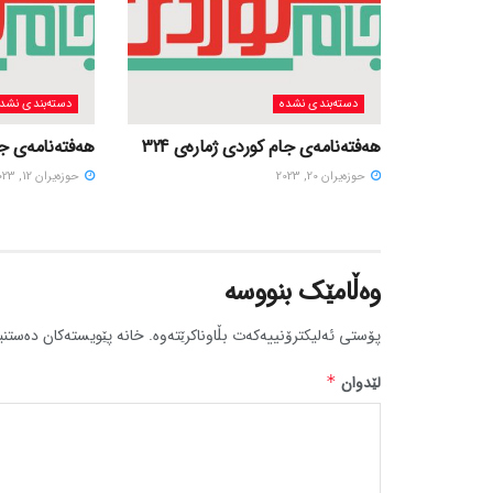
دسته‌بندی نشده
دسته‌بندی نشد
هەفتەنامەی جام کوردی ژمارەی 324
هەفتەنامەی جام
حوزه‌یران 20, 2023
حوزه‌یران 12, 2023
وەڵامێک بنووسە
پۆستی ئەلیکترۆنییەکەت بڵاوناکرێتەوە.
خانە پێویستەکان دەستنی
لێدوان
*