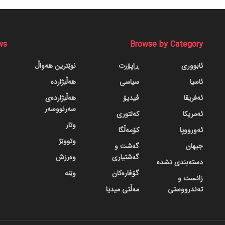
ws
Browse by Category
ئابووری
ڕاپۆرت
نوێترین هەواڵ
ئاسیا
سیاسی
هەڵبژاردە
ئەفریقا
ڤیدیۆ
هەڵبژاردەی
سەرنووسەر
ئەمریکا
کەلتوری
وتار
ئەورووپا
کۆمەڵگا
وتووێژ
جیهان
گه‌شت و
گه‌شتیاری
وەرزش
دسته‌بندی نشده
گۆڤاره‌کان
وێنە
زانست و
تەندرووستی
مەڵتی میدیا