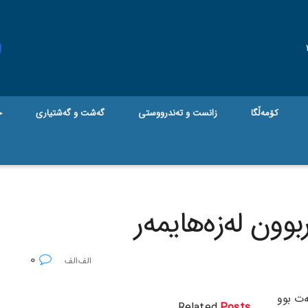
کۆمەڵگا
زانست و تەندرووستی
گه‌شت و گه‌شتیاری
ج
بوون لەزەهایمەر
0
ت بوو
Related
Posts