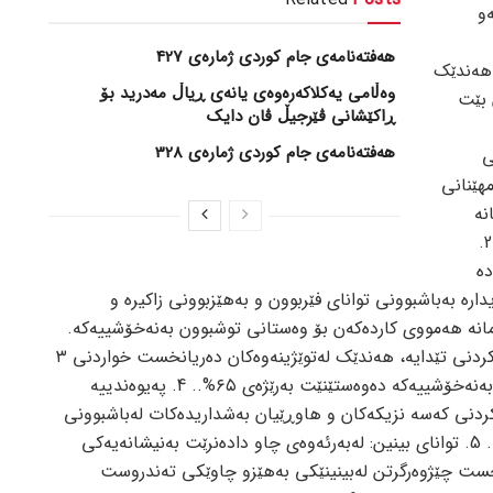
ەو
هەفتەنامەی جام کوردی ژمارەی 427
.هەندێك
وەڵامی یەکلاکەرەوەی یانەی ڕیاڵ مەدرید بۆ
 بێت
ڕاکێشانی ڤێرجیڵ ڤان دایک
هەفتەنامەی جام کوردی ژمارەی 328
ی
هێنانی
نە
سەرەتاییەکانی ئەم نەخۆشییە ناهێڵێت. 2.
دە
ارە بەباشبوونی توانای فێربوون و بەهێزبوونی زاکیرە و
انە هەمووی کاردەکەن بۆ وەستانی توشبوون بەنەخۆشییەکە.
3. خواردنی قاوە: تایبەتمەندیی دژە هەوکردنی تێدایە، هەندێك لەتوێژینەوەکان دەریانخست خواردنی ٣
بۆ ٥ کوپ قاوە رۆژانە مەترسی توشبوون بەنەخۆشییەکە دەوەستێنێت بەرێژەی ٦٥%.. 4. پەیوەندییە
کردنی کەسە نزیکەکان و هاوڕێیان بەشداریدەکات لەباشبوونی
کاری درکپێکردن و وەستانی نەخۆشییەکە. 5. توانای بینین: لەبەرئەوەی چاو دادەنرێت بەنیشانەیەکی
خست چێژوەرگرتن لەبینینێکی بەهێزو چاوێکی تەندروست