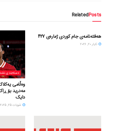
Related
Posts
دسته‌بندی نشده
هەفتەنامەی جام کوردی ژمارەی 427
ئایار 20, 2026
دسته‌بندی نشد
وەڵامی یەکلاک
مەدرید بۆ ڕاک
دایک
شوبات 25, 2025