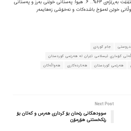
مەترسی توشبوون بەم نەخۆشییە دەوەستێنێت بەڕێژەی ٦٣%.. 6. هیوا: پەستانی خوێنی بەرز و پەستانی
ڵانی خوێن لەمۆخ باشدەکات و نەخۆشی زەهایمەر
ندروستی
جام کوردی
ڵه‌تی کۆماری ئیسلامی ئێران له‌ هه‌رێمی کوردستان
هه‌رێمی کوردستان
هه‌نارده‌کاری
هه‌واڵه‌کان
Next Post
سوودهکانی رێحان بۆ کرداری هەرس و کەتان بۆ
رێکخستنی هۆرمۆن