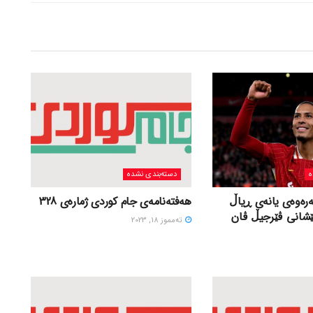
ه
دسته‌بندی نشده
ەرەوەی یانەی ڕیاڵ
هەفتەنامەی جام کوردی ژمارەی 328
ێشانی ڤێرجیڵ ڤان
ته‌مموز 18, 2023