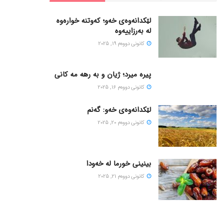
لێکدانەوەی خەو؛ کەوتنە خوارەوە
لە بەرزاییەوە
كانونی دووه‌م 19, 2025
پیره میرد؛ ژیان و به رهه مه کانی
كانونی دووه‌م 16, 2025
لێکدانەوەی خەو: گەنم
كانونی دووه‌م 20, 2025
بینینی خورما لە خەودا
كانونی دووه‌م 21, 2025