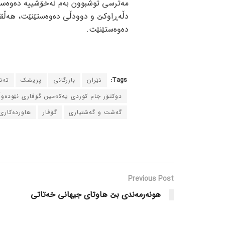
دڵەڕاوکێ و دوودڵی دەوەستێنێت، هەڵقو
دەوەستێنێت.
Tags:
ئێران
بازرگانی
پزیشک
ته‌
دوکتۆر جام کوردی یه‌که‌مین گۆڤاری نێوده‌و
گه‌شت و گه‌شتیاری
گۆڤار
هاورده‌کاری
Previous Post
هونه‌رمه‌ندی بێ هاوتای جیهانی خه‌تاتی