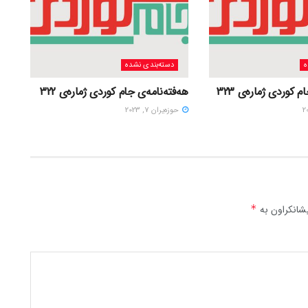
ه
دسته‌بندی نشده
 کوردی ژمارەی 323
هەفتەنامەی جام کوردی ژمارەی 322
حوزه‌یران 7, 2023
شانکراون بە
*