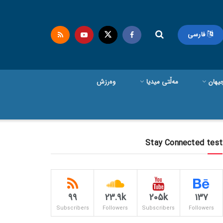
فارسی
یهان
مەڵتی میدیا
وەرزش
Stay Connected test
99
23.9k
205k
137
Subscribers
Followers
Subscribers
Followers