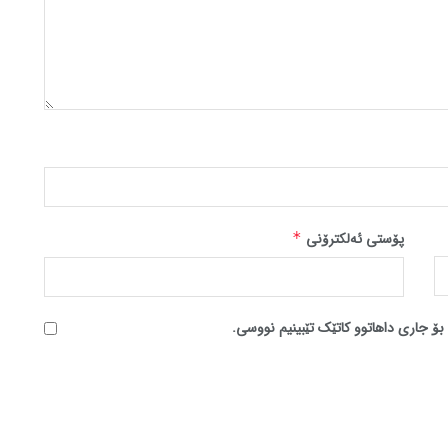
پۆستی ئەلکترۆنی
*
بۆ جاری داهاتوو کاتێک تێبینیم نووسی.