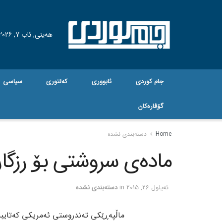
هه‌ینی, ئاب 7, 2026
جام کوردی
ئابووری
کەلتوری
سیاسی
گۆڤاره‌کان
Home
دسته‌بندی نشده
مادەی سروشتی بۆ رزگار
ئه‌یلول 26, 2015
in
دسته‌بندی نشده
ماڵپەڕێکی تەندروستی ئەمریکی کەتایبە