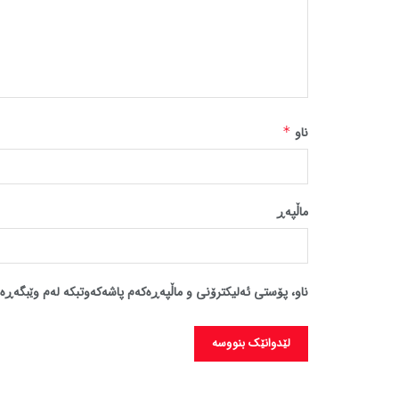
ناو
*
ماڵپه‌ڕ
ناو، پۆستی ئەلیکترۆنی و ماڵپەڕەکەم پاشەکەوتبکە لەم وێبگەڕە 