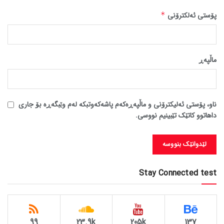
پۆستی ئەلکترۆنی
*
ماڵپه‌ڕ
ناو، پۆستی ئەلیکترۆنی و ماڵپەڕەکەم پاشەکەوتبکە لەم وێبگەڕە بۆ جاری
داهاتوو کاتێک تێبینیم نووسی.
Stay Connected test
99
23.9k
205k
137