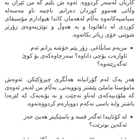
کاریان له‌سه‌ر کردووه. ئه‌وه ش بڵێم که من ئێران به
وڵاتی ھه‌موو کوردان ده‌زانم. ناچمه ناو مه‌سه‌له
سیاسیه‌کانه‌وه به‌ڵام له‌ھه‌مان کاتدا ھیوادارم مۆسیقای
کوردی له داھاتودا و به ھه‌وڵ و توێژینه‌وه‌ی زۆرتر
شوێنی خۆی زیاتر بکاته‌وه.
مریه‌م سابڵا
غ
ی. زۆر پێم خۆشه بزانم ئه‌م
ئاوازه‌ت بۆچی داناوه؟ سه‌رچاوه‌که‌ی بۆ کوێ
ئه‌گه‌ڕێته‌وه؟
ھه‌ر یه‌ک له‌م گۆرانیانه ھه‌ڵگری چیرۆکێکن. ئه‌وه‌ش
مامۆستا ماملێ پێشتر وتوویه‌تی, به‌ڵام من له‌به‌ر ئه‌وه‌ی
که ملۆدییه‌که‌ی له‌ناو نه‌چێت و به بۆنه‌یه‌ک که لێره‌دا
باشتر وایه باسی نه‌که‌م دووباره‌م کردووه‌ته‌وه.
له کۆتاییدا ئه‌گه‌ر قسه و باسێکیتر ھه‌بێ
ح
ه‌ز
ئه‌که‌ین بوترێت؟