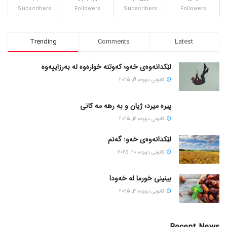
Subscribers
Followers
Subscribers
Followers
Trending
Comments
Latest
لێکدانەوەی خەو؛ کەوتنە خوارەوە لە بەرزاییەوە
كانونی دووه‌م 19, 2025
پیره میرد؛ ژیان و به رهه مه کانی
كانونی دووه‌م 16, 2025
لێکدانەوەی خەو: گەنم
كانونی دووه‌م 20, 2025
بینینی خورما لە خەودا
كانونی دووه‌م 21, 2025