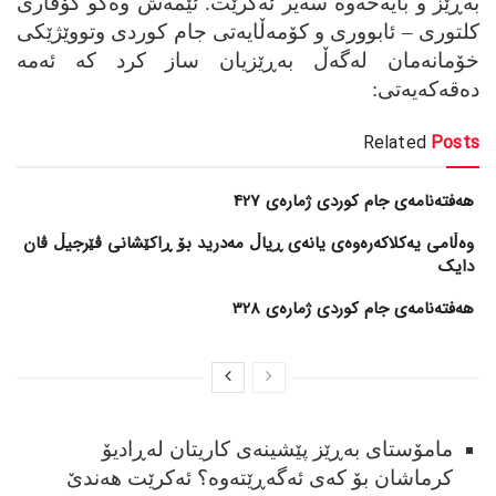
به‌ڕێز و بایه‌خه‌وه سه‌یر ئه‌کرێت. ئێمه‌ش وه‌کو گۆڤاری
کلتوری – ئابووری و کۆمه‌ڵایه‌تی جام کوردی وتووێژێکی
خۆمانه‌مان له‌گه‌ڵ به‌ڕێزیان ساز کرد که ئه‌مه
ده‌قه‌که‌یه‌تی:
Related
Posts
هەفتەنامەی جام کوردی ژمارەی 427
وەڵامی یەکلاکەرەوەی یانەی ڕیاڵ مەدرید بۆ ڕاکێشانی ڤێرجیڵ ڤان
دایک
هەفتەنامەی جام کوردی ژمارەی 328
مامۆستای به‌ڕێز پێشینه‌ی کاریتان له‌ڕادیۆ
کرماشان بۆ که‌ی ئه‌گه‌ڕێته‌وه؟ ئه‌کرێت ھه‌ندێ