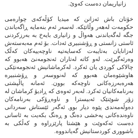
زانیاریمان ده‌ست که‌وێ.
خۆتان باش ئه‌زانن که میدیا کۆڵه‌که‌ی چواره‌می
ح
کومه‌ت له‌ھه‌ر وڵاتێکه. له‌سه‌ر ئه‌م بنه‌مایه ڕاگه‌یاندن
جگه له‌گه‌یاندنی ھه‌واڵ و زانیاری بایه‌خ به به‌رزکردنی
ئاستی زانستی و ڕۆشنبیری ئه‌دات. بۆ ئه‌م مه‌به‌سته‌ش
له‌زانایان به‌تایبه‌ت که‌سایه‌تیه ناوچه‌ییه‌کان که‌ڵک
وه‌رئه‌گیرێت. له‌و کاته له‌تاران ئه‌نجومه‌نێ ھه‌بوو که
چالاکی کوردی یان ئه‌کرد. له‌کرماشانیش ئه‌نجومه‌نێکی
ھاوشێوه‌مان ھه‌بوو که له‌نووسه‌ر و ڕۆشنبیره
ھه‌ره‌به‌رزه‌کانی ناوچه‌که بوون. ئه‌مانه پاڵپشتی
به‌رنامه‌کانیان ئه‌کرد. له‌به‌ر ئه‌وه‌ی که ڕادیۆ کرماشان له
زۆر شوێنێک ئه‌بیسترا و ناوه‌ڕۆکی به‌رنامه‌کان
ده‌وڵه‌مه‌ندی پێوه دیار بوو, ئه‌گه‌ر ئێستاش سه‌ردانی
ناوه‌نده‌کانی په‌خشی ده‌نگ و ڕه‌نگ بکه‌یت به ئاسانی
ده‌ست ئه‌که‌وێت و ھێشتا پارێزراوه و که‌ڵکی به
باشووری کوردستانیش گه‌یاندووه.