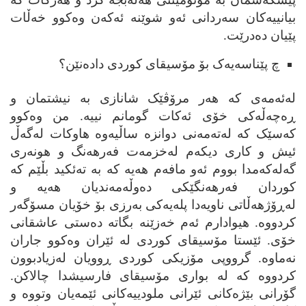
بیانییه‌کان سه‌ردانی ئه‌و شوێنه ئه‌که‌ن وه‌کوو خه‌ڵات
پێیان ده‌درێت.
چ پێناسه‌یه‌ک بۆ مۆسیقای کوردی داده‌نێن؟
له‌ئه‌مه‌ی که ھه‌ر مرۆڤێک شانازی به نیشتمان و
ڕه‌چه‌ڵه‌کی خۆی ئه‌کات گومانم نییه. من وه‌کوو
که‌سێک که له‌ته‌مه‌نی دوانزه ساڵیه‌وه ھاوکات له‌گه‌ڵ
ئیش و کاری دیکه‌م له‌خزمه‌ت فه‌رھه‌نگ و ھونه‌ری
گه‌له‌که‌مدا بووم ئه‌و مافه‌م ھه‌یه که به ته‌ئکید بڵێم که
کوردان فه‌رھه‌نگێکی ده‌وڵه‌مه‌ندیان ھه‌یه و
له‌ڕۆژھه‌ڵاتی ناویه‌دا پله‌یه‌کی به‌رزی بۆ خۆیان مسۆگه‌ر
کردووه. ھیوادارم ئه‌م خه‌زێنه بگاته ده‌ستی
ع
اشقانی
خۆی. ئێستا مۆسیقای کوردی له ئێران وه‌کوو جاران
نه‌ماوه. گرووپی مۆزیکی کوردی ڕوویان له‌زیادبوون
کردووه که له بواری مۆسیقای فارسیشدا چالاکن.
گۆرانی بێژه‌کانی ئێرانی ملودییه‌کانی ئێمه‌یان وتووه و