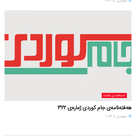
حوزه‌یران 12, 2023
دسته‌بندی نشده
هەفتەنامەی جام کوردی ژمارەی 322
حوزه‌یران 7, 2023