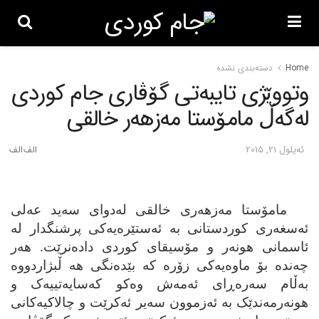
Home
دسته‌بندی نشده
وتووێژی تایبه‌تی گۆڤاری جام کوردی
له‌گه‌ڵ مامۆستا مه‌زھه‌ر خالقی
ئه‌یلول 21, 2015
مامۆستا مه‌زھه‌ری خالقی له‌دوای سه‌ید
عه‌
لی
ئه‌س
غه‌
ری کوردستانی به ئه‌ستێره‌یه‌کی پرشنگدار له
ئاسمانی ھونه‌ر و مۆسیقای کوردی داده‌نرێت. ھه‌ر
چه‌نده بۆ ماوه‌یه‌کی زۆره که بێده‌نگی ھه ڵبژاردووه
به‌ڵام سه‌ره‌ڕای ئه‌مه‌ش وه‌کو که‌سایه‌تییه‌ک و
ھونه‌رمه‌ندێک به ئه‌زموون سه‌یر ئه‌کرێت و چالاکیه‌کانی