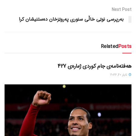
Next Post
به‌رپرسی نوێی خاڵی سنوری په‌روێزخان ده‌ستنیشان کرا
Related
Posts
دسته‌بندی نشده
هەفتەنامەی جام کوردی ژمارەی 427
ئایار 20, 2026