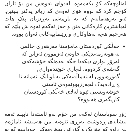
له‌ناوچه‌که کۆ بکه‌مه‌وه. له‌دوای ئه‌وه‌ش من بۆ تاران
کۆچم کرد که بووه ھۆی ئه‌وه‌ی که زیاتر یه‌کتر ببینین.
ئه‌و به‌رھه‌مانه‌م که به یارمه‌تی به‌ڕێزیان پێک ھات
له‌باشترین کاره‌کانی منن و
حه‌
ز ئه‌که‌م ئه‌وه ش بڵێم که
ھه‌رچیم ھه‌یه له‌ھاوکاری و ڕێنماییه‌کانی ئه‌وان بووه.
خه‌ڵکی کوردستان مامۆستا مه‌زھه‌ری خالقی
به ھونه‌رمه‌ندێکی خاوه‌ن ئه‌زموون ئه‌زانن که
له‌زۆر بواری دیکه‌دا جگه له‌ده‌نگه خۆشه‌که‌ی
گه‌شه‌ی کردووه. له‌باری خوێنده‌واری,
گه‌وره‌بوون له‌بنه‌ماڵه‌یه‌کی به‌ناوبانگ. ئه‌مانه تا
چ ڕاده‌یه‌ک له‌به‌رزبوونه‌وه‌ی ئاستی
خۆشه‌ویستی ئێوه له‌لای خه‌ڵکی کوردستان
کاریگه‌ری ھه‌بووه؟
زۆر سوپاستان ئه‌که‌م من خۆم له‌و ئاسته‌دا نابینم ئه‌مه
نیشانه‌ی ڕه‌وشت به‌رزی ئێوه‌یه‌. من ھه‌میشه ئاماژه‌م
پێ داوه که مۆزیک و گۆرانی به‌ھره‌یه‌کی خودایییه که به