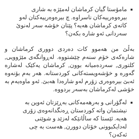
مامۆستا گیان کرماشان له‌مێژه به شاری
بیره‌وه‌رییه‌کان ناسراوه. چ بیره‌وه‌رییه‌کتان له‌و
کاته‌ی کرماشان ھه‌یه؟ پێتان خۆشه سه‌ر له‌نوێ
سه‌ردانی ئه‌و شاره بکه‌ن؟
به‌ڵێ من ھه‌موو کات ده‌ردی دووری کرماشان و
شاره‌که‌ی خۆم سنه‌م چێشتووه. له‌ڕوانگه‌ی مێژوویی,
کلتوری, سه‌رده‌میانه بوون, کرماشان یه‌کێک له‌شاره
گه‌وره و خۆشه‌ویسته‌کانی کوردستانه. ھه‌ر به‌م بۆنه‌وه
ئه‌بێ بیره‌وه‌ری زۆرم له‌و شاره‌دا ھه‌بێ. ئه‌و ماوه‌یه‌م به
خۆشی له‌کرماشان به‌سه‌ر بردووه‌.
له‌گۆرانی و به‌رھه‌مه‌کانی به‌ڕێزتان ئه‌وین به
نیشتمان واته کوردستان ڕه‌نگدانه‌وه‌ی زۆری
ھه‌یه. ئێستا که ساڵانێکه له‌زێد و شوێنی
له‌دایکبوونی خۆتان دوورن, ھه‌ست به چی
ئه‌که‌ن؟