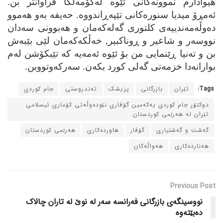
ھیوادارم نموونه‌کانی ئێوه له‌کۆمه‌ڵگا فراوانتر بن.
ئه‌مڕۆ میدیا سنوره‌کانی تێپه‌ڕاندووه.
ح
ه‌یفه به‌و ھه‌موو
ده‌وڵه‌مه‌ندییه‌ی کلتوری گه‌له‌که‌مان و ھه‌بوونی سه‌دان
نووسه‌ر و شا
ع
یر و ڕوناکبیر, خه‌ڵکه‌که‌مان لێی بێبه‌ش
بن و ته‌نیا ڕێنمایی من بۆ ئێوه ئه‌مه‌یه که تێبکۆشن له‌م
بوارانه‌دا خزمه‌تی گه‌لی کورد بکه‌ن. سه‌رکه‌وتووبن.
Tags:
ئێران
بازرگانی
پزیشک
ته‌ندروستی
جام کوردی
دوکتۆر جام کوردی یه‌که‌مین گۆڤاری نێوده‌وڵه‌تی کۆماری ئیسلامی
ئێران له‌ هه‌رێمی کوردستان
گه‌شت و گه‌شتیاری
گۆڤار
هاورده‌کاری
هه‌رێمی کوردستان
هه‌نارده‌کاری
هه‌واڵه‌کان
Previous Post
نووسینگه‌ی بازرگانی فه‌رانسه‌ سه‌ر له‌ نوێ له‌ تاران چالاک
ده‌بێته‌وه‌