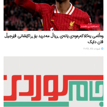
دسته‌بندی نشده
وەڵامی یەکلاکەرەوەی یانەی ڕیاڵ مەدرید بۆ ڕاکێشانی ڤێرجیڵ
ڤان دایک
شوبات 25, 2025