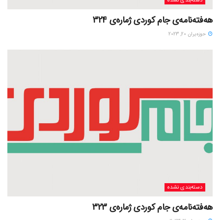
دسته‌بندی نشده
هەفتەنامەی جام کوردی ژمارەی 324
حوزه‌یران 20, 2023
دسته‌بندی نشده
هەفتەنامەی جام کوردی ژمارەی 323