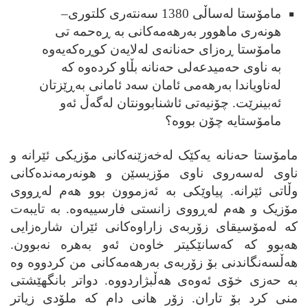
مامۆستا له‌ساڵی 1380 سه‌نته‌ری کلتوری–
ھونه‌ری ماھوور به‌رھه‌مه‌کانی به ڕه‌
ح
مه تی
مامۆستا ڕه‌زای
حه‌
نانه‌ی له‌لایه‌ن کوڕه‌که‌یه‌وه
به ناوی
حه‌
مید
عه‌
لی
ح
ه‌نانه بڵاو کرد
ه‌
وه که
له‌ناویاندا به‌رھه‌می ئامان سه‌د ئامانی به‌ڕێزتان
ئه‌بینرێت. چۆنیه‌تی ئاشنابوونتان له‌گه‌ڵ ئه‌و
مامۆستایه چۆن بووه؟
مامۆستا
حه‌
نانه یه‌کێک له‌خه‌زێنه‌کانی مۆزیکی ئێرانه و
ناوی له‌سه‌روی ناوی مۆزیسێن و ھونه‌رمه‌نده‌کانی
وڵاتی ئێرانه. پیاوێکی به ئه‌زموون بوو ھه‌م له‌ڕووی
مۆزیک و ھه‌م له‌ڕووی زانستی فارسییه‌وه. به تایبه‌ت
که له‌مۆسیقای زۆربه‌ی زاراوه‌کانی ئێران شاره‌زایی
ھه‌بوو که که‌سانێکیتر خاوه‌ن ئه‌و به‌ھره نه‌بوون.
ھه‌ڵسه‌نگاندنی بۆ زۆربه‌ی به‌رھه‌مه‌کانی من کردووه وه
به‌
حه‌
زی خۆی ئه‌وه‌ی ھه‌ڵبژاردووه. دواتر بانگھێشتی
منی کرد بۆ تاران. زۆر ھانی دام که ملۆدی زیاتر