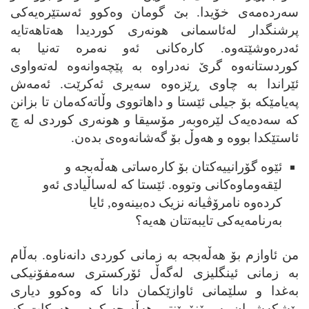
سه‌رده‌مه‌ی خۆیدا. بێ گومان وه‌کوو ئه‌ستێره‌یه‌کی
پرشنگدار له‌ئاسمانی ھونه‌ری کوردیدا ھه‌تاھه‌تایه
ئه‌دره‌وشێته‌وه. کاره‌کانی ئه‌و نه‌مره ته‌نیا به
کوردستانه‌وه‌ گرێ نه‌دراوه به پێچه‌وانه‌وه له‌ته‌واوی
ئێراندا به چاوی ڕێزه‌وه سه‌یری ئه‌کرێت. ئه‌مه‌ش
په‌یامێکه بۆ جیلی ئێستا و داھاتووی وڵاته‌که‌مان تا بزانن
که سه‌ده‌یه‌ک لێره‌وبه‌ر مۆسیقا و ھونه‌ری کوردی له‌ چ
ئاستێکدا بووه و ھه‌وڵ بۆ گه‌شانه‌وه‌ی بده‌ن.
ئێوه گۆرانییه‌کتان بۆ کاره‌ساتی ھه‌ڵه‌بجه و
لێقه‌وماوه‌کانی وتووه. ئێستا که له‌ساڵیادی ئه‌و
کرده‌وه نامرۆڤیانه نزیک ده‌بینه‌وه, ئایا
به‌رنامه‌یه‌کی تایبه‌تتان ھه‌یه؟
من ئاوازم بۆ ھه‌ڵه‌بجه به زمانی کوردی دانه‌ناوه. به‌ڵام
به زمانی ئینگلیزی له‌گه‌ڵ ئۆرکستری سه‌مفۆنیکی
به‌
غ
دا و سلێمانی ئاوازێکمان دانا که وه‌کوو دیاری
پێشکه‌شمان به مۆنۆمێنتی ھه‌ڵه‌بجه کرد و ھه‌رکات که