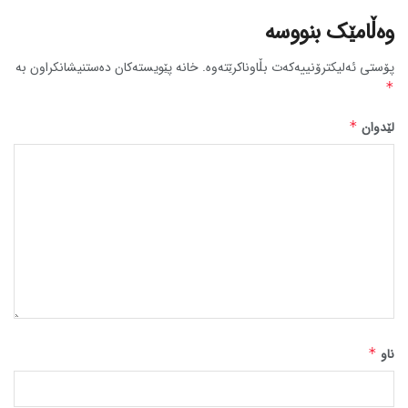
وەڵامێک بنووسە
پۆستی ئەلیکترۆنییەکەت بڵاوناکرێتەوە.
خانە پێویستەکان دەستنیشانکراون بە
*
لێدوان
*
ناو
*