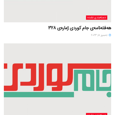
دسته‌بندی نشده
هەفتەنامەی جام کوردی ژمارەی 328
ته‌مموز 18, 2023