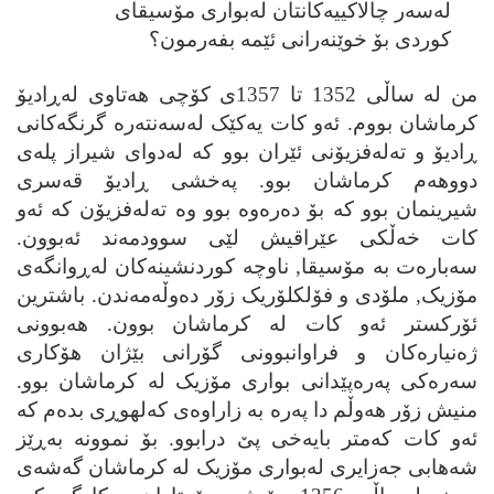
له‌سه‌ر چالاکییه‌کانتان له‌بواری مۆسیقای
کوردی بۆ خوێنه‌رانی ئێمه بفه‌رمون؟
من له ساڵی 1352 تا 1357ی کۆچی ھه‌تاوی له‌ڕادیۆ
کرماشان بووم. ئه‌و کات یه‌کێک له‌سه‌نته‌ره گرنگه‌کانی
ڕادیۆ و ته‌له‌فزیۆنی ئێران بوو که له‌دوای شیراز پله‌ی
دووھه‌م کرماشان بوو. په‌خشی ڕادیۆ قه‌سری
شیرینمان بوو که بۆ ده‌ره‌وه بوو وه ته‌له‌فزیۆن که ئه‌و
کات خه‌ڵکی
ع
ێراقیش لێی سوودمه‌ند ئه‌بوون.
سه‌باره‌ت به مۆسیقا, ناوچه کوردنشینه‌کان له‌ڕوانگه‌ی
مۆزیک, ملۆدی و فۆلکلۆریک زۆر ده‌وڵه‌مه‌ندن. باشترین
ئۆرکستر ئه‌و کات له کرماشان بوون. ھه‌بوونی
ژه‌نیاره‌کان و فراوانبوونی گۆرانی بێژان ھۆکاری
سه‌ره‌کی په‌ره‌پێدانی بواری مۆزیک له‌ کرماشان بوو.
منیش زۆر ھه‌وڵم دا په‌ره به زاراوه‌ی که‌لھوڕی بده‌م که
ئه‌و کات که‌متر بایه‌خی پێ درابوو. بۆ نموونه به‌ڕێز
شه‌ھابی جه‌زایری له‌بواری مۆزیک له کرماشان گه‌شه‌ی