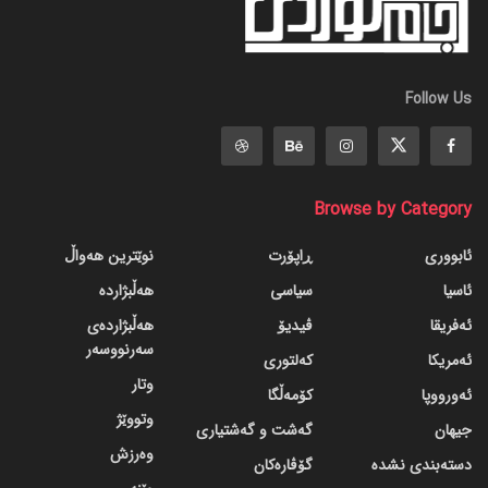
Follow Us
Browse by Category
ئابووری
ڕاپۆرت
نوێترین هەواڵ
ئاسیا
سیاسی
هەڵبژاردە
ئەفریقا
ڤیدیۆ
هەڵبژاردەی
سەرنووسەر
ئەمریکا
کەلتوری
وتار
ئەورووپا
کۆمەڵگا
وتووێژ
جیهان
گه‌شت و گه‌شتیاری
وەرزش
دسته‌بندی نشده
گۆڤاره‌کان