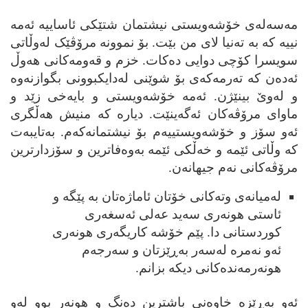
مه‌سه‌له‌ی خۆشه‌ویستی نیشتمان شتێکی ئاساییه ئه‌مه
نییه که به ته‌نیا لای من بێت. بۆ نموونه مرۆڤێک له‌وڵاتی
سویسرا کۆچی دوایی ده‌کات. خزم و قه‌ومه‌کانی ھه‌وڵ
ئه‌ده‌ن که ته‌رمه‌که‌ی بۆ شوێنی له‌دایکبوونی بگوازنه‌وه
و له‌وێ بینێژن. ئه‌مه خۆشه‌ویستی و بایه‌خی زێد و
ماوای مرۆڤه‌کان ئه‌گه‌ینێت. دیاره که منیش ھه‌ڵگری
ئه‌و سۆز و خۆشه‌ویستییه‌م بۆ نیشتمانه‌که‌م. به‌تایبه‌ت
که وڵاتی ئێمه و خه‌ڵکی ئێمه به‌وه‌فاترین و سۆزدارترین
مرۆڤه‌کانی نه‌م جیھانه‌ن.
له‌میانه‌ی وته‌کانی خۆتان ئاماژه‌تان به پێگه و
ئاستی ھونه‌ری سه‌ید
عه‌
لی ئه‌س
غه‌
ری
کوردستانی دا. پێم خۆشه کاریگه‌ری ھونه‌ری
ئه‌و نه‌مره له‌سه‌ر به‌ڕێزتان و سه‌رجه‌م
ھونه‌رمه‌نده‌کانی دیکه بزانم.
ئه‌و به‌ڕێزه خاوه‌نی باشترین ده‌نگ و ھونه‌ر بوو له‌و