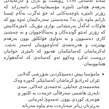
سه‌ند له‌ساڵی 1356 ڕۆیشت بۆ تاران و کارگه‌یه‌کی
به‌رھه‌م ھێنانی ئامێره مۆسیقاییه‌کانی دامه‌رزاند که
زۆرتر ئامێره ناوچه‌یه‌کانی له خۆ ئه‌گرت به‌ڵام ئێستا
نازانم ماوه یان نه؟ مه‌به‌ستی سه‌ره‌کیمان ئه‌وه بوو که
ھاوکات له‌گه‌ڵ په‌ره‌پێدانی بواری مۆزیک, ئامێره‌کانیش
که زۆرتر له‌نێو گونده‌کان و به‌ساڵاچووان و به چه‌شنێ
کاری ده‌سبوون و به ته‌واوی فۆلکلۆر بوون به‌رھه‌م
بھێنرێت و ھه‌ڕه‌شه‌ی له‌ناوچوونیان له‌سه‌ر نه‌بێت.
له‌کرماشان که‌سانێکمان ھه‌بوو که ئامێری جوانیان
دروست ئه‌کرد وه‌کوو ئه‌و که‌سانه‌ی که له‌گه‌ھواره
ھێنابوونمان.
مامۆستا پیش ده‌سپێکردنی شۆڕشی گه‌لانی
ئێران له‌ڕادیۆ کرماشان که‌سانێکی گه‌وره وه‌ک
م
حه‌
ممه‌دی جه‌لیلی, ئه‌
ح
مه‌دی جه‌لالی, سه‌ی
تایه‌ری ھاشمی سه‌رقاڵی خزمه‌ت به کلتور و
ھونه‌ری کوردی بوون. ئه‌مه‌وێ له‌زمانی
به‌ڕێزتان زیاتر سه‌باره‌ت به‌م پیاوه مه‌زنانه