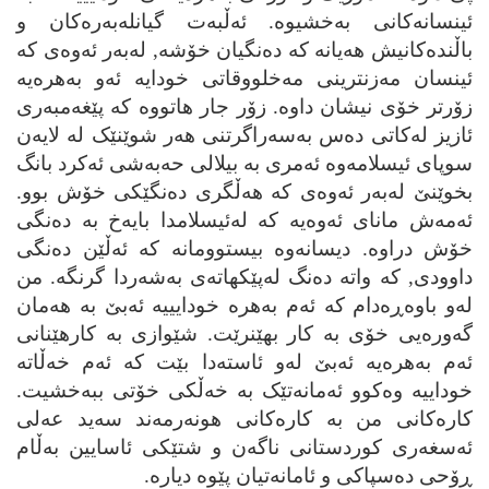
ئینسانه‌کانی به‌خشیوه. ئه‌ڵبه‌ت گیانله‌به‌ره‌کان و
باڵنده‌کانیش ھه‌یانه که ده‌نگیان خۆشه, له‌به‌ر ئه‌وه‌ی که
ئینسان مه‌زنترینی مه‌خلووقاتی خودایه ئه‌و به‌ھره‌یه
زۆرتر خۆی نیشان داوه‌. زۆر جار ھاتووه که پێ
غ
ه‌مبه‌ری
ئازیز له‌کاتی ده‌س به‌سه‌راگرتنی ھه‌ر شوێنێک له لایه‌ن
سوپای ئیسلامه‌وه ئه‌مری به بیلالی
حه‌
به‌شی ئه‌کرد بانگ
بخوێنێ له‌به‌ر ئه‌وه‌ی که ھه‌ڵگری ده‌نگێکی خۆش بوو.
ئه‌مه‌ش مانای ئه‌وه‌یه که له‌ئیسلامدا بایه‌خ به‌ ده‌نگی
خۆش دراوه. دیسانه‌وه بیستوومانه که ئه‌ڵێن ده‌نگی
داوودی, که‌ واته ده‌نگ له‌پێکھاته‌ی به‌شه‌ردا گرنگه. من
له‌و باوه‌ڕه‌دام که ئه‌م به‌ھره خودایییه ئه‌بێ به ھه‌مان
گه‌وره‌یی خۆی به کار بھێنرێت. شێوازی به کارھێنانی
ئه‌م به‌ھره‌یه ئه‌بێ له‌و ئاسته‌دا بێت که ئه‌م خه‌ڵاته
خوداییه وه‌کوو ئه‌مانه‌تێک به خه‌ڵکی خۆتی ببه‌خشیت.
کاره‌کانی من به کاره‌کانی ھونه‌رمه‌ند سه‌ید
عه‌
لی
ئه‌س
غه‌
ری کوردستانی ناگه‌ن و شتێکی ئاسایین به‌ڵام
ڕۆ
ح
ی ده‌سپاکی و ئامانه‌تیان پێوه دیاره.