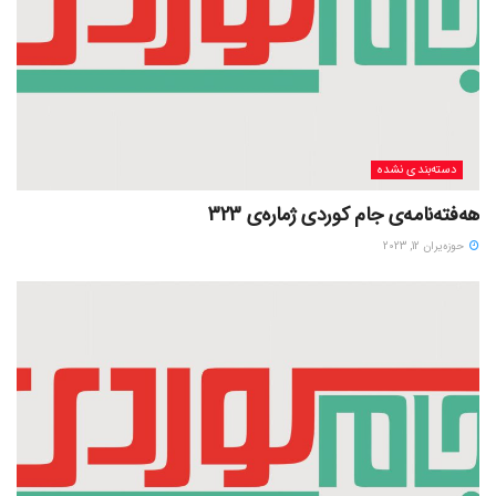
دسته‌بندی نشده
هەفتەنامەی جام کوردی ژمارەی 323
حوزه‌یران 12, 2023