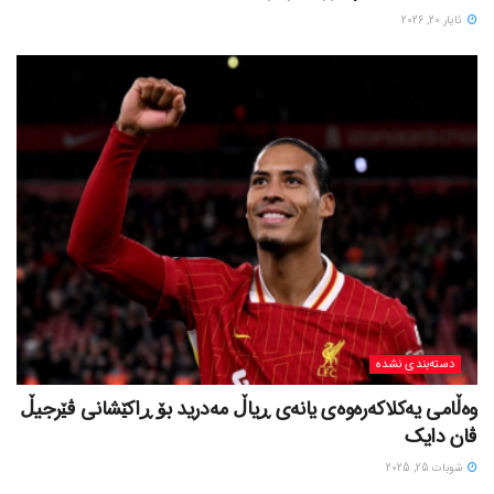
ئایار 20, 2026
دسته‌بندی نشده
وەڵامی یەکلاکەرەوەی یانەی ڕیاڵ مەدرید بۆ ڕاکێشانی ڤێرجیڵ
ڤان دایک
شوبات 25, 2025