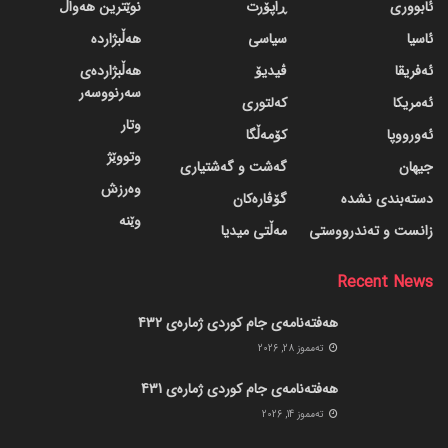
ئابووری
ڕاپۆرت
نوێترین هەواڵ
ئاسیا
سیاسی
هەڵبژاردە
ئەفریقا
ڤیدیۆ
هەڵبژاردەی
سەرنووسەر
ئەمریکا
کەلتوری
وتار
ئەورووپا
کۆمەڵگا
وتووێژ
جیهان
گه‌شت و گه‌شتیاری
وەرزش
دسته‌بندی نشده
گۆڤاره‌کان
وێنە
زانست و تەندرووستی
مەڵتی میدیا
Recent News
هەفتەنامەی جام کوردی ژمارەی 432
ته‌مموز 28, 2026
هەفتەنامەی جام کوردی ژمارەی 431
ته‌مموز 14, 2026