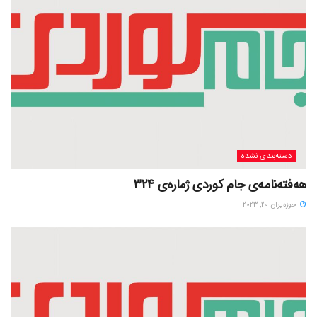
دسته‌بندی نشده
هەفتەنامەی جام کوردی ژمارەی 324
حوزه‌یران 20, 2023