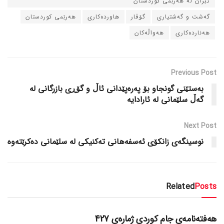
ئێران له‌ هه‌رێمی کوردستان
گه‌شت و گه‌شتیاری
گۆڤار
هاورده‌کاری
هه‌رێمی کوردستان
هه‌نارده‌کاری
هه‌واڵه‌کان
Previous Post
به‌ستێنی گونجاو بۆ په‌ره‌پێدانی ئاڵ و گۆڕی بازرگانی له‌
گه‌ڵ سلێمانی له‌ ئارادایه‌
Next Post
نوسینگه‌ی زانكۆى ئه‌سفه‌هانى ته‌كنیكى له‌ سلێمانى ده‌كرێته‌وه‌
Related
Posts
دسته‌بندی نشده
هەفتەنامەی جام کوردی ژمارەی 427