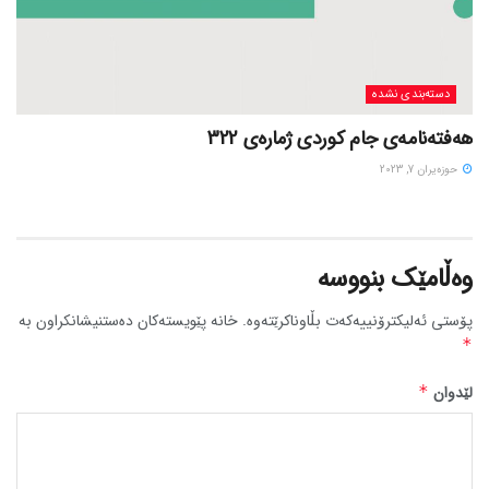
دسته‌بندی نشده
هەفتەنامەی جام کوردی ژمارەی 322
حوزه‌یران 7, 2023
وەڵامێک بنووسە
پۆستی ئەلیکترۆنییەکەت بڵاوناکرێتەوە.
خانە پێویستەکان دەستنیشانکراون بە
*
لێدوان
*