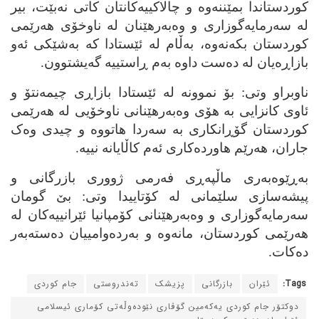
کوردستاندا بمێننه‌وه‌ و چالاکییه‌کانتان کاتی نه‌بێت، بیر
له‌ سه‌رمایه‌گوزاری و وه‌به‌رهێنان له‌ ناوخۆی هه‌رێمی
کوردستان بکه‌نه‌وه‌، به‌ڵام له‌ ئێستادا که‌ به‌شێکی ئه‌و
بازاڕه‌یان له‌ ده‌ست داوه‌ به‌م ڕاستییه‌ گه‌یشتوون.
ناوبراو وتی: بۆ نموونه‌ له‌ ئێستادا بازاڕی چیمه‌نتۆ و
ئاوی کانزایی به‌ هۆی وه‌به‌رهێنانی ناوخۆیی له‌ هه‌رێمی
کوردستان گۆڕانکاری به‌ سه‌ردا هاتووه‌ و چیدی وه‌ک
جاران، هه‌رێم هاورده‌کاری ئه‌م کاڵایانه‌ نییه‌.
به‌ڕێوه‌به‌ری ماڵپه‌ڕی فه‌رمی ژووری بازرگانی و
پیشه‌سازی سلێمانی له‌ کۆتاییدا وتی: بێ گومان
سه‌رمایه‌گوزاری و وه‌به‌رهێنانی کۆمپانیا ئێرانییه‌کان له‌
هه‌رێمی کوردستان، مانه‌وه‌ و به‌رده‌وامییان ده‌سته‌به‌ر
ده‌کات.
Tags:
ئێران
بازرگانی
پزیشک
ته‌ندروستی
جام کوردی
دوکتۆر جام کوردی یه‌که‌مین گۆڤاری نێوده‌وڵه‌تی کۆماری ئیسلامی