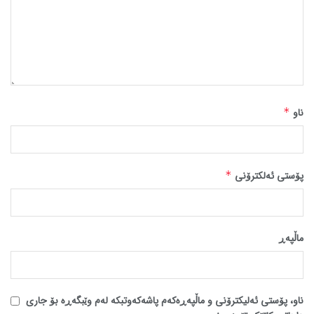
ناو
*
پۆستی ئەلکترۆنی
*
ماڵپه‌ڕ
ناو، پۆستی ئەلیکترۆنی و ماڵپەڕەکەم پاشەکەوتبکە لەم وێبگەڕە بۆ جاری