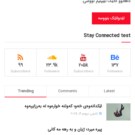
داهاتوو کاتێک تێبینیم نووسی.
Stay Connected test
99
23.9k
205k
137
Subscribers
Followers
Subscribers
Followers
Trending
Comments
Latest
لێکدانەوەی خەو؛ کەوتنە خوارەوە لە بەرزاییەوە
كانونی دووه‌م 19, 2025
پیره میرد؛ ژیان و به رهه مه کانی