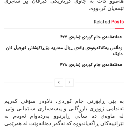
هه‌موو کات به‌ چاوی کڕیاریکی گیرفان پڕ سه‌یری
ئێمه‌یان کردووه‌.
Related
Posts
هەفتەنامەی جام کوردی ژمارەی 427
وەڵامی یەکلاکەرەوەی یانەی ڕیاڵ مەدرید بۆ ڕاکێشانی ڤێرجیڵ ڤان
دایک
هەفتەنامەی جام کوردی ژمارەی 328
به‌ پێی ڕاپۆرتی جام کوردی، دلاوه‌ر سۆفی که‌ریم
ئه‌ندامی ژووری بازرگانی و پیشه‌سازی سلێمانی وتی:
له‌ ماوه‌ی ده‌ ساڵی ڕابردوو به‌رده‌وام ئه‌وه‌م به‌
ئێرانییه‌کان ڕاگه‌یاندووه‌ که‌ ئه‌گه‌ر ده‌تانه‌وێت له‌ هه‌رێمی