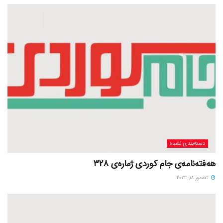
دسته‌بندی نشده
هەفتەنامەی جام کوردی ژمارەی 328
ته‌مموز 18, 2023