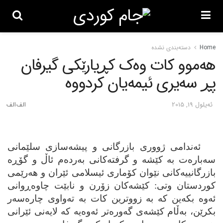
Home
دسته‌بندی نشده
هه‌موو کات وه‌ک کڕیارێکی گیرفان
پڕ سه‌یری ئیمه‌یان کردووه‌
ئه‌یلول 19, 2015
ئه‌ندامی ژووری بازرگانی و پیشه‌سازی سلێمانی
سه‌باره‌ت به‌ کێشه‌ و گرفته‌کانی به‌رده‌م ئاڵ و گۆڕه‌
بازرگانییه‌کانی نێوان کۆماری ئیسلامی ئێران و هه‌رێمی
کوردستان وتی: کێشه‌کان زۆرن و نابێت چاوه‌ڕوانی
ئه‌وه‌ بکه‌ین که‌ به‌ زووترین کات به‌ ته‌واوی چاره‌سه‌ر
بکرێن، به‌ڵام کێشه‌ی گه‌وره‌تر ئه‌وه‌یه‌ که‌ لایه‌نی ئێرانی