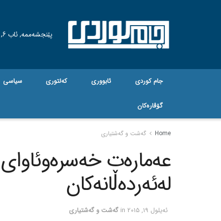
پێنجشەممە, ئاب 6, 2026
جام کوردی
ئابووری
کەلتوری
سیاسی
گۆڤاره‌کان
Home
گه‌شت و گه‌شتیاری
عه‌ماره‌ت خه‌سره‌وئاوای 
له‌ئه‌رده‌ڵانه‌کان
ئه‌یلول 19, 2015
in
گه‌شت و گه‌شتیاری