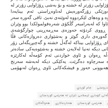
ۆژاوایی زۆرتر له‌ خشته‌ و بۆ به‌شی ڕۆژاوایی زۆرتر له‌
وزێکی زۆرگه‌وره‌یش له‌ناوه‌ڕاستی ئه‌م بینایه‌دا
‌ و وه‌های لێکردووه‌ له‌وێنه‌ی نه‌بێ. تاقی گه‌وره‌ سه‌ر
وا که‌ له‌به‌رامبه‌ر گڵکۆی شه‌ره‌فولمولکدا بوو وێران
ه‌ ڕووی کردۆته‌ حه‌وزه‌ی مه‌ڕمه‌ڕینی چوارگۆشه‌ی
ه‌ و له‌گه‌ڵ 4 به‌شی گه‌وره‌ی داری گوێز و به‌شێوازی ده‌روازه‌کانی قڵا
 ڕۆژاوایی بیناکه‌ له‌گه‌ڵ خشته‌ و گه‌چبڕیگه‌لی زۆر
انی دیکه‌ ته‌نیا له‌لایه‌ن خشته‌ و به‌شێوه‌یه‌کی ساده‌تر
 ڕه‌وان و ئاوی خواردنی ئه‌م کۆمه‌ڵه‌ له‌کارێزه‌
 سه‌رچاوه‌ ده‌گرێت. یه‌کێکی دیکه‌ له‌به‌شه‌ سه‌رنج
ه‌بوونی حه‌وز و فیشکه‌کانی ئاوی ڕه‌وان له‌نهۆمی
ندروستی
جام کوردی
ڵه‌تی کۆماری ئیسلامی ئێران له‌ هه‌رێمی کوردستان
هه‌رێمی کوردستان
هه‌نارده‌کاری
هه‌واڵه‌کان