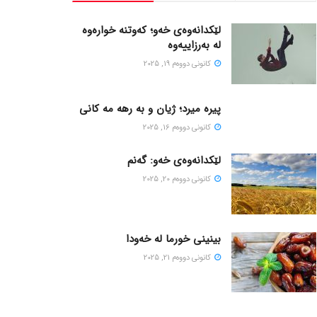
لێکدانەوەی خەو؛ کەوتنە خوارەوە
لە بەرزاییەوە
كانونی دووه‌م 19, 2025
پیره میرد؛ ژیان و به رهه مه کانی
كانونی دووه‌م 16, 2025
لێکدانەوەی خەو: گەنم
كانونی دووه‌م 20, 2025
بینینی خورما لە خەودا
كانونی دووه‌م 21, 2025