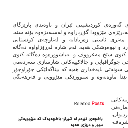
گه‌وره‌ی کوردنشینی ئێران و ناوه‌ندی پارێزگای
‌درێژه‌ی مێژوودا گۆڕدراوه‌ و له‌سنه‌دژه‌وه‌ بۆته‌ سنه‌.
نه‌ له‌به‌رزایی 1450 تا 1538 مه‌تری ئاستی زه‌ریادایه‌ و له‌ناوچه‌ی کوێستانی
و نیوه‌وشکی هه‌یه‌. ئه‌م شاره‌ له‌ڕۆژاواوه‌ ده‌گاته‌
ته‌ کێوی شێخ مه‌عرووف و له‌باشووره‌وه‌ ده‌گاته‌ کێوی
ۆخی جوگرافیایی و چالاکییه‌کانی شارسازی سه‌رده‌می
کی سونه‌تی بایه‌خداری هه‌یه‌ که‌ بیناگه‌لێکی جۆراوجۆر
دا ماوه‌ته‌وه‌ و سنوورێکی مێژوویی و فه‌رهه‌نگی
یه‌کانی
Related
Posts
ره‌تی
دیوان،
باخچەی ئێرەم لە شیراز؛ باخچەیەک کە مێژوویەکی
شره‌ف،
دوور و درێژی هەیە