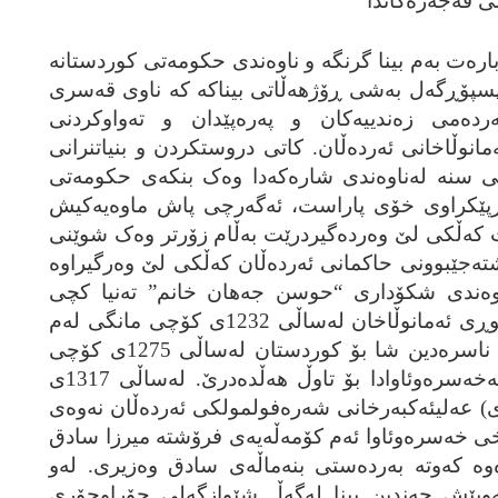
ی قه‌جه‌ره‌کاندا
ه‌ت به‌م بینا گرنگه‌ و ناوه‌ندی حکومه‌تی کوردستانه‌
له‌پسپۆڕگه‌ل به‌شی ڕۆژهه‌ڵاتی بیناکه‌ که‌ ناوی قه‌سری
‌رده‌می زه‌ندییه‌کان و په‌ره‌پێدان و ته‌واوکردنی
ئه‌مانوڵاخانی ئه‌رده‌ڵان. کاتی دروستکردن و بنیاتنرانی
سنه‌ له‌ناوه‌ندی شاره‌که‌دا وه‌ک بنکه‌ی حکومه‌تی
‌ڕپێکراوی خۆی پاراست، ئه‌گه‌رچی پاش ماوه‌یه‌کیش
 که‌ڵکی لێ وه‌رده‌گیردرێت به‌ڵام زۆرتر وه‌ک شوێنی
ه‌جێبوونی حاکمانی ئه‌رده‌ڵان که‌ڵکی لێ وه‌رگیراوه‌
وه‌ندی شکۆداری “حوسن جه‌هان خانم” ته‌نیا کچی
فه‌تحعه‌لیشا له‌گه‌ خه‌سره‌وخان کوڕی ئه‌مانوڵاخان له‌ساڵی 1232ی کۆچی مانگی له‌م
کاخه‌دا ئه‌نجام دراوه‌. کاتی هاتنی ناسره‌دین شا بۆ کوردستان له‌ساڵی 1275ی کۆچی
مانگی (1233ی کۆچی هه‌تاوی) له‌خه‌سره‌وئاوادا بۆ تاوڵ هه‌ڵده‌درێ. له‌ساڵی 1317ی
چی هه‌تاوی) عه‌لیئه‌کبه‌رخانی شه‌ره‌فولمولکی ئه‌رده‌ڵان نه‌وه‌ی
خی خه‌سره‌وئاوا ئه‌م کۆمه‌ڵه‌یه‌ی فرۆشته‌ میرزا سادق
‌ که‌وته‌ به‌رده‌ستی بنه‌ماڵه‌ی سادق وه‌زیری. له‌و
یک به‌ 50 ساڵ له‌مه‌وپێش چه‌ندین بینا له‌گه‌ڵ شێوازگه‌لی جۆراوجۆری