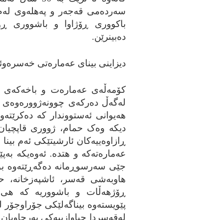
سه‌رده‌می قه‌جه‌ر و په‌هله‌وی له
باکووری ڕۆژاوا و باشووری ڕۆژ
ده‌بینرێن.
دیزاینی بینای عه‌ماره‌تی خه‌سره‌وئا
کۆمه‌ڵه‌ی عه‌ماره‌ت و باخه‌که‌ی
له‌گه‌ڵ ده‌رکه‌ی چوونه‌ژووره‌وه‌ی
هه‌یوانی ئه‌ستووندار که‌ ده‌کرێته‌
دیکه‌ وه‌ک حمام، ژووری قاپچیان (ی
ڕازاوه‌ییه‌کان ئارشیتێکی ئه‌م بین
عه‌ماره‌ته‌که‌ و هتده‌. ئه‌وه‌یکه‌ 
جێی سه‌رسوڕمانه‌ ده‌گه‌ڕێته‌وه‌ ب
هاوبه‌شی قه‌سر، ئاشپه‌زخانه‌، حم
ڕۆژهه‌ڵات و باشووریه‌ که‌ هی س
پێویسته‌وه‌ بیناگه‌لێکی جۆراوجۆر
له‌قه‌سردا جیاوازییه‌کی به‌رچاویان 