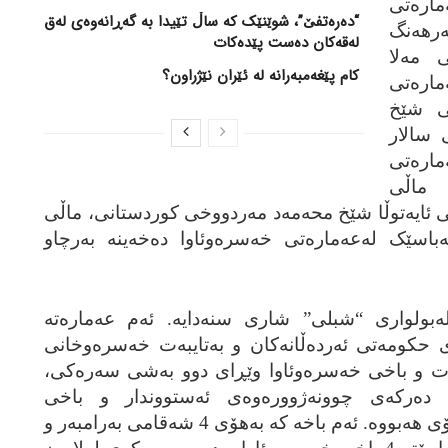
اره‌تی
“دەرەتفێ”، شوێنێک کە ساڵ تێیدا بە گەڕانەوەی لەق
رهه‌نگ
لەقەکان دەست پێدەکات
ی مه‌لا
کام پێغەمبەرانە لە ئێران نێژراون؟
اره‌تی
تی شێخ
 سالار
اره‌تی
 ماڵی
ئایه‌توڵا شێخ محه‌مه‌د مه‌ردووخی کوردستانی، ماڵی
اسێک له‌عه‌ماره‌تی خه‌سره‌وئاوا ده‌خه‌ینه‌ به‌رچاو
‌بولواری “شبلی” شاری سنه‌دایه‌. ئه‌م عه‌ماره‌ته‌
حکومه‌تی ئه‌رده‌ڵانه‌کان و به‌تایبه‌ت خه‌سره‌وخانی
ره‌ت و باخی خه‌سره‌وئاوا وێڕای دوو به‌شی سه‌ره‌کی،
 ده‌رکه‌ی چوونه‌ژووره‌وه‌ی ئه‌ستووندار و باخی
خه‌سره‌وئاوایش گرنگی تایبه‌تی خۆی هه‌بووه‌. ئه‌م باخه‌ که‌ به‌هۆی 4 شه‌قامی به‌رامبه‌ر و