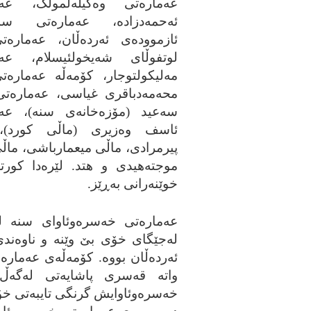
عه‌ماره‌تی وه‌کیله‌لمولک، عه‌م
ئه‌حمه‌دزاده‌، عه‌ماره‌تی سه‌
ئازمووده‌ی ئه‌رده‌ڵان، عه‌ماره‌ت
لوتفوڵای شه‌یخولئیسلام، عه‌م
مه‌لیکولتوجار، کۆمه‌ڵه عه‌ماره‌
محه‌مه‌دباقری غیاسی، عه‌ماره‌تی
سه‌عید (مۆزه‌خانه‌ی سنه‌)، عه‌م
ئاسف وه‌زیری (ماڵی کورد)،
پیرمرادی، ماڵی میعمارباشی، ماڵی 
موجته‌هیدی و هتد. لێره‌دا کورته‌ب
خوێنه‌رانی به‌ڕێز.
عه‌ماره‌تی خه‌سره‌وئاوای سنه‌ له
له‌جێگای خۆی بێ وێنه‌ و ناوه‌ندی 
ئه‌رده‌ڵان بووه‌. کۆمه‌ڵه‌ی عه‌ما
واته‌ قه‌سری پاشایه‌تی له‌گه‌ڵ