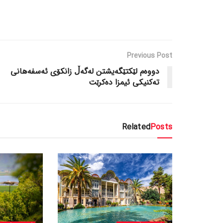
Previous Post
دووه‌م لێكتێگه‌یشتن له‌گه‌ڵ زانكۆى ئه‌سفه‌هانى
ته‌كنیكى ئیمزا ده‌كرێت
Related
Posts