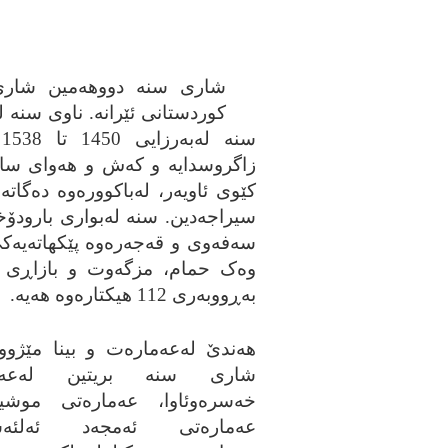
شاری سنه‌ دووهه‌مین شاری 
کوردستانی ئێرانه‌. ناوی سنه‌ له
س
زاگروسدایه‌ و که‌ش و هه‌وای سارد 
کێوی ئاویه‌ر، له‌باکووره‌وه‌ ده‌گا
سیراجه‌دین. سنه‌ له‌بواری بارود
سه‌فه‌وی و قه‌جه‌ره‌وه‌ پێکهاته‌یه‌
وه‌ک حمام، مزگه‌وت و بازاڕی تێ
به‌ڕووبه‌ری 112 هیکتاره‌وه‌ هه‌یه‌.
هه‌ندێ له‌عه‌ماره‌ت و بینا مێژووی
شاری سنه‌ بریتین له‌عه‌ما
خه‌سره‌وئاوا، عه‌ماره‌تی موشیر
عه‌ماره‌تی ئه‌مجه‌د ئه‌لئه‌