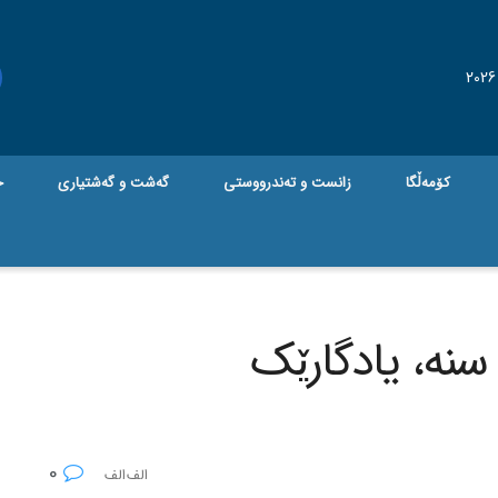
کۆمەڵگا
زانست و تەندرووستی
گه‌شت و گه‌شتیاری
ج
سنه‌، یادگارێک
0