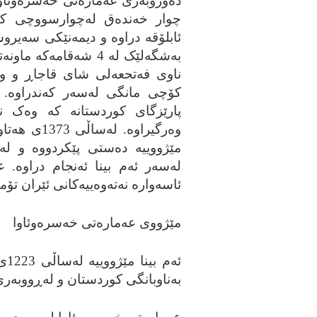
چوار خه‌نده‌ق له‌چوارسووچی کاخ
به‌شگه‌لێک له‌ 4 شه‌قامه
کۆچی مانگی له‌سه‌ر که‌ندراوه‌. ع
پارێزگای کوردستانه‌ که‌ وه‌ک ن
وه‌رگیراوه‌.
ئاسه‌واره‌ نه‌ته‌وه‌ییه‌کانی ئێران تۆم
مێژووی عه‌ماره‌تی خه‌سره‌وئاوا
ئه
به‌ناوبانگی کوردستان و له‌ڕووبه‌ری 6000 مه‌تری چوارگۆشه‌دا دروست کراو