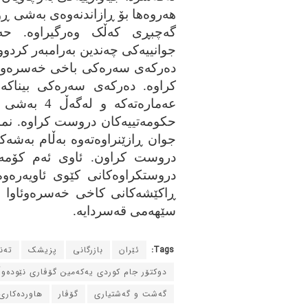
هه‌روه‌ها بۆ ڕازاندنه‌وه‌ی به‌شی ڕ
گه‌چبڕی که‌ڵک وه‌رگیراوه‌. حه‌
جوانییه‌کی چه‌ندین به‌رامبه‌ر کردووه
ده‌رکه‌ی سه‌ره‌کی باخی خه‌سره‌وئا
کراوه‌. ده‌رکه‌ی سه‌ره‌کی بیناک
عه‌ماره‌ته‌ک
حکومه‌تییه‌کان دروست کراوه‌. نمای
جوان ڕازێنراوه‌ته‌وه‌ به‌ڵام به‌شه‌ک
دروست کراون. ئاوی ئه‌م کۆمه‌ڵه‌
دروستکراوه‌کانی کێوی ئاویه‌ره‌وه‌
ڕاکێشه‌کانی کاخی خه‌سره‌وئاوا ه
سێهه‌می قه‌سردایه‌.
Tags:
ئێران
بازرگانی
پزیشک
ته‌
دوکتۆر جام کوردی یه‌که‌مین گۆڤاری نێوده‌و
گه‌شت و گه‌شتیاری
گۆڤار
هاورده‌کاری