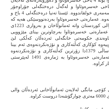
ده‌وروبه‌ری عه‌ماره‌تی خه‌سره‌وئاوا بۆته‌ 4 باخی خه‌سره‌وئاوا و ده‌وروبه‌ره‌که‌ی له‌لایه‌ن
ی خه‌سره‌وئاوا و له‌گه‌ڵ دره‌ختگه‌لی جۆراوجۆر
ئابلۆقه‌ دراوه‌ و دیمه‌نێکی سه‌یروسه‌مه‌ری خولقاندووه‌. ئێستا ته‌نیا دره‌ختگه‌لی 4 باخ و
‌که‌ ماونه‌ته‌وه‌. عه‌ماره‌تی خه‌سره‌وئاوا به‌رده‌نووسێکی هه‌یه‌ که‌
ناوی فه‌تحعه‌لی شای قاجاڕ و والی کوردستان واته‌ ئه‌مانوڵاخان و به‌رواری 1223ی
ه‌ماره‌تی خه‌سره‌وئاوا به‌رچاوترین بینای مێژوویی
اوه‌ندی حکومه‌تی خانگه‌لی ئه‌رده‌ڵان که‌ڵکی لێ
 له‌ساڵی 1373ی هه‌تاوییه‌وه‌ کۆکاری که‌ڵته‌کاری و نۆژه‌نکردنه‌وه‌ی ئه‌م بینا
مێژووییه‌ ده‌ستی پێکردووه‌ و له‌ساڵی 1379دا زۆرترین که‌ڵته‌کاری و نۆژه‌نکردنه‌وه‌
له‌سه‌ر ئه‌م بینا ئه‌نجام دراوه‌. عه‌ماره‌تی خه‌سره‌وئاوا به‌ ژماره‌ی 1491 له‌پێرستی
ار کراوه‌.
‌م بینا مێژووییه‌ له‌ساڵی 1223ی کۆچی مانگی له‌لایه‌ن ئه‌مانوڵاخانی ئه‌رده‌ڵان والی
ه‌.