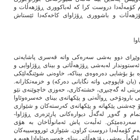
‌م کۆمه‌ڵه‌دا دروست کرا که‌ له‌باکووری ڕۆژهه‌ڵات و
هه‌ڵات و باشووری ڕۆژاوای کاخه‌که‌دا ئێستاش
وا
 وێڕای دوو به‌شی سه‌ره‌کی واته‌ قه‌سری پاشایه‌تی
 ئه‌ستووندار له‌به‌شی ڕۆژهه‌ڵاتی و بینای ڕۆژاوایی و
وه‌ بۆ بۆشایی ده‌ره‌وه‌ی بیناکه‌، خاوه‌نی شوێنگه‌لێکی
ان قاپووچی واته‌ نگابانی ده‌رکه‌) و خزمه‌تکارانه‌.
ا بریتی له‌ گه‌چبڕی، خشته‌کاری، حه‌وزی خاچوێنه‌ی نێو
به‌پێی بارودۆخی ڕواڵه‌تی و پێکهاته‌ی بینای خه‌سره‌وئاوا
ۆ چه‌شنی پێکهاته‌ و پێکهاته‌ی که‌رسته‌کان و شێوازی
ام و گه‌وڕ له‌گه‌ڵ دیواره‌کانی پارێزه‌ری ڕۆژاوا-
ه‌رده‌مێکن. ئه‌ڵبه‌ت پاش ئه‌مانوڵاخان به‌ هۆی
 له‌م کۆمه‌ڵه‌دا دروست کراون. شێوازی ئورووسییه‌کان
له‌گه‌ڵ به‌شی ڕۆژهه‌ڵاتی بینای خه‌سره‌وئاوادا هه‌یه‌ و