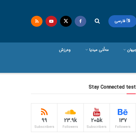
فارسی
یهان
مەڵتی میدیا
وەرزش
Stay Connected test
99
23.9k
205k
137
Subscribers
Followers
Subscribers
Followers