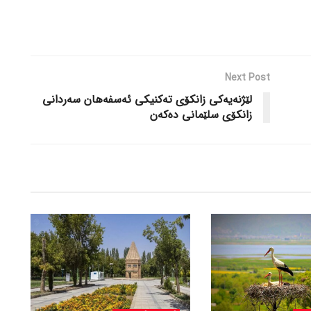
Next Post
لێژنه‌یه‌کی زانکۆی ته‌کنیکی ئه‌سفه‌هان سه‌ردانی
زانکۆی سلێمانی ده‌که‌ن