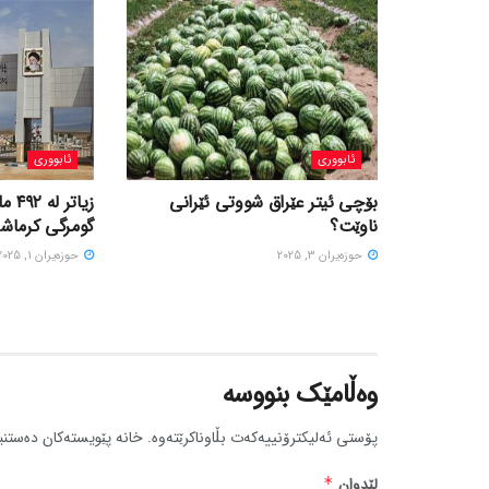
ئابووری
ئابووری
بۆچی ئیتر عێراق شووتی ئێرانی
زیاتر
ناوێت؟
گومرگی کرماشان
حوزه‌یران 3, 2025
حوزه‌یران 1, 2025
وەڵامێک بنووسە
پۆستی ئەلیکترۆنییەکەت بڵاوناکرێتەوە.
خانە پێویستەکان دەستنی
لێدوان
*