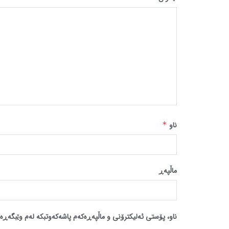
ناو
*
ماڵپه‌ڕ
ناو، پۆستی ئەلیکترۆنی و ماڵپەڕەکەم پاشەکەوتبکە لەم وێبگەڕە 