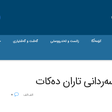
کۆمەڵگا
زانست و تەندرووستی
گه‌شت و گه‌شتیاری
ج
ردانی تاران ده‌کات
0