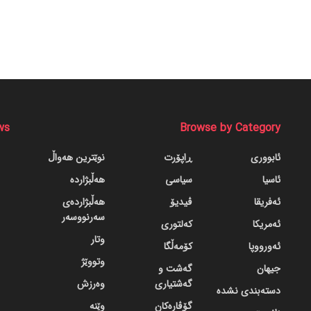
ws
Browse by Category
ئابووری
ڕاپۆرت
نوێترین هەواڵ
ئاسیا
سیاسی
هەڵبژاردە
ئەفریقا
ڤیدیۆ
هەڵبژاردەی
سەرنووسەر
ئەمریکا
کەلتوری
وتار
ئەورووپا
کۆمەڵگا
وتووێژ
جیهان
گه‌شت و
گه‌شتیاری
وەرزش
دسته‌بندی نشده
گۆڤاره‌کان
وێنە