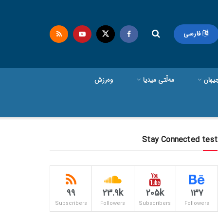
فارسی
یهان
مەڵتی میدیا
وەرزش
Stay Connected test
99
23.9k
205k
137
Subscribers
Followers
Subscribers
Followers