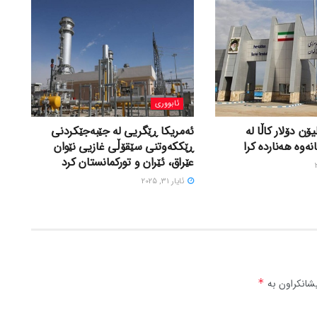
ئابووری
 لە ٤٩٢ ملیۆن دۆلار کاڵا لە
ئەمریکا ڕێگریی لە جێبەجێکردنی
ەوە هەناردە کرا
ڕێککەوتنی سێقۆڵی غازیی نێوان
عێراق، ئێران و تورکمانستان کرد
ئایار 31, 2025
شانکراون بە
*