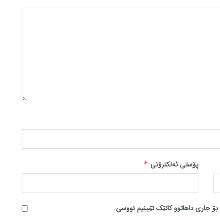
پۆستی ئەلکترۆنی
*
بۆ جاری داهاتوو کاتێک تێبینیم نووسی.