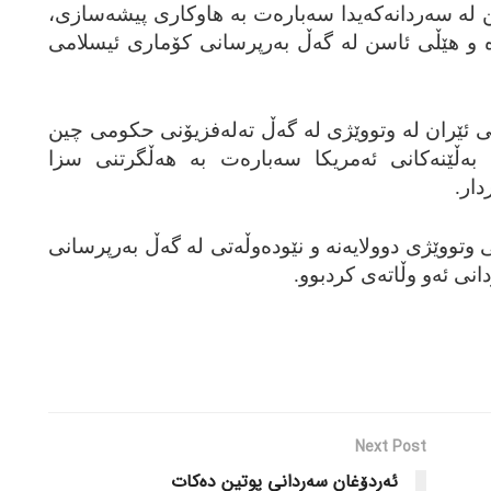
‌ سه‌ردانه‌که‌یدا سه‌باره‌ت به‌ هاوکاری پیشه‌سازی،
ه‌ و هێڵی ئاسن له‌ گه‌ڵ به‌رپرسانی کۆماری ئیسلامی
 ئێران له‌ وتووێژی له‌ گه‌ڵ ته‌له‌فزیۆنی حکومی چین
‌ به‌ڵێنه‌کانی ئه‌مریکا سه‌باره‌ت به‌ هه‌ڵگرتنی سزا
دار.
 وتووێژی دوولایه‌نه‌ و نێوده‌وڵه‌تی له‌ گه‌ڵ به‌رپرسانی
نی ئه‌و وڵاته‌ی کردبوو.
Next Post
ئه‌ردۆغان سه‌ردانی پوتین ده‌کات