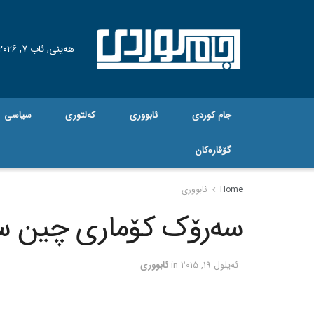
هه‌ینی, ئاب 7, 2026
جام کوردی
ئابووری
کەلتوری
سیاسی
گۆڤاره‌کان
Home
ئابووری
سه‌رۆک کۆماری چین سه‌
ئه‌یلول 19, 2015
in
ئابووری