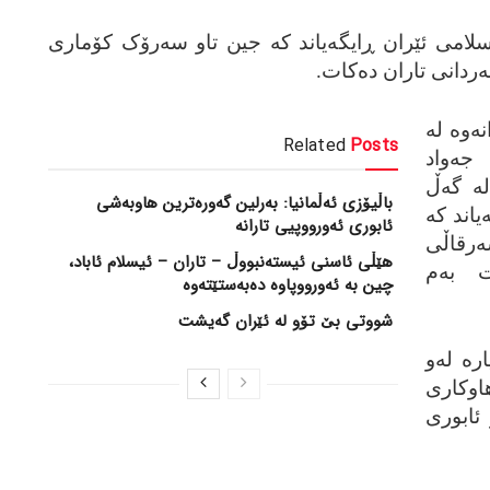
سلامی ئێران ڕایگه‌یاند که‌ جین تاو سه‌رۆک کۆماری
‌ردانی تاران ده‌کات.
‌وه‌ له‌
Related
Posts
جه‌واد
ه‌ گه‌ڵ
باڵیۆزی ئەڵمانیا: بەرلین گەورەترین هاوبەشی
اند که‌
ئابوری ئەورووپیی تارانە
رقاڵی
هێڵی ئاسنی ئیستەنبووڵ – تاران – ئیسلام ئاباد،
ت به‌م
چین بە ئەورووپاوە دەبەستێتەوە
شووتی بێ تۆو لە ئێران گەیشت
ه‌ له‌و
اوکاری
 ئابوری