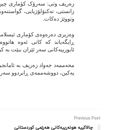
زه‌ریف وتی: سه‌رۆک کۆماری چین له
زانستی، ته‌کنۆلۆژیایی، گواستنه‌و
وتووێژ ده‌کات.
وه‌زیری ده‌ره‌وه‌ی کۆماری ئیسلامی
ڕایگه‌یاند که‌ کاتی ئه‌وه‌ هاتووه
ئابورییه‌کانی سه‌ر ئێران ببێت به‌ کر
محه‌ممه‌د جه‌واد زه‌ریف به‌ ئامانجی
په‌کین، دووشه‌ممه‌ی ڕابردوو سه‌ردا
Previous Post
چالاکییه‌ هونه‌رییه‌کانی هه‌رێمی کوردستانی