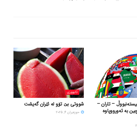
ئابووری
ستەنبووڵ – تاران –
شووتی بێ تۆو لە ئێران گەیشت
چین بە ئەورووپاوە
حوزه‌یران 4, 2025