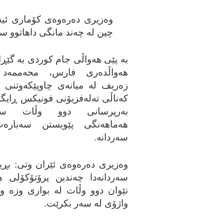
وه‌زیری ده‌ره‌وه‌ی کۆماری ئی
چین له‌ چه‌ند مانگی داهاتوو سه
به‌ پێی هه‌واڵی جام کوردی به‌ گێڕانه
هه‌واڵده‌ری فارس، محه‌ممه‌د 
زه‌ریف له‌ میانه‌ی چاوپێکه‌وتنی ل
که‌ناڵی ته‌له‌فزیۆنی فونیکس ڕایگه‌ی
به‌رپرسانی دوو وڵات سه‌
هه‌ماهه‌نگی پێویستن سه‌باره‌
سه‌ردانه‌.
وه‌زیری ده‌ره‌وه‌ی ئێران وتی: بڕیار
سه‌ردانه‌دا چه‌ندین پرۆتۆکۆلی ه
نێوان دوو وڵات له‌ بواری وزه‌ و
واژۆی له‌ سه‌ر بکرێت.