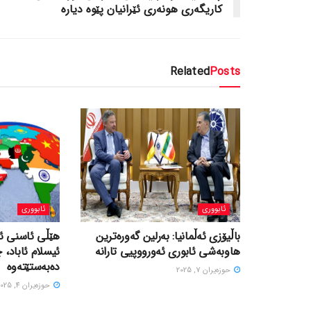
کاریگه‌ری هونه‌ری ئێرانیان پێوه‌ دیاره‌
Related
Posts
ئابووری
ئابووری
باڵیۆزی ئەڵمانیا: بەرلین گەورەترین
هێڵی ئاسنی ئی
هاوبەشی ئابوری ئەورووپیی تارانە
ئیسلام ئاباد، 
دەبەستێتەوە
حوزه‌یران 7, 2025
حوزه‌یران 4, 2025