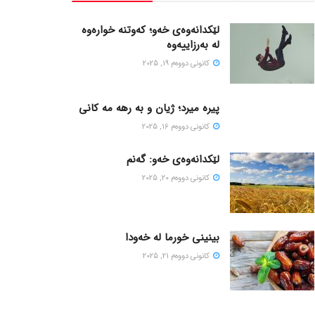
لێکدانەوەی خەو؛ کەوتنە خوارەوە
لە بەرزاییەوە
كانونی دووه‌م 19, 2025
پیره میرد؛ ژیان و به رهه مه کانی
كانونی دووه‌م 16, 2025
لێکدانەوەی خەو: گەنم
كانونی دووه‌م 20, 2025
بینینی خورما لە خەودا
كانونی دووه‌م 21, 2025