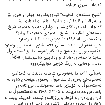
فەرمانی میری ھێناوە.
“شێخ مستەفای نەقیب” کردوویەتی بە جێگری خۆی بۆ
ڕاپەڕاندنی کارەکانی و ژیانێکی باش و لە باری بۆ
گونجاند. لەسەر بانگھێشتی سوڵتان عەبدولحەمید، شێخ
مستەفای نەقیب و شێخ سەعیدی حەفید، کاروانێک
ڕێکدەخەن؛ لە ١٨٩٨ دا دەچن بۆ تورکیا، پیرەمێرد
ھاوسەفەریان دەبێت. ساڵی ١٨٩٩ شێخ سەعید و پیرەمێرد
پێکەوە چوون بۆ حەج و لە گەڕانەوەیاندا بۆ ئەستەنبوڵ
سەید ئەحمەدی خانەقا و وەفاییی شاعیریشیان لەگەڵ
دەبێ، وەفایی لە ڕێگا کۆچی دواییکردووە.
لەساڵی ١٨٩٩ دا بەفەرمانی شاھانە دەبێت بە ئەندامی
ئەنجومەنی بەرزی ئەستەمبوڵ. بەھۆی عیزەت پاشاوە لە
ئەستەمبوڵ لە کۆلیژی یاسا دەخوێنێت، بڕوانامەی
یاساناس وەردەگریت. لە ١٩٠٥ تا ١٩٠٨ لە ئەستەمبوڵ بە
کاری پارێزەری و گۆڤار و ڕۆژنامەوانییەوە خەریک بووە. لە
١٩٠٧ دا بووە بە ئەندامی کۆمەڵەی کورد کە بە نھێنی