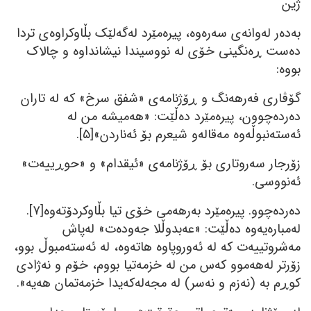
ژین
بەدەر لەوانەی سەرەوە، پیرەمێرد لەگەلێک بڵاوکراوەی تردا
دەست ڕەنگینی خۆی لە نووسیندا نیشانداوە و چالاک
بووە:
گۆڤاری فەرھەنگ و ڕۆژنامەی «شفق سرخ» کە لە تاران
دەردەچوون، پیرەمێرد دەڵێت: «ھەمیشە من لە
ئەستەنبوڵەوە مەقالەو شیعرم بۆ ئەناردن»[٥].
زۆرجار سەروتاری بۆ ڕۆژنامەی «ئیقدام» و «حوڕییەت»
ئەنووسی.
دەردەچوو. پیرەمێرد بەرھەمی خۆی تیا بڵاوکردۆتەوە[٧].
لەمبارەیەوە دەڵێت: «عەبدوڵلا جەودەت» لەپاش
مەشروتییەت کە لە ئەوروپاوە ھاتەوە، لە ئەستەمبوڵ بوو،
زۆرتر لەھەموو کەس من لە خزمەتیا بووم، خۆم و نەژادی
کوڕم بە (نەزم و نەسر) لە مجەلەکەیدا خزمەتمان ھەیە».