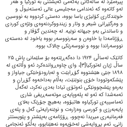
پیرەمێرد لە ساڵەکانی یەکەمی گەیشتنی بە تورکیا و ھەر
لەو کاتەوە کە ئەندامی مەجلیسی عالی ئەستەنبوڵ و
خوێندکاری کۆلیژی یاسا بووە، دەستی کردووە بە نووسین
و وەرگێڕانی شیعر و وتار و زیندووکردنەوەی وێژەی کوردی
و ناساندنی بەو جیھانە نوێیە. لە چەندین گۆڤار و
ڕۆژنامەدا یا خاوەن و سەرنووسەر بووە یاخود لە دەستەی
نووسەراندا بووە و نووسەرێکی چالاک بووە.
کاتێک لەساڵی ١٩٢٤ دا دەگەڕێتەوە بۆ سلێمانی پاش ٢٥
ساڵ ژیان لەتورکیا[٣]، وای چاوەڕواندەکرد ئەو وڵاتەی لە
١٨٩٨ جێی ھێشتووە گۆڕابێت و لەبارودۆخێکی جیاواز و
پێشکەوتوودا خۆی بنوێنێت، بەڵام بەداخەوە گۆڕان و
بەرەو پێشچوونێکی ئەوتۆی تیادا بەدی نەکرد، لەگەڵ
ئەمەشدا کە ئەو لە پلەوپایەی موتەسەڕیفی شاری
ئەماسییەی تورکیاوە ھاتبۆوە، بەھیچ جۆرێک بەلای
پایەبەرزی و کورسی وەزارەت و نوێنەرایەتی گەل و پلەی
فەرمانبەری میریدا نەچوو، ڕۆژنامەی بەپێشتر و پێویستتر
زانی، ئەم بڕوایەشی لەخۆیەوە نەھێنابوو، بەڵکو ئەنجامی