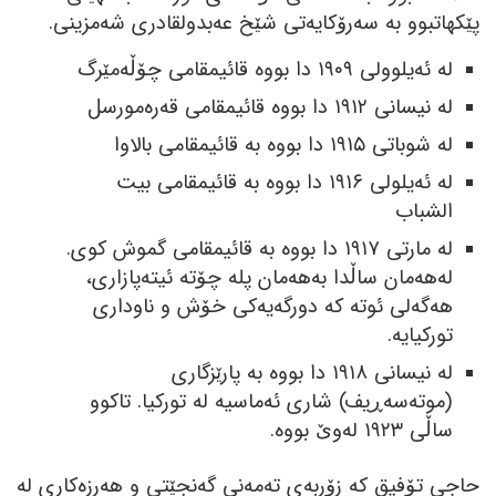
پێکھاتبوو بە سەرۆکایەتی شێخ عەبدولقادری شەمزینی.
لە ئەیلوولی ١٩٠٩ دا بووە قائیمقامی چۆڵەمێرگ
لە نیسانی ١٩١٢ دا بووە قائیمقامی قەرەمورسل
لە شوباتی ١٩١٥ دا بووە بە قائیمقامی بالاوا
لە ئەیلولی ١٩١٦ دا بووە بە قائیمقامی بیت
الشباب
لە مارتی ١٩١٧ دا بووە بە قائیمقامی گموش کوی.
لەھەمان ساڵدا بەھەمان پلە چۆتە ئیتەپازاری،
ھەگەلی ئوتە کە دورگەیەکی خۆش و ناوداری
تورکیایە.
لە نیسانی ١٩١٨ دا بووە بە پارێزگاری
(موتەسەڕیف) شاری ئەماسیە لە تورکیا. تاکوو
ساڵی ١٩٢٣ لەوێ بووە.
حاجی تۆفیق کە زۆربەی تەمەنی گەنجێتی و ھەرزەکاری لە