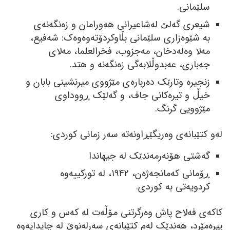
سلێمانی.
شیعری گەلێ لەشاعیرانی ھەورامان و زەنگەنەی
بە شێوەزاری سلێمانی بڵاوکردۆتەوەوەک: شەفیع،
مەلا وەلەدخان، مەجزوب، فخرالعلما، مەلای
جەباری، عەبدوڵلابەگی زەنگەنە و ھتد.
زنجیرە وتارێک دەربارەی مێژووی میرنشینی بابان و
خیڵ و تیرەکانی جاف، و گەلێک ڕووداوی
مێژوویی گرنگ.
لەو کتێبانەی وەریگێڕاونەتە سەر زمانی کوردی:
گەشتی ھۆنەرمەندێک لە جیھاندا
ڕۆمانی کەمانجەژەن، ١٩٤٢، لە تورکییەوە
کردویەتی بە کوردی.
کاکەی فەلاح پاش وەرگرتنی مۆڵەت لە کەس و کاری
پیرەمێرد، ھەندێک لەم کتێبانەی سەرلەنوێ لە چاپدایەوە