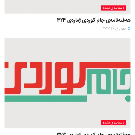
دسته‌بندی نشده
هەفتەنامەی جام کوردی ژمارەی 324
حوزه‌یران 20, 2023
دسته‌بندی نشده