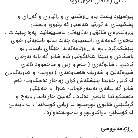
ساڵی (١٩٢٣ز) لەوێ بووە.
پیرەمیێرد پشت بەو ڕۆشنبیری و زانیاری و گەڕان و
پشکنینەی لە تورکیا ھدستی کە وتبوو، ویستی
بزووتنەوەی شانۆیی بەتایبەتی لەسلیێمانیدا پەرە پیێبدات ،
بەھۆی کۆمەلەی زانستیەوە چەند شانۆ نامەیەکی خۆی
پیێشکەرکرد ، وە لە ڕۆژنامەکەیدا جێگای تایبەتی بۆ
باسکردن و پیێدا ھەلێگوتنی ئەم شانۆ گەریانە تەرخان
کردبوو . شانۆگەری ( مەم و زین و مەحموود ئاغای
شیوەکەلێ و شەریف ھەمەوەندی ) نووسی و ھەریەکەیان
لە کاتی خۆیدا پیێشکەش کران زۆرجار دەسکەوتی ئەم
شانۆ گەرییانەی بەسەر قوتابی ھەژار و خەلێکی
دەستکورتدا دابەش دەکرد ، گەلیێ جار باسی بایەخ و
گرنگیێتی شانۆی نووسیوە لە ژیانی کۆمەلێدا ، بە تایبەتی
لە کۆمەلێی دواکەوتوو و نەخویێندەواردا.
ڕۆژنامەنووسی