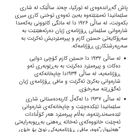
پاش گەڕاندەوەی لە تورکیا، چەند ساڵێک لە شاری
سلێمانیدا ئەمێنێتەوە بەبێ ئەوەی توخنی کاری میری
بکەوێت، لە ساڵی ١٩٢٦ دا لە مانگی کانوونی یەکەمدا
شارەوانی سلێمانی ڕۆژنامەی ژیان دەرئەھێنێت بە
سەرۆکایەتی حسێن کازم و پیرەمێردیش ئەکرێت بە
سەرپەرشتکاری ڕۆژنامەکە.
لە ساڵی ١٩٣٢ دا حسێن کازم کۆچی دوایی
دەکات و پیرەمێرد دەکرێت بە بەڕێوبەری ئەو
ڕۆژنامەیە، لە ساڵی ١٩٣٤دا چاپخانەکەی
شارەوانی بەکرێ ئەگرێت و مافی ڕۆژنامەی ژیان
ئەگۆڕێتە سەرخۆی.
لە ساڵی ١٩٣٧ دا لەگەڵ کاربەدەستانی شاری
سلێمانیدا تێکدەچێت و چاپخانەکەی شارەوانی
لێدەسەندرێتەوە، بەڵام پیرەمێرد ھەر کۆڵنادات
ئەچێت خانووەکەی ئەخاتە ڕەھنی بەڕیوبەرایەتی
“ھەتیوان”ەوە، مافی ڕۆژنامەیەکی نوێ بۆ خۆی