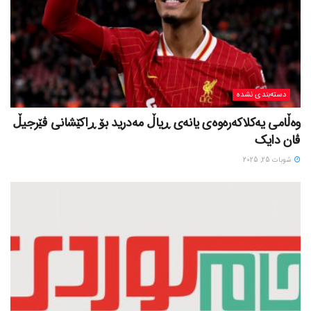
دسته‌بندی نشده
وەڵامی یەکلاکەرەوەی یانەی ڕیاڵ مەدرید بۆ ڕاکێشانی ڤێرجیڵ
ڤان دایک
شوبات 25, 2025