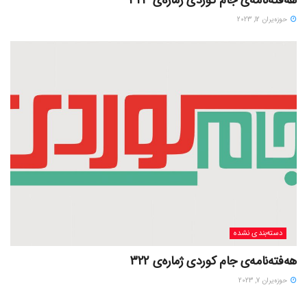
هەفتەنامەی جام کوردی ژمارەی 323
حوزه‌یران 12, 2023
دسته‌بندی نشده
هەفتەنامەی جام کوردی ژمارەی 322
حوزه‌یران 7, 2023