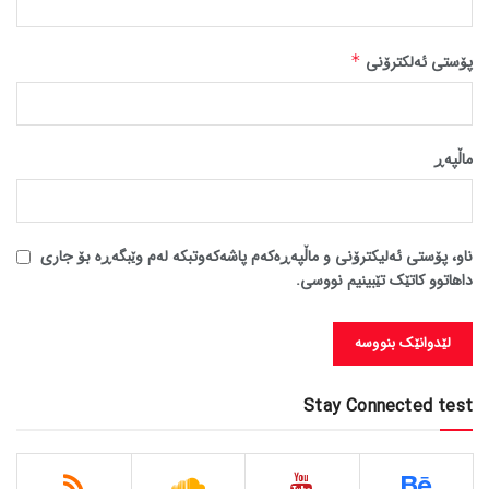
پۆستی ئەلکترۆنی
*
ماڵپه‌ڕ
ناو، پۆستی ئەلیکترۆنی و ماڵپەڕەکەم پاشەکەوتبکە لەم وێبگەڕە بۆ جاری
داهاتوو کاتێک تێبینیم نووسی.
Stay Connected test