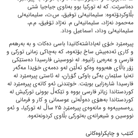
دەناسرێت. کە لە تورکیا بوو بەناوی جیاجیا شتی
بڵاوکردۆتەوە: سلیمانیەلی توفیق، س.ت، سلیمانیەلی
مەحمود نەژاد، سلیمانیەلی م. نەژاد تۆفیق، م.م،
سلیمانیەلی وداد، اسماعیل وداد.
پیرەمێرد خۆی لەیاداشتەکانیدا باسی دەکات و بە بەرھەم
و کاری ئەدەبیش ساخ بۆتەوە، کە بەچاکی زمانی تورکی و
فارسی و عەرەبی زانیوە. لە نووسینی فارسیدا دەستێکی
زۆر باڵای ھەبووە وەکو ئەڵێن لەو دەمەی خۆیدا مەگەر
تەنیا سلێمان بەگی باوکی گۆران، لە ئاستی پیرەمێرد لە
فارسیدا شارەزایی بوبێت. خوێندنی ئەو کاتەی پیرەمێرد لە
کوردستاندا زیاتر فارسی بووە و تێکەڵ بوونی تورکیش لە
کوردستاندا بەھۆی دەوڵەتی عوسمانی و کار و فرمانی
ڕەسمییەوە و مانەوەی پیرەمێرد ٢٥ ساڵ لە تورکیا، و ئەو
نووسین و شیعرانەی بەتورکی بڵاوی کردونەتەوە.
کتێب و چاپکراوەکانی