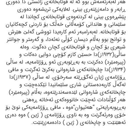
ھەر لەبەرئەمەش بوو کە لە قوتابخانەی زانستی دا دەوری
ڕابەر و دامەزرێنەری بینی. لەلایەکی تریشەوە دەوری
پێشڕەوی بینی لە کردنەوەی قوتابخانەی کچاندا لە
سلێمانی و ھاندانی کۆمەڵانی خەڵک بۆ ناردنی کچەکانیان
بۆ قوتابخانە. لەبەرامبەر ئەم کارەیدا تووشی گەلێ ھێرش
و توانج بوو بەڵام دیسان کۆڵی نەئەدا، و گەرمتر و جوانتر
شیعری بۆ کچان و قوتابخانەی کچان دەگوت. وەلە
ساڵی(١٩٣٢ز)دا حسێن کازم کۆچی دوایی دەکات و
(پیرەمێرد) دەکرێت بە بەڕێوبەری ئەو ڕۆژنامەیە، لە ساڵی
(١٩٣٤ز)دا چاپخانەکەی شارەوانی بەکرێ ئەگرێت و مافی
ڕۆژنامەی ژیان ئەگۆڕێتە سەرخۆی. لە ساڵی (١٩٣٧ز)دا
لەگەڵ کاربەدەستانی شاری سلێمانیدا تێکدەچێت و
چاپخانەکەی شارەوانی لێدەسەندرێتەوە، بەڵام (پیرەمێرد)
ھەر کۆڵنادات ئەچێت خانووەکەی ئەخاتە ڕەھنی
بەڕیوبەرایەتی “ھەتیوان”ەوە ، مافی ڕۆژنامەیەکی نوێ بۆ
خۆی وەرئەگرێت وە بە ناوی ڕۆژنامەی ( ژین ) ەوە دەری
ئەھێنێت و چاپخانەی ( ژین ) دادەمەزرێنێت.