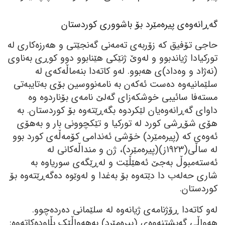
گەڕانەوەی پیرەمێرد بۆ باشووری کوردستان
حاجی تۆفیق کە زۆربەی تەمەنی گەنجێتی و ھەرزەکاری لە
تورکیادا ژیاندبوو و لەوێ ژنێکی ھێنابوو دوو کوڕی بەناوی
(نەژاد و وەداد)ی ھەبوو. لەو کاتەدا بنەماڵەکەی لە
سلێمانیەوە دەست ئەکەن بە نامەنووسین بۆی بەتایبەتی
مستەفا سائیبی خوشکەزای گەلێ نامەی بۆناردوە وە
داوای گەڕانەوەیان لێکردوە بگەڕێتەوە بۆ کوردستان. بە
ھۆی شۆڕشی کورد لە تورکیا و تێکچوونی بار و بەھۆی
ئەوەی کە (پیرەمێرد) خۆشی ئەندامی کۆمەڵەی کورد بوو
لە ساڵی(١٩٢٣ز)(پیرەمێرد)، ژن و منداڵەکانی لە
ئەستەمبوڵ بەجێ ئەھێڵێت و لەڕێگەی سوریاوە بە
شاری حەلەب دا دێتەوە بۆ بەغدا و لەوێوە دەگەڕێتەوە بۆ
کوردستان.
لەو کاتەدا ڕۆژنامەی ژیانەوە لە سلێمانی دەردەچوو.
ھەواڵی گەیشتنەوەی (پیرەمێرد) بەھەواڵێک بڵاودەکاتەوە: