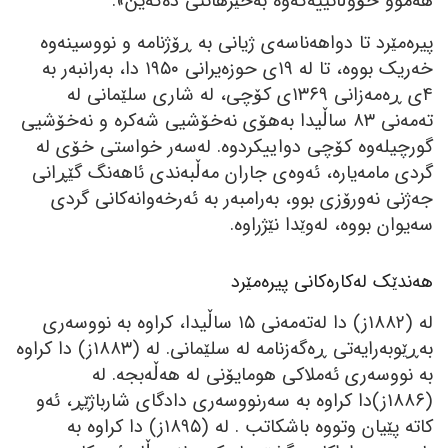
ھەموو خۆوڵاتییەکەوە بەخێرھاتنی دەکەین».
پیرەمێرد تا دواھەناسەی ژیانی بە ڕۆژنامە و نووسینەوە
خەریک بووە، تا لە ١٩ی حوزەیرانی ١٩٥٠ دا، بەرانبەر بە
٤ی ڕەمەزانی ١٣٦٩ی کۆچی، لە شاری سلێمانی لە
تەمەنی ٨٣ ساڵیدا بەھۆی نەخۆشیی شەکرە و نەخۆشیی
گورچیلەوە کۆچی دواییکردوە. لەسەر خواستی خۆی لە
گردی مامەیارە، ئەوەی جاران مەڵبەندی ئاھەنگ گێڕانی
جەژنی نەورۆزی بوو، بەرامبەر بە ئەرخەوانەکانی گردی
سەیوان بووە، لەوێدا نێژراوە.
ھەندێک لەکارەکانی پیرەمێرد
لە (١٨٨٢ز) دا لەتەمەنی ١٥ ساڵیدا، کراوە بە نووسەری
بەڕێوبەرایەتی ڕەگەزنامە لە سلێمانی. لە (١٨٨٣ز) دا کراوە
بە نووسەری ئەملاکی ھومایۆنی لە ھەڵەبجە. لە
(١٨٨٦ز)دا کراوە بە سەرنووسەری دادگای شارباژێڕ، ئەو
کاتە پێیان وتووە باشکاتب . لە (١٨٩٥ز) دا کراوە بە