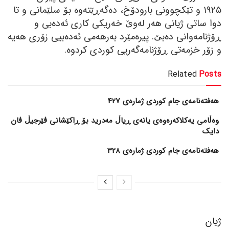
١٩٢٥ و تێکچوونی بارودۆخ، دەگەڕێتەوە بۆ سلێمانی و تا
دوا ساتی ژیانی ھەر لەوێ خەریکی کاری ئەدەبی و
ڕۆژنامەوانی دەبێ. پیرەمێرد بەرھەمی ئەدەبیی زۆری ھەیە
و زۆر خزمەتی ڕۆژنامەگەریی کوردی کردوە.
Related
Posts
هەفتەنامەی جام کوردی ژمارەی 427
وەڵامی یەکلاکەرەوەی یانەی ڕیاڵ مەدرید بۆ ڕاکێشانی ڤێرجیڵ ڤان
دایک
هەفتەنامەی جام کوردی ژمارەی 328
ژیان