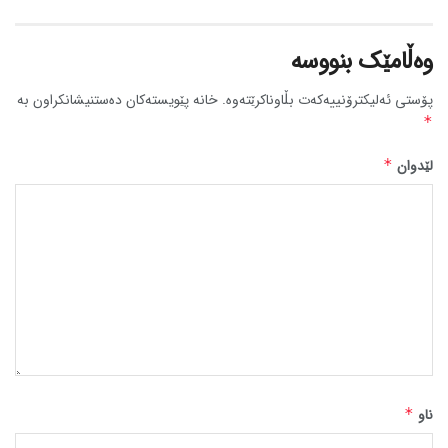
وەڵامێک بنووسە
پۆستی ئەلیکترۆنییەکەت بڵاوناکرێتەوە.
خانە پێویستەکان دەستنیشانکراون بە
*
لێدوان
*
ناو
*