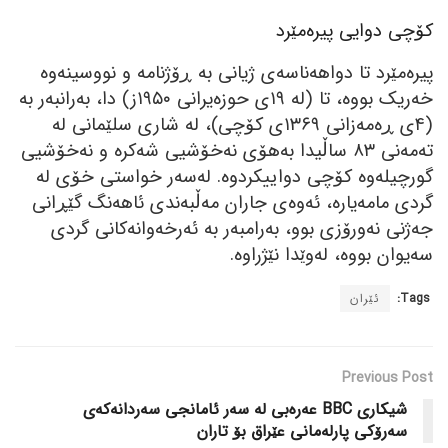
کۆچی دوایی پیرەمێرد
پیرەمێرد تا دواھەناسەی ژیانی بە ڕۆژنامە و نووسینەوە
خەریک بووە، تا (لە ١٩ی حوزەیرانی ١٩٥٠ز) دا، بەرانبەر بە
(٤ی ڕەمەزانی ١٣٦٩ی کۆچی)، لە شاری سلێمانی لە
تەمەنی ٨٣ ساڵیدا بەھۆی نەخۆشیی شەکرە و نەخۆشیی
گورچیلەوە کۆچی دواییکردوە. لەسەر خواستی خۆی لە
گردی مامەیارە، ئەوەی جاران مەڵبەندی ئاھەنگ گێڕانی
جەژنی نەورۆزی بوو، بەرامبەر بە ئەرخەوانەکانی گردی
سەیوان بووە، لەوێدا نێژراوە.
Tags:
ئێران
Previous Post
شیکاری BBC عه‌ره‌بی له‌ سه‌ر ئامانجی سه‌ردانه‌که‌ی
سه‌رۆکی پارله‌مانی عێراق بۆ تاران