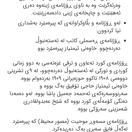
وەرئەگرێت وە بە ناوی ڕۆژنامەی ژینەوە دەری
ئەھێنێت و چاپخانەی ژینی دادەمەزرێنێت.
لەو ڕۆژنامە و بڵاوکراوانەی کە پیرەمێرد بەشداری
تیا کردوون:
ڕۆژنامەی ڕەسملی کاتب لە ئەستەنبوڵ
دەردەچوو. خاوەنی ئیمتیاز پیرەمێرد بوو.
ڕۆژنامەی کورد تەعاون و ترقی غزەتەسی بە دوو زمانی
کوردی و تورکی لە ئەستەنبوڵ دەردەچوو، لە ٩ی تشرینی
دووەمی ١٩٠٨ تاکوو حوزەیرانی ١٩٠٩ بەردەوام بووە.
خاوەنی ئیمتیاز حاجی تۆفیق بەگ بووە و
سەرنووسەرەکەی ئەحمەد جەمیل پاشا بووە. لەو دەمەدا
دەنگی کۆمەڵەی کورد بووە کە شێخ عەبدولقادری
شەمزینی سەرۆکی بووە.
ڕۆژنامەی مسەوڕ موحیت (مصور محیط) کە پیرەمێرد
لەگەڵ فایق سەبری بەگ دەریدەکرد.