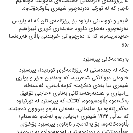
لە ڕۆژنامەی «ترجماتی حقیقت»ی مامۆستا موعەلیم
ناجی کە لە تورکیا دەردەچوو شیعری بڵاوکردۆتەوە.
شیعر و نووسینی ناردوە بۆ ڕۆژنامەی تان کە لە پاریس
دەردەچوو، بەھۆی داوود حەیدەری کوڕی ئیبراھیم
حەیدەرییەوە، کە لە دەرچووانی خوێندنی باڵای فەڕەنسا
بوو.
بەرھەمەکانی پیرەمێرد
جگە لە جێدەستی لە ڕۆژنامەگری کوردیدا، پیرەمێرد
خاوەنی دیوانێکی شیعرییە، کە چەندین جۆر و بواری
شیعری تیا بەدی دەکرێت؛ کۆمەڵایەتی، فەلسەفە،
ڕامیاری و ھتدبەرھەمەکانی بەناوی «حاجی تۆفیق
بەگ»ەوە بڵاودەبوەوە، کاتێک کە پیرەمێرد لە تورکیاوە
دەگەڕێتەوە بۆ سلێمانی، تەمەنی بەرەو پیربوون دەچێت،
کە ساڵی ١٩٣٢ شیعری «بەیانی بوو لەخەو ھەستام»
بڵاودەکاتەوە، بۆ یەکەمجار نازناوی پیرەمێرد بۆخۆی
ھەڵدەبژێرێت و دەینووسێت، لەوەبەدواوە بە پیرەمێرد