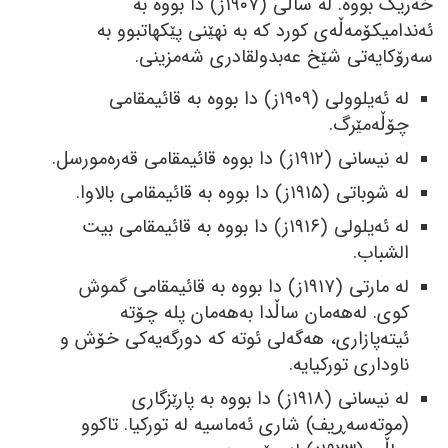
خەریک بووە. لە ساڵی (١٩٠٧ز) دا بووە بە
ئەندامیکۆمەڵەی کورد کە بە نھێنی پێکھاتبوو بە
سەرۆکایەتی شێخ عەبدولقادری شەمزینی.
لە ئەیلوولی (١٩٠٩ز) دا بووە بە قائیمقامی
چۆڵەمێرگ.
لە نیسانی (١٩١٢ز) دا بووە قائیمقامی قەرەمورسل.
لە شوباتی (١٩١٥ز) دا بووە بە قائیمقامی بالاوا.
لە ئەیلولی (١٩١٦ز) دا بووە بە قائیمقامی بیت
الشباب.
لە مارتی (١٩١٧ز) دا بووە بە قائیمقامی گموش
کوی. لەھەمان ساڵدا بەھەمان پلە چۆتە
ئیتەپازاری، ھەگەلی ئوتە کە دورگەیەکی خۆش و
ناوداری تورکیایە.
لە نیسانی (١٩١٨ز) دا بووە بە پارێزگاری
(موتەسەڕیف) شاری ئەماسیە لە تورکیا. تاکوو