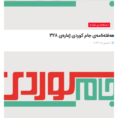
دسته‌بندی نشده
هەفتەنامەی جام کوردی ژمارەی 328
ته‌مموز 18, 2023