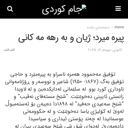
Home
دسته‌بندی نشده
پیره میرد؛ ژیان و به رهه مه کانی
كانونی دووه‌م 16, 2025
تۆفیق مەحموود ھەمزە ناسراو بە پیرەمێرد و حاجی
تۆفیق بەگ (١٨٦٧- ١٩٥٠) شاعیر و نووسەر و ڕۆژنامەوانی
ناوداری کورد بوو. لە سلێمانی لەدایکدەبێ و لە لاویدا
زانستی ئایینی دەخوێنێت. “شێخ مستەفای نەقیب” و
“شێخ سەعیدی حەفید” لە ١٨٩٨دا دەیبەن بۆ ئەستەمبوڵ.
لەوێ لە کۆلیژی یاسا دەخوێنێت و لە حکوومەتی
عوسمانیدا لە چەند پۆستی ئیداری و سیاسیدا
دادەمەزرێ. لەدوای شۆڕشی شێخ سەعیدی پیران لە