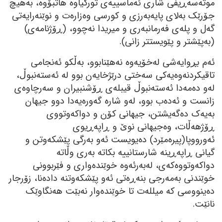
موتەسەڕیفی شاری ئەماسییەی تورکیاوە ھاتبۆوە، بەھیچ
جۆرێک بەلای پایەبەرزی و کورسی وەزارەت و نوێنەرایەتی
گەل و پلەی فەرمانبەری و میریدا نەچوو، (ڕۆژنامەی)
(بەپێشتر و پێویستتر زانی).
ئەم بڕوایەشی لەخۆیەوە نەھێنابوو، بەڵکو ئەنجامی
تاقیکردنەوەیەکی سەختی درێژخایەن بوو لە ئەستەنبوڵ،
لەو دەمەدا ئەستەنبوڵ قیبلەی ڕۆشنبیران و سەرچاوەی
زانست و ئەدەب بوو، لەو شارە گەورەیەدا دوو جیھان
بەیەک دەگەیشتن، جیھانی کۆن و دواکەوتووی
ڕۆژھەڵات، وەجیھانی نوێ و ڕاپەڕیوی
ئەورووپا(پیرەمێرد) دەیویست ئەو بەرگی پێشکەوتن و
گیانی ڕاپەڕینە شارستانییە بکاتە بەری وڵاتە
دواکەوتووەکەی، لەبەرئەوە خوێندەواری و فێربوونی
خوێندنی بەمەرجی بنەڕەتی ئەو پێشکەوتنە دادەنا، زۆرجار
دەینووسی کە میللەت تا خوێندەوار نەبێت ھەنگاوێک
نانێت.