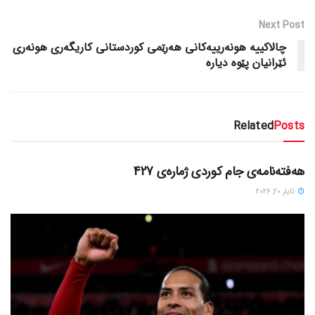
Next Post
چالاکییه‌ هونه‌رییه‌کانی هه‌رێمی کوردستانی کاریگه‌ری هونه‌ری
ئێرانیان پێوه‌ دیاره‌
Related
Posts
دسته‌بندی نشده
هەفتەنامەی جام کوردی ژمارەی 427
ئایار 20, 2026