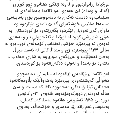
تورکیادا ڕابواردبوو و لەوێ ژنێکی ھێنابوو دوو کوڕی
(نەژاد و وەداد) لێ ھەبوو. لەو کاتەدا بنەماڵەکەی لە
سلێمانیەوە دەست ئەکەن بە نامەنووسین بۆی بەتایبەتی
مستەفا سائیبی خوشکەزای گەلێ نامەی بۆناردوە وە
داوای گەڕانەوەیان لێکردوە بگەڕێتەوە بۆ کوردستان. بە
ھۆی شۆڕشی کورد لە تورکیا و تێکچوونی بار و بەھۆی
ئەوەی کە پیرەمێرد خۆشی ئەندامی کۆمەڵەی کورد بوو لە
ساڵی ١٩٢٣ پیرەمێرد، ژن و منداڵەکانی لە ئەستەمبوڵ
بەجێ ئەھێڵێت و لەڕێگەی سوریاوە بە شاری حەلەب دا
دێتەوە بۆ بەغدا و لەوێوە دەگەڕێتەوە بۆ کوردستان.
لەو کاتەدا ڕۆژنامەی ژیانەوە لە سلێمانی دەردەچوو.
ھەواڵی گەیشتنەوەی پیرەمێرد بەھەواڵێک بڵاودەکاتەوە:
«جەنابی تۆفیق بەگی مەحموود ئاغا کە بیست و سێ
ساڵە لەوەتەن دوورکەوتۆتەوە، شەوی ٣٠ی کانونی
دووەمی ١٩٢٥ تەشریفی ھاتەوە مەملەکەتەکەمان،
بەقدومی ئەم زاتە زۆر مەسرور و خۆشحاڵە، بەناوی