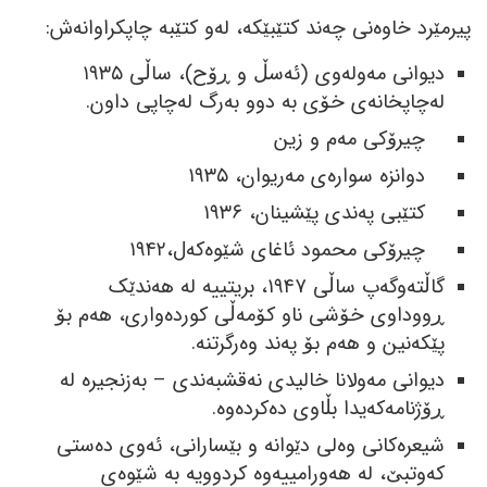
پیرمێرد خاوەنی چەند کتێبێکە، لەو کتێبە چاپکراوانەش:
دیوانی مەولەوی (ئەسڵ و ڕۆح)، ساڵی ١٩٣٥
لەچاپخانەی خۆی بە دوو بەرگ لەچاپی داون.
چیرۆکی مەم و زین
دوانزە سوارەی مەریوان، ١٩٣٥
کتێبی پەندی پێشینان، ١٩٣٦
چیرۆکی محمود ئاغای شێوەکەل،١٩٤٢
گاڵتەوگەپ ساڵی ١٩٤٧، بریتییە لە ھەندێک
ڕووداوی خۆشی ناو کۆمەڵی کوردەواری، ھەم بۆ
پێکەنین و ھەم بۆ پەند وەرگرتنە.
دیوانی مەولانا خالیدی نەقشبەندی – بەزنجیرە لە
ڕۆژنامەکەیدا بڵاوی دەکردەوە.
شیعرەکانی وەلی دێوانە و بێسارانی، ئەوی دەستی
کەوتبێ، لە ھەورامییەوە کردوویە بە شێوەی