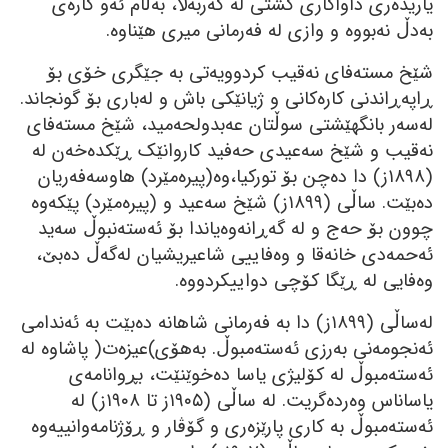
یاریدەری داواکاری گشتی لە کەربەلا، بەڵام ئەو کارەی
بەدڵ نەبووە و وازی لە فەرمانی میری ھێناوە.
شێخ مستەفای نەقیب کردوویەتی بە جێگری خۆی بۆ
ڕاپەڕاندنی کارەکانی و ژیانێکی باش و لەباری بۆ گونجاند.
لەسەر بانگھێشتی سوڵتان عەبدولحەمید، شێخ مستەفای
نەقیب و شێخ سەعیدی حەفید کاروانێک ڕێکدەخەن لە
(١٨٩٨ز) دا دەچن بۆ تورکیا،وە(پیرەمێرد) ھاوسەفەریان
دەبێت. ساڵی (١٨٩٩ز) شێخ سەعید و (پیرەمێرد) پێکەوە
چوون بۆ حەج و لە گەڕانەوەیاندا بۆ ئەستەنبوڵ سەید
ئەحمەدی خانەقا و وەفاییی شاعیریشیان لەگەڵ دەبێ،
وەفایی لە ڕێگا کۆچی دواییکردووە.
لەساڵی (١٨٩٩ز) دا بە فەرمانی شاھانە دەبێت بە ئەندامی
ئەنجومەنی بەرزی ئەستەمبوڵ. بەھۆی)عیزەت( پاشاوە لە
ئەستەمبوڵ لە کۆلیژی یاسا دەخوێنێت، بڕوانامەی
یاساناس وەردەگریت. لە ساڵی (١٩٠٥ز تا ١٩٠٨ز) لە
ئەستەمبوڵ بە کاری پارێزەری و گۆڤار و ڕۆژنامەوانییەوە