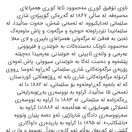
ناوی تۆفیق کوڕی مەحموود ئاغا کوڕی ھەمزاغای
مەسرەفە. لە ساڵی ١٨٦٧ لە گەڕەکی گۆییژەی شاری
سلێمانی لەدایکبووە. لە تەمەنی شەش، حەوت ساڵیدا، لە
سلێمانیدا نێردراوەتە حوجرە و مزگەوت و پاش ماوەیەک
ئەبێ بە فەقێ لە مزگەوتی ھەمزاغای باپیری و لای مەلا
مەحموود ناوێک دەستدەکات بە خوێندن و فێربوونی
عەرەبی و وانەی ئایینی. لە خوێندنی عەرەبیدا دەچێتە
پێشەوە و دەست ئەکا بە خوێندنی سیووتی. پاش ئەوەی
زۆربەی مزگەوتەکانی شاری سلێمانی گەڕاوە ئەوسا ڕووی
کردۆتە مزگەوتەکانی شاری بانە لە ڕۆژھەڵاتی کوردستان.
کە لە بانەوە گەڕاوەتەوە بۆ سلێمانی، لە ١٨٨٢ دا لە
تەمەنی ١٥ ساڵیدا، کراوە بە نووسەری بەڕێوبەرایەتی
ڕەگەزنامە لە سلێمانی. لە ١٨٨٣ دا کراوە بە نووسەری
ئەملاکی ھومایۆنی لە ھەڵەبجە. لە ١٨٨٦دا کراوە بە
سەرنووسەری دادگای شارباژێڕ، ئەو دەمە پێیان وتووە
«باشکاتب». لە ١٨٩٥ دا کراوە بە یاریدەری داواکاری
گشتی لە کەربەلا، بەڵام ئەو کارەی بەدڵ نەبووە و وازی لە