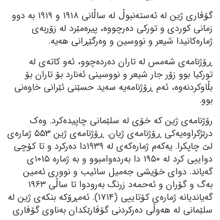
گۆڤاری ژین لە ئەستەنبوڵ لە ساڵانی ١٩١٨ و ١٩١٩ بە دوو
زمانی کوردی و تورکی دەرچووە، پیرەمێرد لە زۆربەی
ژمارەکانیدا شیعر و نووسین و وەرگێڕانی ھەیە.
ڕۆژنامەی شەمس لە تاران دەردەچوو، ئەو کاتەی لە
تورکیا بوو زۆر جار شیعر و نووسینی ئەنارد بۆ تاران بۆ
بڵاوکردنەوە، ئەم ڕۆژنامەیە سەید حسێنی ئێرانی خاوەنی
بوو.
رۆژنامەی
ژین کە خۆی لە سلێمانی چاپیدەکرد. وەک
درێژکراوەیەکی ڕۆژنامەی ژیان. ڕۆژنامەی ژین ٥٥٣ ژمارەی
لێ چاپکرا. یەکەم ژمارەکەی لە ١٩٣٩دا دەرکرد و تا کۆچی
دواییی کرد لە ١٩٥٠ دا بەردەوامبوو و بە ژمارە ١٠١٥ی
گەیاند. دوای خۆیشی جەمیل سائیب و نووری ئەمین
بەگ و گۆران و ئەحمەد زرنگ بەرودوا تا ساڵی ١٩٦٣
گەیاندیانە ژمارەی کۆتاییی (١٧١٤). ئەمڕۆکە بنکەی ژین لە
سلێمانی لە ھەوڵی دەرکردنی گۆڤارێکدان بەناوی گۆڤاری