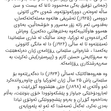
(جەنابی تۆفیق بەگی مەحموود ئاغا کە بیست و سێ
ساڵە لەوەتەن دوورکەوتۆتەوە، شەوی ٣٠ی کانونی
دووەمی (١٩٢٥ز) تەشریفی ھاتەوە مەملەکەتەکەمان،
بەقدومی ئەم زاتە زۆر مەسرور و خۆشحاڵین، بەناوی
ھەموو ھاوڵاتییەکەوە بەخێرھاتنی دەکەین). وەپاش
گەڕاندەوەی لە تورکیا، چەند ساڵێک لە شاری سلێمانیدا
ئەمێنێتەوە تا لە ساڵی (١٩٢٦ز) دا لە مانگی کانوونی
یەکەمدا ، شارەوانی سلێمانی ڕۆژنامەی ژیان دەرئەھێنێت
بە سەرۆکایەتی حسێن کازم و (پیرەمێرد)یش ئەکرێت بە
سەرپەرشتکاری ڕۆژنامەکە.
وە ھەروەھاکاتێک لەساڵی (١٩٢٤ز) دا دەگەڕێتەوە بۆ
سلێمانی پاش ٢٥ ساڵ ژیان لەتورکیا وای چاوەڕواندەکرد
ئەو وڵاتەی لە (١٨٩٨ز) جێی ھێشتووە گۆڕابێت و
لەبارودۆخێکی جیاواز و پێشکەوتوودا خۆی بنوێنێت، بەڵام
بەداخەوە گۆڕان و بەرەو پێشچوونێکی ئەوتۆی تیادا
بەدی نەکرد، لەگەڵ ئەمەشدا کە ئەو لە پلەوپایەی