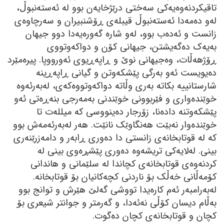
تاقیکردنەوەیەکی سەختی درێژخایەن بوو لە ئەستەنبوڵ،
لەو دەمەدا ئەستەنبوڵ قیبلەی ڕۆشنبیران و سەرچاوەی
زانست و ئەدەب بوو، لەو شارە گەورەیەدا دوو جیھان
بەیەک دەگەیشتن، جیھانی کۆن و دواکەوتووی
ڕۆژھەڵات، وەجیھانی نوێ و ڕاپەڕیوی ئەورووپا. پیرەمێرد
دەیویست ئەو بەرگی پێشکەوتن و گیانی ڕاپەڕینە
شارستانییە بکاتە بەری وڵاتە دواکەوتووەکەی، لەبەرئەوە
خوێندەواری و فێربوونی خوێندنی بەمەرجی بنەڕەتی ئەو
پێشکەوتنە دادەنا، زۆرجار دەینووسی کە میللەت تا
خوێندەوار نەبێت ھەنگاوێک نانێت. ھەر لەبەرئەمەش بوو
کە لە قوتابخانەی زانستی دا دەوری ڕابەر و دامەزرێنەری
بینی. لەلایەکی تریشەوە دەوری پێشڕەوی بینی لە
کردنەوەی قوتابخانەی کچاندا لە سلێمانی و ھاندانی
کۆمەڵانی خەڵک بۆ ناردنی کچەکانیان بۆ قوتابخانە.
لەبەرامبەر ئەم کارەیدا تووشی گەلێ ھێرش و توانج بوو
بەڵام دیسان کۆڵی نەئەدا، و گەرمتر و جوانتر شیعری بۆ
کچان و قوتابخانەی کچان دەگوت.