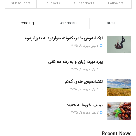
Subscribers
Followers
Subscribers
Followers
Trending
Comments
Latest
لێکدانەوەی خەو؛ کەوتنە خوارەوە لە بەرزاییەوە
كانونی دووه‌م 19, 2025
پیره میرد؛ ژیان و به رهه مه کانی
كانونی دووه‌م 16, 2025
لێکدانەوەی خەو: گەنم
كانونی دووه‌م 20, 2025
بینینی خورما لە خەودا
كانونی دووه‌م 21, 2025
Recent News