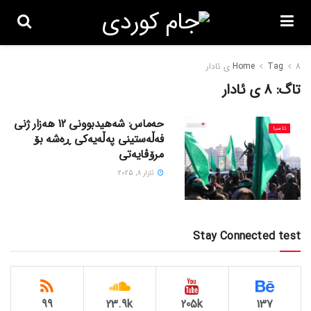
8 ی ئادار
Tag
Home
تاگ:
8 ی ئادار
حەماس: شەهیدبوونی 12 هەزار ژنی
ئاسیا
فەڵەستینی پەڵەیەکی ڕەشە بۆ
مرۆڤایەتی
ئازار 8, 2025
Stay Connected test
99
23.9k
205k
137