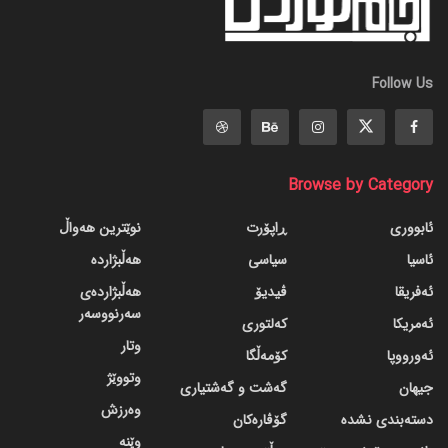
Follow Us
Browse by Category
ئابووری
ڕاپۆرت
نوێترین هەواڵ
ئاسیا
سیاسی
هەڵبژاردە
ئەفریقا
ڤیدیۆ
هەڵبژاردەی
سەرنووسەر
ئەمریکا
کەلتوری
وتار
ئەورووپا
کۆمەڵگا
وتووێژ
جیهان
گه‌شت و گه‌شتیاری
وەرزش
دسته‌بندی نشده
گۆڤاره‌کان
وێنە