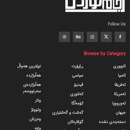
Follow Us
Browse by Category
ئابووری
ڕاپۆرت
نوێترین هەواڵ
ئاسیا
سیاسی
هەڵبژاردە
ئەفریقا
ڤیدیۆ
هەڵبژاردەی
سەرنووسەر
ئەمریکا
کەلتوری
وتار
ئەورووپا
کۆمەڵگا
وتووێژ
جیهان
گه‌شت و گه‌شتیاری
وەرزش
دسته‌بندی نشده
گۆڤاره‌کان
وێنە