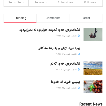
Subscribers
Followers
Subscribers
Followers
Trending
Comments
Latest
لێکدانەوەی خەو؛ کەوتنە خوارەوە لە بەرزاییەوە
كانونی دووه‌م 19, 2025
پیره میرد؛ ژیان و به رهه مه کانی
كانونی دووه‌م 16, 2025
لێکدانەوەی خەو: گەنم
كانونی دووه‌م 20, 2025
بینینی خورما لە خەودا
كانونی دووه‌م 21, 2025
Recent News