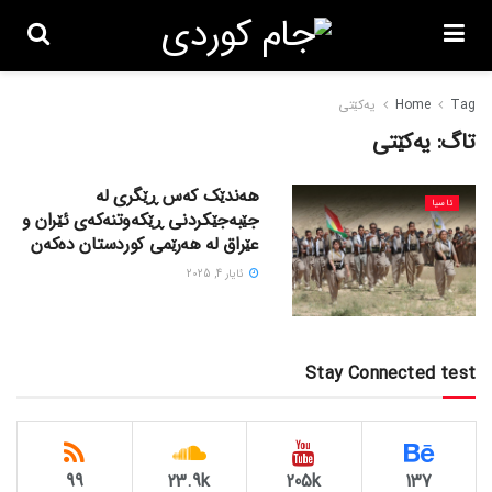
Tag
Home
یەکێتی
تاگ:
یەکێتی
هەندێک کەس ڕێگری لە
ئاسیا
جێبەجێکردنی ڕێکەوتنەکەی ئێران و
عێراق لە هەرێمی کوردستان دەکەن
ئایار 4, 2025
Stay Connected test
99
23.9k
205k
137