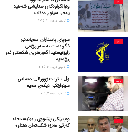
ئاسیا
وێرانکراوەکەی ستایشی شەهید
یەحیا سینوار دەکات
كانونی دووه‌م 22, 2025
سوپای پاسداران: سەپاندنی
ئاسیا
ئاگربەست بە سەر ڕژێمی
زایۆنیستیدا گەورەترین شکستی ئەو
ڕژێمەیە
كانونی دووه‌م 16, 2025
ۆڵ ستریت ژوورناڵ: حەماس
ئاسیا
سینوارێکی دیکەی هەیە
كانونی دووه‌م 13, 2025
وەزیرێکی پێشووی زایۆنیست: لە
ئاسیا
کەرتی غەززە شکستمان هێناوە