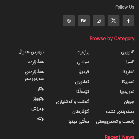
Follow Us
Browse by Category
ئابووری
ڕاپۆرت
نوێترین هەواڵ
ئاسیا
سیاسی
هەڵبژاردە
ئەفریقا
ڤیدیۆ
هەڵبژاردەی
سەرنووسەر
ئەمریکا
کەلتوری
وتار
ئەورووپا
کۆمەڵگا
وتووێژ
جیهان
گه‌شت و گه‌شتیاری
وەرزش
دسته‌بندی نشده
گۆڤاره‌کان
وێنە
زانست و تەندرووستی
مەڵتی میدیا
Recent News