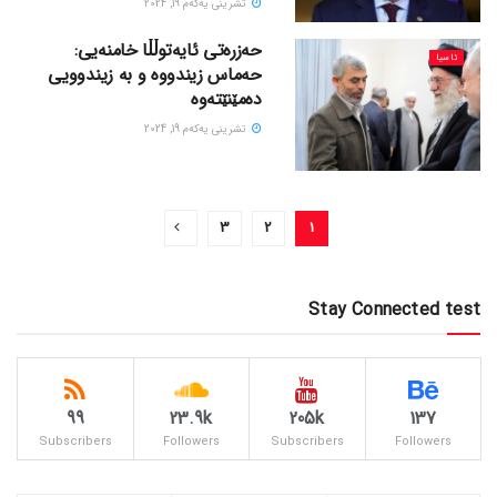
تشرینی یه‌كه‌م 19, 2024
حەزرەتی ئایەتوڵڵا خامنەیی:
ئاسیا
حەماس زیندووە و بە زیندوویی
دەمێنێتەوە
تشرینی یه‌كه‌م 19, 2024
3
2
1
Stay Connected test
99
23.9k
205k
137
Subscribers
Followers
Subscribers
Followers