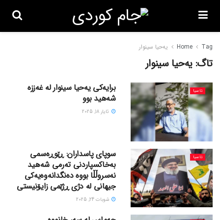
Tag
Home
یەحیا سینوار
تاگ:
یەحیا سینوار
برایەکی یەحیا سینوار لە غەززە
ئاسیا
شەهید بوو
ئایار 18, 2025
سوپای پاسداران: ڕێوڕەسمی
ئاسیا
بەخاکسپاردنی تەرمی شەهید
نەسروڵڵا بووە دەنگدانەوەیەکی
جیهانی لە دژی ڕژێمی زایۆنیستی
شوبات 24, 2025
حەماس لە سەر خانووە