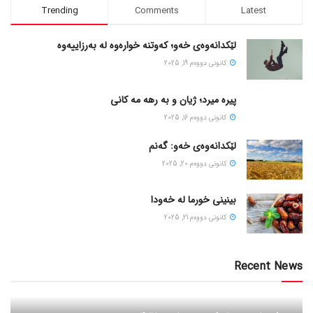
Trending
Comments
Latest
لێکدانەوەی خەو؛ کەوتنە خوارەوە لە بەرزاییەوە
كانونی دووه‌م 19, 2025
پیره میرد؛ ژیان و به رهه مه کانی
كانونی دووه‌م 16, 2025
لێکدانەوەی خەو: گەنم
كانونی دووه‌م 20, 2025
بینینی خورما لە خەودا
كانونی دووه‌م 21, 2025
Recent News