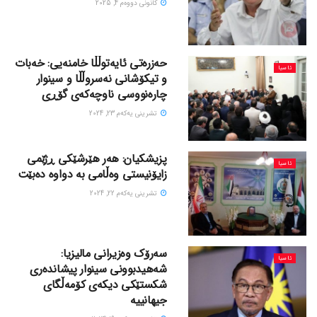
كانونی دووه‌م 4, 2025
حەزرەتی ئایەتوڵڵا خامنەیی: خەبات
ئاسیا
و تیکۆشانی نەسروڵڵا و سینوار
چارەنووسی ناوچەکەی گۆڕی
تشرینی یه‌كه‌م 23, 2024
پزیشکیان: هەر هێرشێکی ڕژێمی
ئاسیا
زایۆنیستی وەڵامی بە دواوە دەبێت
تشرینی یه‌كه‌م 22, 2024
سەرۆک وەزیرانی مالیزیا:
ئاسیا
شەهیدبوونی سینوار پیشاندەری
شکستێکی دیکەی کۆمەڵگای
جیهانییە