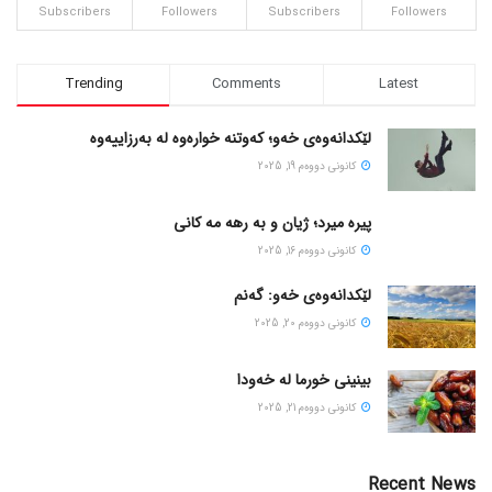
Subscribers
Followers
Subscribers
Followers
Trending
Comments
Latest
لێکدانەوەی خەو؛ کەوتنە خوارەوە لە بەرزاییەوە
كانونی دووه‌م 19, 2025
پیره میرد؛ ژیان و به رهه مه کانی
كانونی دووه‌م 16, 2025
لێکدانەوەی خەو: گەنم
كانونی دووه‌م 20, 2025
بینینی خورما لە خەودا
كانونی دووه‌م 21, 2025
Recent News