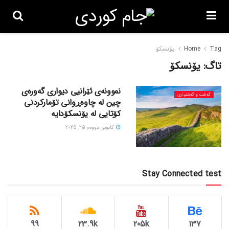
Tag
Home
یۆنسکۆ
تاگ:
یۆنسکۆ
نموونەی ئێرانیی دیواری گەورەی
گه‌شت و گه‌شتیاری
چین لە چاوەڕوانی تۆمارکردنی
کۆتایی لە یۆنسکۆدایە
كانونی دووه‌م 25, 2025
Stay Connected test
99
23.9k
205k
137