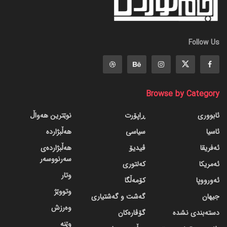
Follow Us
Browse by Category
ئابووری
ڕاپۆرت
نوێترین هەواڵ
ئاسیا
سیاسی
هەڵبژاردە
ئەفریقا
ڤیدیۆ
هەڵبژاردەی
سەرنووسەر
ئەمریکا
کەلتوری
وتار
ئەورووپا
کۆمەڵگا
وتووێژ
جیهان
گه‌شت و گه‌شتیاری
وەرزش
دسته‌بندی نشده
گۆڤاره‌کان
وێنە