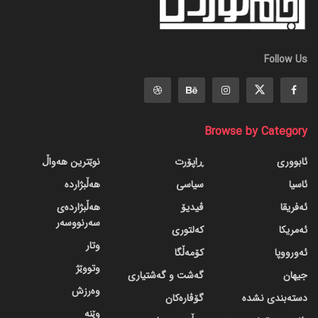
Follow Us
Browse by Category
ئابووری
ڕاپۆرت
نوێترین هەواڵ
ئاسیا
سیاسی
هەڵبژاردە
ئەفریقا
ڤیدیۆ
هەڵبژاردەی
سەرنووسەر
ئەمریکا
کەلتوری
وتار
ئەورووپا
کۆمەڵگا
وتووێژ
جیهان
گه‌شت و گه‌شتیاری
وەرزش
دسته‌بندی نشده
گۆڤاره‌کان
وێنە