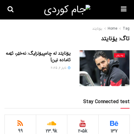
Tag
Home
یۆنایتد
تاگ:
یۆنایتد
یۆنایتد لە چامپیۆنزلیگ: نەخێر، ئێمە
وەرزش
ئامادە نین!
ئایار 6, 2025
Stay Connected test
99
23.9k
205k
137