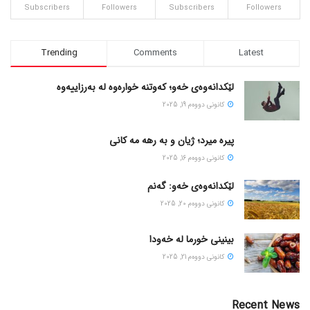
Subscribers
Followers
Subscribers
Followers
Trending
Comments
Latest
لێکدانەوەی خەو؛ کەوتنە خوارەوە لە بەرزاییەوە
كانونی دووه‌م 19, 2025
پیره میرد؛ ژیان و به رهه مه کانی
كانونی دووه‌م 16, 2025
لێکدانەوەی خەو: گەنم
كانونی دووه‌م 20, 2025
بینینی خورما لە خەودا
كانونی دووه‌م 21, 2025
Recent News