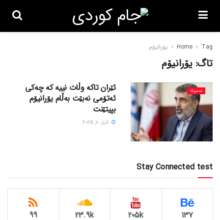
Tag
Home
یۆرانیۆم
تاگ:
یۆرانیۆم
ئێران تاکە وڵات نییە کە چەکی
ئەمریکا
ئەتۆمی نەبێت بەڵام یۆرانیۆم
بپیتێنت
ئایار 10, 2025
Stay Connected test
99
23.9k
205k
137