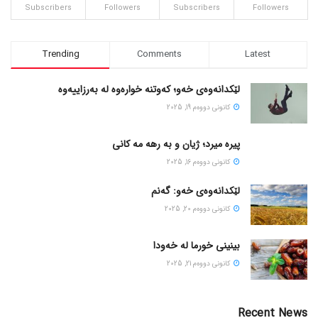
Subscribers
Followers
Subscribers
Followers
Trending
Comments
Latest
لێکدانەوەی خەو؛ کەوتنە خوارەوە لە بەرزاییەوە
كانونی دووه‌م 19, 2025
پیره میرد؛ ژیان و به رهه مه کانی
كانونی دووه‌م 16, 2025
لێکدانەوەی خەو: گەنم
كانونی دووه‌م 20, 2025
بینینی خورما لە خەودا
كانونی دووه‌م 21, 2025
Recent News