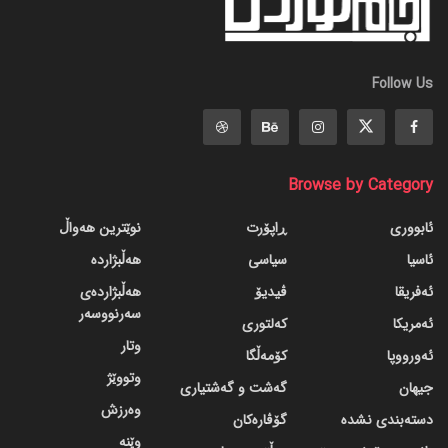
Follow Us
Browse by Category
ئابووری
ڕاپۆرت
نوێترین هەواڵ
ئاسیا
سیاسی
هەڵبژاردە
ئەفریقا
ڤیدیۆ
هەڵبژاردەی
سەرنووسەر
ئەمریکا
کەلتوری
وتار
ئەورووپا
کۆمەڵگا
وتووێژ
جیهان
گه‌شت و گه‌شتیاری
وەرزش
دسته‌بندی نشده
گۆڤاره‌کان
وێنە