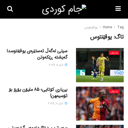
Tag
Home
یوڤێنتوس
تاگ:
یوڤێنتوس
سیتی لەگەڵ ئەستێرەی یوڤێنتوسدا
وەرزش
گەیشتە ڕێکەوتن
ئایار 11, 2025
بڕیاری کۆتایی؛ 85 ملیۆن یۆرۆ بۆ
وەرزش
ئۆسیمهن!
ئایار 10, 2025
سەیرترین درێژکردنەوەی گرێبەستی