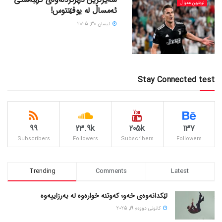
نوێترین هەواڵ
ئەمساڵ لە یوڤێنتوس!
نیسان 30, 2025
Stay Connected test
99
23.9k
205k
137
Subscribers
Followers
Subscribers
Followers
Trending
Comments
Latest
لێکدانەوەی خەو؛ کەوتنە خوارەوە لە بەرزاییەوە
كانونی دووه‌م 19, 2025