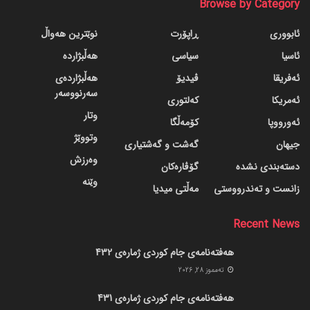
Browse by Category
ئابووری
ڕاپۆرت
نوێترین هەواڵ
ئاسیا
سیاسی
هەڵبژاردە
ئەفریقا
ڤیدیۆ
هەڵبژاردەی
سەرنووسەر
ئەمریکا
کەلتوری
وتار
ئەورووپا
کۆمەڵگا
وتووێژ
جیهان
گه‌شت و گه‌شتیاری
وەرزش
دسته‌بندی نشده
گۆڤاره‌کان
وێنە
زانست و تەندرووستی
مەڵتی میدیا
Recent News
هەفتەنامەی جام کوردی ژمارەی 432
ته‌مموز 28, 2026
هەفتەنامەی جام کوردی ژمارەی 431