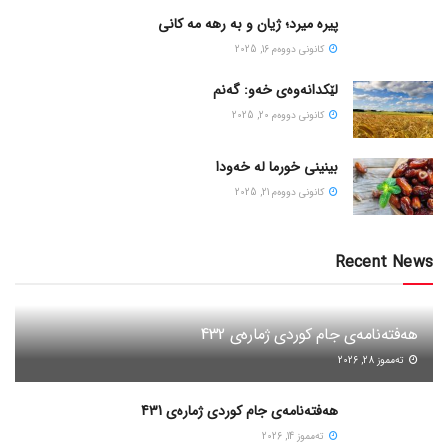
پیره میرد؛ ژیان و به رهه مه کانی
كانونی دووه‌م 16, 2025
لێکدانەوەی خەو: گەنم
كانونی دووه‌م 20, 2025
بینینی خورما لە خەودا
كانونی دووه‌م 21, 2025
Recent News
هەفتەنامەی جام کوردی ژمارەی 432
ته‌مموز 28, 2026
هەفتەنامەی جام کوردی ژمارەی 431
ته‌مموز 14, 2026