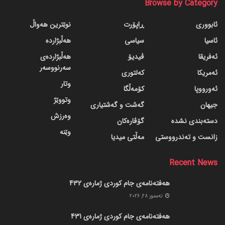
Browse by Category
ئابووری
ڕاپۆرت
نوێترین هەواڵ
ئاسیا
سیاسی
هەڵبژاردە
ئەفریقا
ڤیدیۆ
هەڵبژاردەی
سەرنووسەر
ئەمریکا
کەلتوری
وتار
ئەورووپا
کۆمەڵگا
وتووێژ
جیهان
گه‌شت و گه‌شتیاری
وەرزش
دسته‌بندی نشده
گۆڤاره‌کان
وێنە
زانست و تەندرووستی
مەڵتی میدیا
Recent News
هەفتەنامەی جام کوردی ژمارەی 432
ته‌مموز 28, 2026
هەفتەنامەی جام کوردی ژمارەی 431