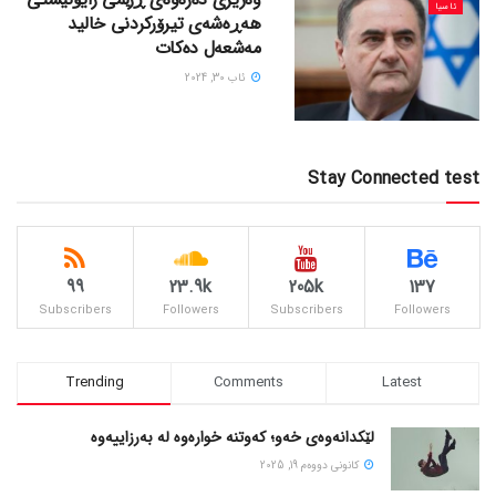
ئاسیا
هەڕەشەی تیرۆرکردنی خالید
مەشعەل دەکات
ئاب 30, 2024
Stay Connected test
99
23.9k
205k
137
Subscribers
Followers
Subscribers
Followers
Trending
Comments
Latest
لێکدانەوەی خەو؛ کەوتنە خوارەوە لە بەرزاییەوە
كانونی دووه‌م 19, 2025