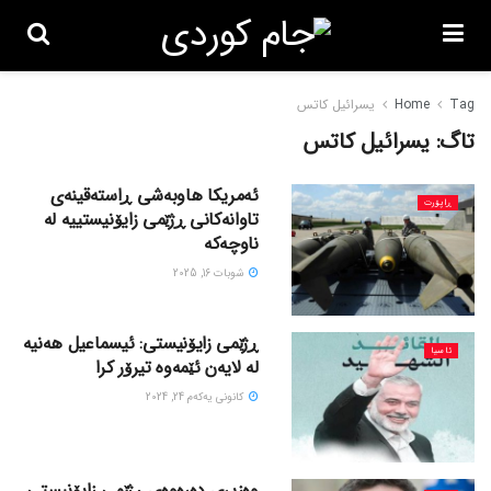
Tag
Home
یسرائیل کاتس
تاگ:
یسرائیل کاتس
ئەمریکا هاوبەشی ڕاستەقینەی
ڕاپۆرت
تاوانەکانی ڕژێمی زایۆنیستییە لە
ناوچەکە
شوبات 16, 2025
ڕژێمی زایۆنیستی: ئیسماعیل هەنیە
ئاسیا
لە لایەن ئێمەوە تیرۆر کرا
كانونی یه‌كه‌م 24, 2024
وەزیری دەرەوەی ڕژێمی زایۆنیستی