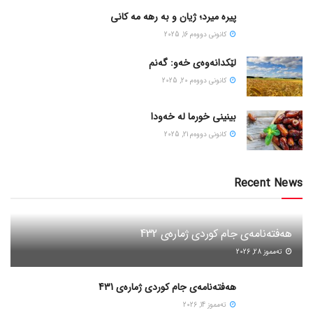
پیره میرد؛ ژیان و به رهه مه کانی
كانونی دووه‌م 16, 2025
لێکدانەوەی خەو: گەنم
كانونی دووه‌م 20, 2025
بینینی خورما لە خەودا
كانونی دووه‌م 21, 2025
Recent News
هەفتەنامەی جام کوردی ژمارەی 432
ته‌مموز 28, 2026
هەفتەنامەی جام کوردی ژمارەی 431
ته‌مموز 14, 2026