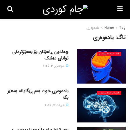
Tag
Home
یادەوەری
تاگ:
یادەوەری
چەندین ڕاهێنان بۆ بەهێزکردنی
زانست و تەندرووستی
توانای مێشک
حوزه‌یران 3, 2025
یادەوەری خۆت بەم ڕێگایانە بەهێز
زانست و تەندرووستی
بکە
شوبات 22, 2025
بەم شێوازە لە ماڵەوە یادەوەری و