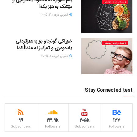
زانست و تەندرووستی
مێشک بەهێز بکە!
كانونی دووه‌م 12, 2025
خۆراکی گونجاو بۆ بەهێزکردنی
زانست و تەندرووستی
یادەوەری و تەرکیز لە منداڵاندا
كانونی دووه‌م 7, 2025
Stay Connected test
99
23.9k
205k
137
Subscribers
Followers
Subscribers
Followers