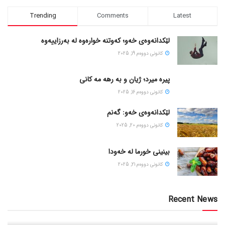
Trending
Comments
Latest
لێکدانەوەی خەو؛ کەوتنە خوارەوە لە بەرزاییەوە
كانونی دووه‌م 19, 2025
پیره میرد؛ ژیان و به رهه مه کانی
كانونی دووه‌م 16, 2025
لێکدانەوەی خەو: گەنم
كانونی دووه‌م 20, 2025
بینینی خورما لە خەودا
كانونی دووه‌م 21, 2025
Recent News