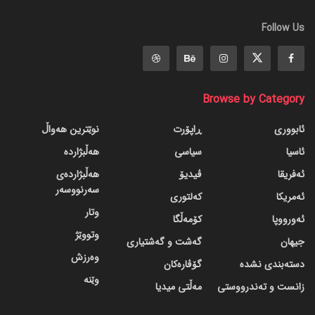
Follow Us
Browse by Category
ئابووری
ڕاپۆرت
نوێترین هەواڵ
ئاسیا
سیاسی
هەڵبژاردە
ئەفریقا
ڤیدیۆ
هەڵبژاردەی
سەرنووسەر
ئەمریکا
کەلتوری
وتار
ئەورووپا
کۆمەڵگا
وتووێژ
جیهان
گه‌شت و گه‌شتیاری
وەرزش
دسته‌بندی نشده
گۆڤاره‌کان
وێنە
زانست و تەندرووستی
مەڵتی میدیا