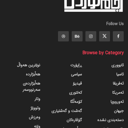
Follow Us
Browse by Category
ئابووری
ڕاپۆرت
نوێترین هەواڵ
ئاسیا
سیاسی
هەڵبژاردە
ئەفریقا
ڤیدیۆ
هەڵبژاردەی
سەرنووسەر
ئەمریکا
کەلتوری
وتار
ئەورووپا
کۆمەڵگا
وتووێژ
جیهان
گه‌شت و گه‌شتیاری
وەرزش
دسته‌بندی نشده
گۆڤاره‌کان
وێنە