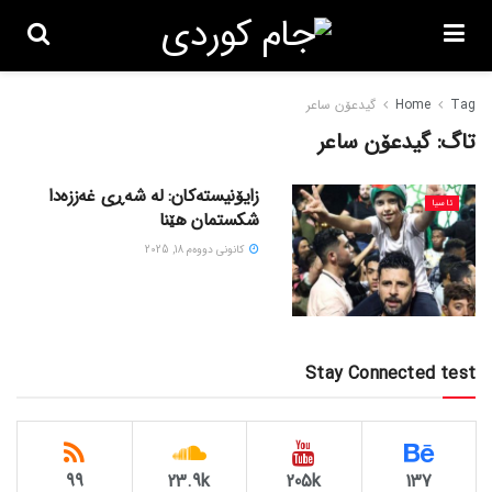
Tag
Home
گیدعۆن ساعر
تاگ:
گیدعۆن ساعر
زایۆنیستەکان: لە شەڕی غەززەدا
ئاسیا
شکستمان هێنا
كانونی دووه‌م 18, 2025
Stay Connected test
99
23.9k
205k
137