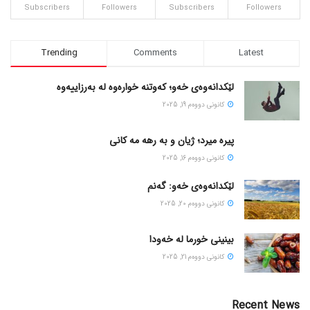
Subscribers
Followers
Subscribers
Followers
Trending
Comments
Latest
لێکدانەوەی خەو؛ کەوتنە خوارەوە لە بەرزاییەوە
كانونی دووه‌م 19, 2025
پیره میرد؛ ژیان و به رهه مه کانی
كانونی دووه‌م 16, 2025
لێکدانەوەی خەو: گەنم
كانونی دووه‌م 20, 2025
بینینی خورما لە خەودا
كانونی دووه‌م 21, 2025
Recent News