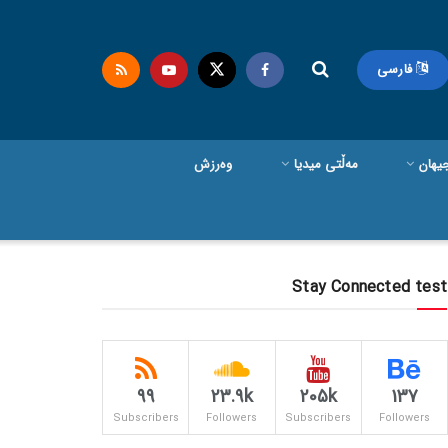
فارسی
یهان
مەڵتی میدیا
وەرزش
Stay Connected test
99
23.9k
205k
137
Subscribers
Followers
Subscribers
Followers