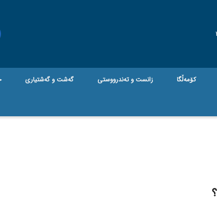
کۆمەڵگا
زانست و تەندرووستی
گه‌شت و گه‌شتیاری
ج
؟