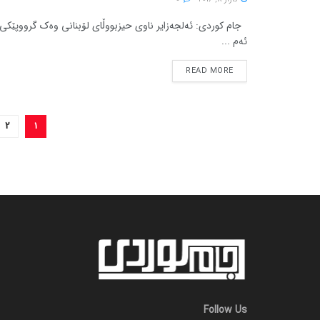
جام کوردی: ئه‌لجه‌زایر ناوی حیزبووڵای لۆبنانی وه‌ک گرووپێکی ت
ئه‌م ...
READ MORE
2
1
Follow Us