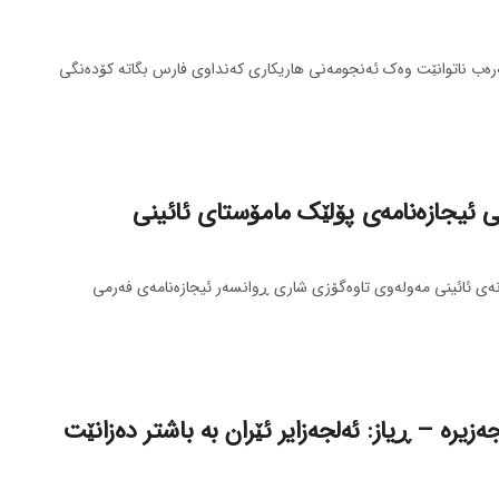
ره‌ب ناتوانێت وه‌ک ئه‌نجومه‌نی هاریکاری که‌نداوی فارس بگاته‌ کۆده‌نگی
می ئیجازه‌نامه‌ی پۆلێک مامۆستای ئائینی
‌ خوێندکارانی قوتابخانه‌ی ئائینی مه‌وله‌وی تاوه‌گۆزی شاری ڕوانسه‌ر ئیجازه‌نامه‌ی فه‌رمی
ه‌زیره‌ – ڕیاز: ئه‌لجه‌زایر ئێران به‌ باشتر ده‌زانێت