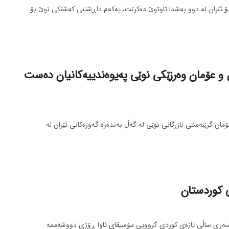
ۆ ئێران له‌ دوو به‌شدا تاوتوێ ده‌کرێت، یه‌که‌م داڕشتنی که‌شێکی نوێ بۆ
ان و عۆمان وه‌رزێکی نوێی په‌یوه‌ندییه‌کانیان ده‌ست
ان گرێبه‌ستی بازرگانی نوێی له‌ گه‌ڵ به‌نده‌ره‌ گه‌وره‌کانی ئێران له‌
ی کوردستان
سه‌ری ساڵی تازه‌ی کوردی گرووپی مۆسیقای ئاوا ڕۆژی دووشه‌ممه‌