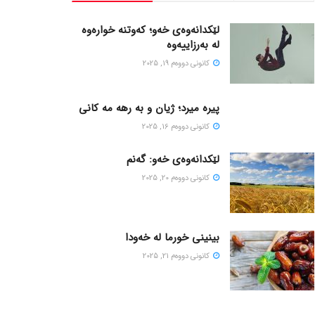
لێکدانەوەی خەو؛ کەوتنە خوارەوە
لە بەرزاییەوە
كانونی دووه‌م 19, 2025
پیره میرد؛ ژیان و به رهه مه کانی
كانونی دووه‌م 16, 2025
لێکدانەوەی خەو: گەنم
كانونی دووه‌م 20, 2025
بینینی خورما لە خەودا
كانونی دووه‌م 21, 2025