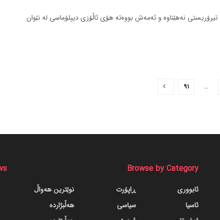
یرۆریستی نه‌هێناوه‌ و ئه‌مه‌ش بووه‌ته‌ هۆی ئاڵۆزی دیپلۆماسی له‌ نێوان
91
…
ws
Browse by Category
ئابووری
ڕاپۆرت
نوێترین هەواڵ
ئاسیا
سیاسی
هەڵبژاردە