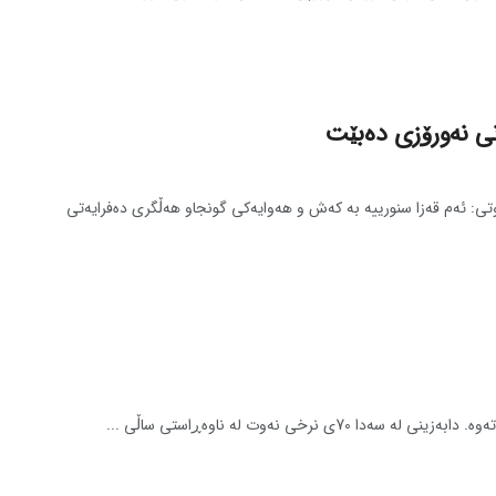
ی نه‌ورۆزی ده‌بێت
 ئه‌م قه‌زا سنورییه‌ به‌ که‌ش و هه‌وایه‌کی گونجاو هه‌ڵگری ده‌فرایه‌تی
 نرخی نه‌وت له‌ ناوه‌ڕاستی ساڵی ...