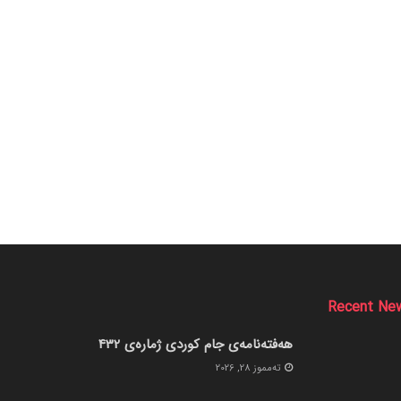
Recent Ne
هەفتەنامەی جام کوردی ژمارەی 432
ته‌مموز 28, 2026