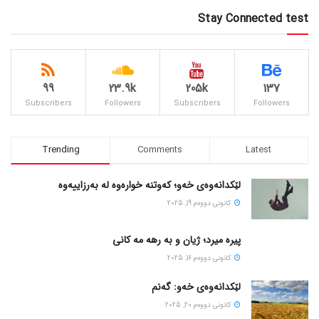
Stay Connected test
99
23.9k
205k
137
Subscribers
Followers
Subscribers
Followers
Trending
Comments
Latest
لێکدانەوەی خەو؛ کەوتنە خوارەوە لە بەرزاییەوە
كانونی دووه‌م 19, 2025
پیره میرد؛ ژیان و به رهه مه کانی
كانونی دووه‌م 16, 2025
لێکدانەوەی خەو: گەنم
كانونی دووه‌م 20, 2025