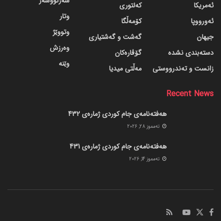
سەرنووسەر
ئەمریکا
کەلتوری
وتار
ئەورووپا
کۆمەڵگا
وتووێژ
جیهان
گه‌شت و گه‌شتیاری
وەرزش
دسته‌بندی نشده
گۆڤاره‌کان
وێنە
زانست و تەندرووستی
مەڵتی میدیا
Recent News
هەفتەنامەی جام کوردی ژمارەی 432
ته‌مموز 28, 2026
هەفتەنامەی جام کوردی ژمارەی 431
ته‌مموز 14, 2026