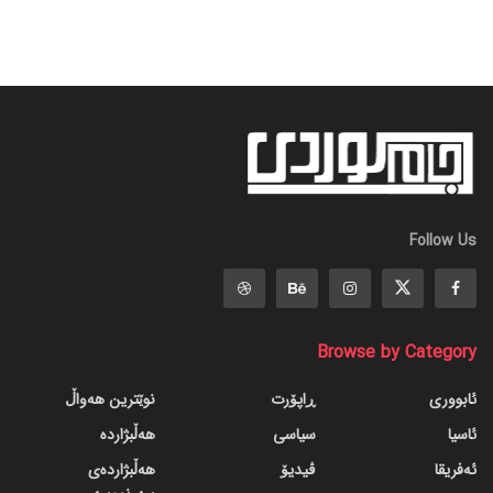
Follow Us
Browse by Category
ئابووری
ڕاپۆرت
نوێترین هەواڵ
ئاسیا
سیاسی
هەڵبژاردە
ئەفریقا
ڤیدیۆ
هەڵبژاردەی