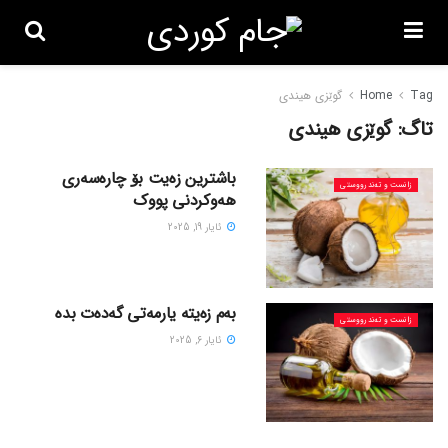
Tag
Home
گوێزی هیندی
تاگ:
گوێزی هیندی
باشترین زەیت بۆ چارەسەری
زانست و تەندرووستی
هەوکردنی پووک
ئایار 19, 2025
بەم زەیتە یارمەتی گەدەت بدە
زانست و تەندرووستی
ئایار 6, 2025