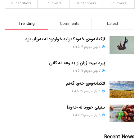
Subscribers
Followers
Subscribers
Followers
Trending
Comments
Latest
لێکدانەوەی خەو؛ کەوتنە خوارەوە لە بەرزاییەوە
كانونی دووه‌م 19, 2025
پیره میرد؛ ژیان و به رهه مه کانی
كانونی دووه‌م 16, 2025
لێکدانەوەی خەو: گەنم
كانونی دووه‌م 20, 2025
بینینی خورما لە خەودا
كانونی دووه‌م 21, 2025
Recent News