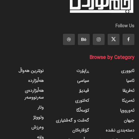
Follow Us
Browse by Category
ئابووری
ڕاپۆرت
نوێترین هەواڵ
ئاسیا
سیاسی
هەڵبژاردە
ئەفریقا
ڤیدیۆ
هەڵبژاردەی
سەرنووسەر
ئەمریکا
کەلتوری
وتار
ئەورووپا
کۆمەڵگا
وتووێژ
جیهان
گه‌شت و گه‌شتیاری
وەرزش
دسته‌بندی نشده
گۆڤاره‌کان
وێنە