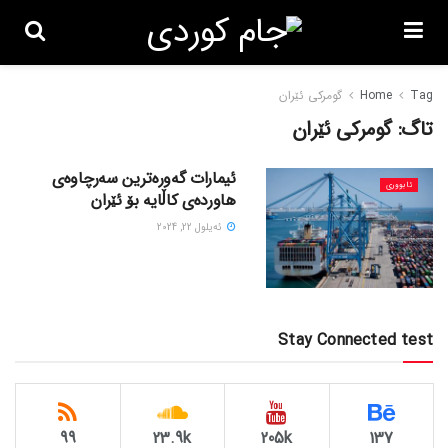
Tag
Home
گومرکی ئێران
تاگ:
گومرکی ئێران
ئیمارات گەورەترین سەرچاوەی
ئابووری
هاوردەی کاڵایە بۆ ئێران
ئه‌یلول 22, 2024
Stay Connected test
99
23.9k
205k
137