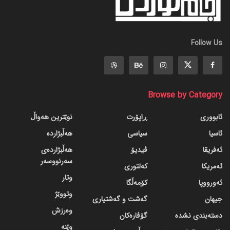
Follow Us
Browse by Category
ئابووری
ڕاپۆرت
نوێترین هەواڵ
ئاسیا
سیاسی
هەڵبژاردە
ئەفریقا
ڤیدیۆ
هەڵبژاردەی
سەرنووسەر
ئەمریکا
کەلتوری
وتار
ئەورووپا
کۆمەڵگا
وتووێژ
جیهان
گه‌شت و گه‌شتیاری
وەرزش
دسته‌بندی نشده
گۆڤاره‌کان
وێنە