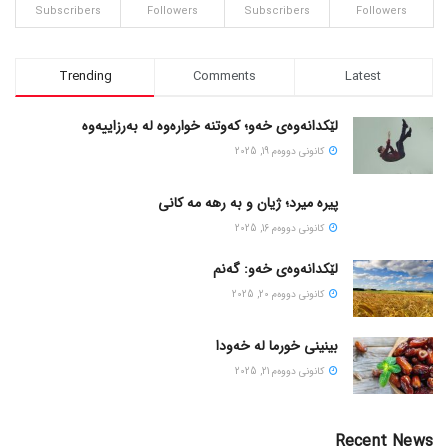
Subscribers
Followers
Subscribers
Followers
Trending
Comments
Latest
لێکدانەوەی خەو؛ کەوتنە خوارەوە لە بەرزاییەوە
كانونی دووه‌م 19, 2025
پیره میرد؛ ژیان و به رهه مه کانی
كانونی دووه‌م 16, 2025
لێکدانەوەی خەو: گەنم
كانونی دووه‌م 20, 2025
بینینی خورما لە خەودا
كانونی دووه‌م 21, 2025
Recent News