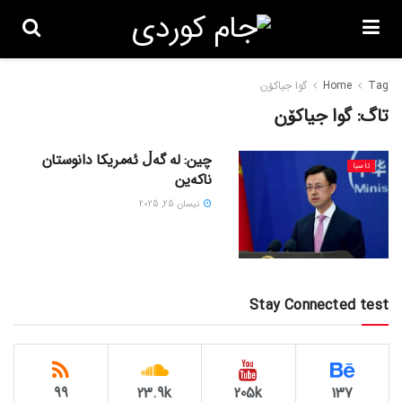
Tag
Home
گوا جیاکۆن
تاگ:
گوا جیاکۆن
چین: لە گەڵ ئەمریکا دانوستان
ئاسیا
ناکەین
نیسان 25, 2025
Stay Connected test
99
23.9k
205k
137