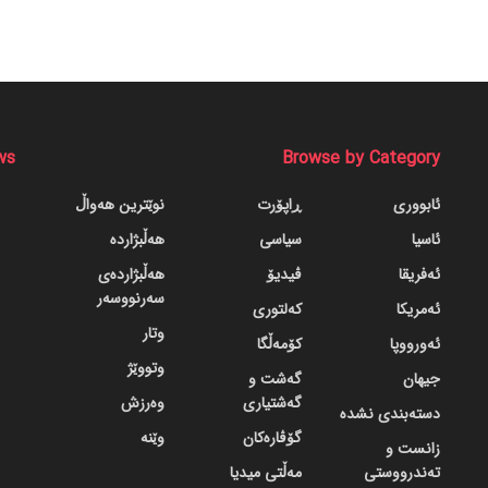
ws
Browse by Category
ئابووری
ڕاپۆرت
نوێترین هەواڵ
ئاسیا
سیاسی
هەڵبژاردە
ئەفریقا
ڤیدیۆ
هەڵبژاردەی
سەرنووسەر
ئەمریکا
کەلتوری
وتار
ئەورووپا
کۆمەڵگا
وتووێژ
جیهان
گه‌شت و
گه‌شتیاری
وەرزش
دسته‌بندی نشده
گۆڤاره‌کان
وێنە
زانست و
تەندرووستی
مەڵتی میدیا