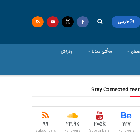
فارسی
یهان
مەڵتی میدیا
وەرزش
Stay Connected test
99
23.9k
205k
137
Subscribers
Followers
Subscribers
Followers