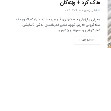
هاک کرد + وێنەکان
تشرینی دووه‌م 8, 2024
0
بە پێی ڕاپۆرتی جام کوردی، گرووپی حەنزەلە ڕایگەیاندووە کە
تەلەفوونی فەریق ئیهود شانی فەرماندەی بەشی ئاسایشی
ئەلیکترۆنی و سەرۆکی پێشووی ...
READ MORE