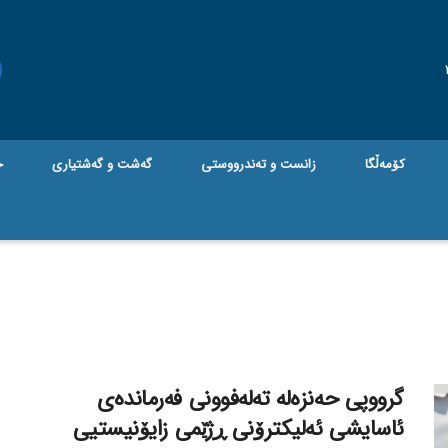
کۆمەڵگا
زانست و تەندرووستی
گه‌شت و گه‌شتیاری
ج
گرووپی حەنزەلە تەلەفوونی فەرماندەی
ئاسایشی ئەلیکترۆنی ڕژێمی زایۆنیستیی