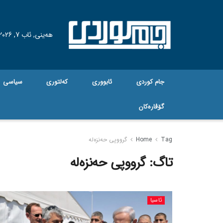
هه‌ینی, ئاب 7, 2026
جام کوردی
ئابووری
کەلتوری
سیاسی
گۆڤاره‌کان
Tag
Home
گرووپی حەنزەلە
تاگ:
گرووپی حەنزەلە
ئاسیا