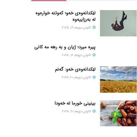
لێکدانەوەی خەو؛ کەوتنە خوارەوە
لە بەرزاییەوە
كانونی دووه‌م 19, 2025
پیره میرد؛ ژیان و به رهه مه کانی
كانونی دووه‌م 16, 2025
لێکدانەوەی خەو: گەنم
كانونی دووه‌م 20, 2025
بینینی خورما لە خەودا
كانونی دووه‌م 21, 2025