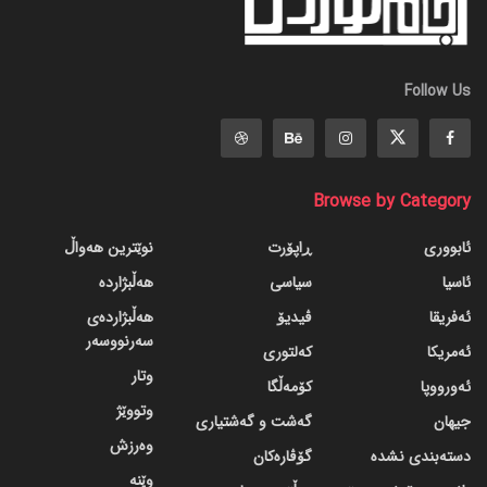
Follow Us
Browse by Category
ئابووری
ڕاپۆرت
نوێترین هەواڵ
ئاسیا
سیاسی
هەڵبژاردە
ئەفریقا
ڤیدیۆ
هەڵبژاردەی
سەرنووسەر
ئەمریکا
کەلتوری
وتار
ئەورووپا
کۆمەڵگا
وتووێژ
جیهان
گه‌شت و گه‌شتیاری
وەرزش
دسته‌بندی نشده
گۆڤاره‌کان
وێنە