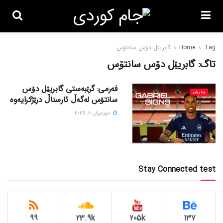
Tag
Home
گابریێل دۆس سانتۆس
تاگ:
گابریێل دۆس سانتۆس
فەرمی: گرێبەستی گابریێل دۆس
وەرزش
سانتۆس لەگەڵ ئارسناڵ درێژکرایەوە
حوزه‌یران 6, 2025
Stay Connected test
99
23.9k
205k
137