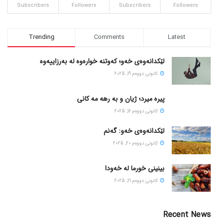
Subscribers
Followers
Subscribers
Followers
Trending
Comments
Latest
لێکدانەوەی خەو؛ کەوتنە خوارەوە لە بەرزاییەوە
كانونی دووه‌م 19, 2025
پیره میرد؛ ژیان و به رهه مه کانی
كانونی دووه‌م 16, 2025
لێکدانەوەی خەو: گەنم
كانونی دووه‌م 20, 2025
بینینی خورما لە خەودا
كانونی دووه‌م 21, 2025
Recent News