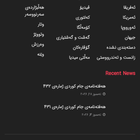
ئەفریقا
ڤیدیۆ
هەڵبژاردەی
سەرنووسەر
ئەمریکا
کەلتوری
وتار
ئەورووپا
کۆمەڵگا
وتووێژ
جیهان
گه‌شت و گه‌شتیاری
وەرزش
دسته‌بندی نشده
گۆڤاره‌کان
وێنە
زانست و تەندرووستی
مەڵتی میدیا
Recent News
هەفتەنامەی جام کوردی ژمارەی 432
ته‌مموز 28, 2026
هەفتەنامەی جام کوردی ژمارەی 431
ته‌مموز 14, 2026