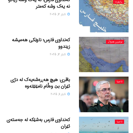
ڕاپۆرت
نە یەک وشە کەمتر
ئایار 12, 2025
کەنداوی فارس؛ ناوێکی هەمیشە
نوێترین هەواڵ
زیندوو
ئایار 12, 2025
باقری: هیچ هەڕەشەیەک لە دژی
ئاسیا
ئێران بێ وەڵام نامێنێتەوە
ئایار 11, 2025
کەنداوی فارس بەشێکە لە جەستەی
ئاسیا
ئێران