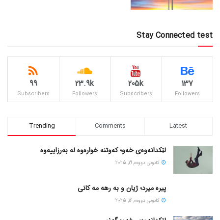
Stay Connected test
99
23.9k
205k
137
Subscribers
Followers
Subscribers
Followers
Trending
Comments
Latest
لێکدانەوەی خەو؛ کەوتنە خوارەوە لە بەرزاییەوە
كانونی دووه‌م 19, 2025
پیره میرد؛ ژیان و به رهه مه کانی
كانونی دووه‌م 16, 2025