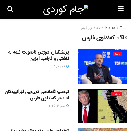
Tag
Home
کەنداوی فارس
تاگ:
کەنداوی فارس
پزیشکیان: دوژمن نایەوێت ئێمە لە
ئاسیا
ئاشتی و ئارامیدا بژین
ئایار 18, 2025
ترەمپ ئامانجی توڕەیی ئێرانییەکان
ڕاپۆرت
لە سەر کەنداوی فارس
ئایار 12, 2025
کەنداوی فارس؛ نە یەک وشە زیاتر،