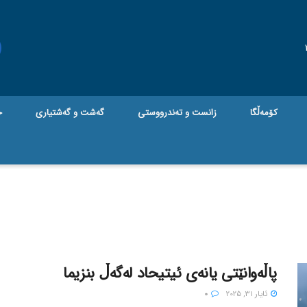
کۆمەڵگا
زانست و تەندرووستی
گه‌شت و گه‌شتیاری
ج
پاڵەوانێتی یانەی ئیتیحاد لەگەڵ بنزیما
ئایار 31, 2025
0