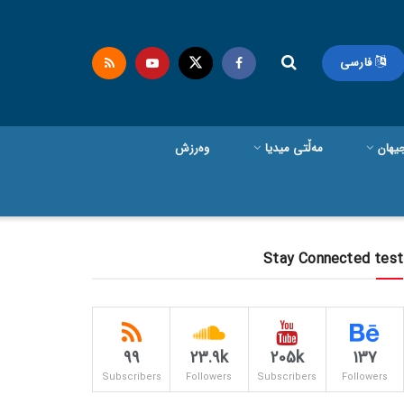
فارسی
یهان
مەڵتی میدیا
وەرزش
Stay Connected test
99
23.9k
205k
137
Subscribers
Followers
Subscribers
Followers