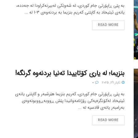
بە پێی ڕاپۆرتی جام کوردی، لە شەوێکی لەبیرنەکراودا لە جەددە،
یانەی ئیتیحاد بە کاپتنی کەریم بنزیما بە بردنەوەی 3-1 لە ...
READ MORE
بنزیما؛ لە یاری کۆتاییدا تەنیا بردنەوە گرنگە!
ئایار 29, 2025
0
بە پێی ڕاپۆرتی جام کوردی، کەریم بنزیما هێرشبەر و کاپتنی یانەی
ئیتیحاد لەکۆنگرەیەکی رۆژنامەوانیدا پێش ڕووبەڕووبونەوەی
بەرامبەر یانەی قادسیە لە ...
READ MORE