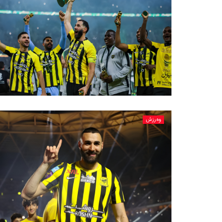
وەرزش