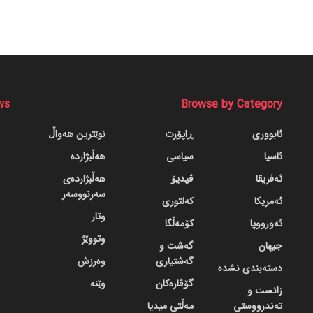
ws
Browse by Category
ئابووری
ڕاپۆرت
نوێترین هەواڵ
ئاسیا
سیاسی
هەڵبژاردە
ئەفریقا
ڤیدیۆ
هەڵبژاردەی
سەرنووسەر
ئەمریکا
کەلتوری
وتار
ئەورووپا
کۆمەڵگا
وتووێژ
جیهان
گه‌شت و
گه‌شتیاری
وەرزش
دسته‌بندی نشده
گۆڤاره‌کان
وێنە
زانست و
تەندرووستی
مەڵتی میدیا