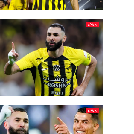
وەرزش
وەرزش