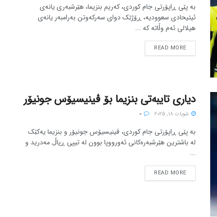
بە پێی ڕاپۆرتی جام کوردی، کەریم بنزیما، هێرشبەری یانەی
ئیتیحادی سعوودیە، ڕۆژێک دوای سەرکەوتن بەرامبەر یانەی
هیلالی ئەم وڵاتە کە ...
READ MORE
دیاری تایبەتی بنزیما بۆ ڤینیسیۆس جونیۆر
شوبات 18, 2025
0
بە پێی ڕاپۆرتی جام کوردی، ڤینیسیۆس جونیۆر و بنزیما یەکێک
لە باشترین هێرشبەرەکانی ئەورووپا بوون لە تیپی ڕیاڵ مەدرید و
...
READ MORE