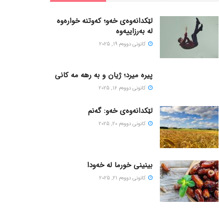
لێکدانەوەی خەو؛ کەوتنە خوارەوە
لە بەرزاییەوە
كانونی دووه‌م 19, 2025
پیره میرد؛ ژیان و به رهه مه کانی
كانونی دووه‌م 16, 2025
لێکدانەوەی خەو: گەنم
كانونی دووه‌م 20, 2025
بینینی خورما لە خەودا
كانونی دووه‌م 21, 2025