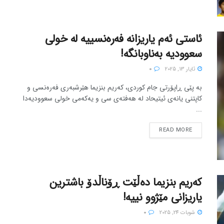
ئاستی ئەم یاریزانه فەرەنسییه له خولی
سعوودیه بەناوبانگه!
ئایار 13, 2025
0
بە پێی ڕاپۆرتی جام کوردی، کەریم بنزیما هێرشبەری فەرەنسی و
کاپتنی یانەی ئیتیحاد لە هەفتەی سی و یەکەمی خولی سعوودیەدا
...
READ MORE
کەریم بنزیما دەڵێت ڕۆناڵدۆ باشترین
یاریزانی مێژوو نییە!
شوبات 24, 2025
0