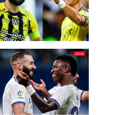
وەرزش