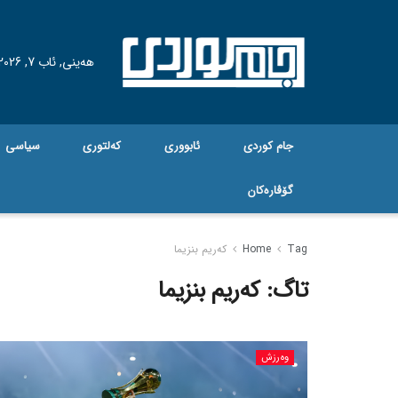
هه‌ینی, ئاب 7, 2026
جام کوردی
ئابووری
کەلتوری
سیاسی
گۆڤاره‌کان
Tag
Home
کەریم بنزیما
تاگ:
کەریم بنزیما
وەرزش