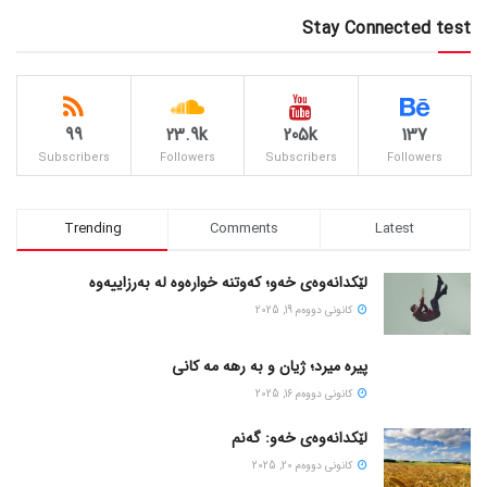
Stay Connected test
99
23.9k
205k
137
Subscribers
Followers
Subscribers
Followers
Trending
Comments
Latest
لێکدانەوەی خەو؛ کەوتنە خوارەوە لە بەرزاییەوە
كانونی دووه‌م 19, 2025
پیره میرد؛ ژیان و به رهه مه کانی
كانونی دووه‌م 16, 2025
لێکدانەوەی خەو: گەنم
كانونی دووه‌م 20, 2025