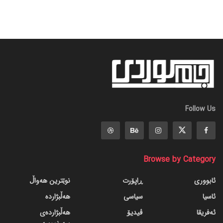
Follow Us
Browse by Category
ئابووری
ڕاپۆرت
نوێترین هەواڵ
ئاسیا
سیاسی
هەڵبژاردە
ئەفریقا
ڤیدیۆ
هەڵبژاردەی