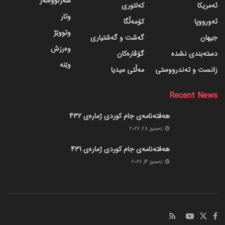
سەرنووسەر
ئەمریکا
کەلتوری
وتار
ئەورووپا
کۆمەڵگا
وتووێژ
جیهان
گه‌شت و گه‌شتیاری
وەرزش
دسته‌بندی نشده
گۆڤاره‌کان
وێنە
زانست و تەندرووستی
مەڵتی میدیا
Recent News
هەفتەنامەی جام کوردی ژمارەی 432
ته‌مموز 28, 2026
هەفتەنامەی جام کوردی ژمارەی 431
ته‌مموز 14, 2026