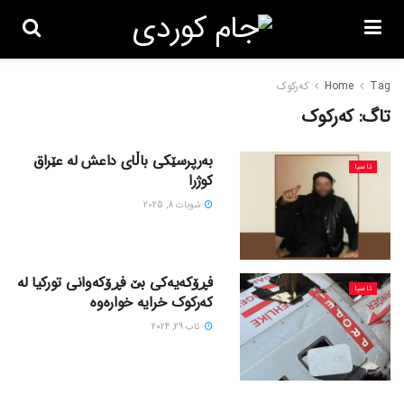
Tag
Home
کەرکوک
تاگ:
کەرکوک
بەرپرسێکی باڵای داعش لە عێراق
ئاسیا
کوژرا
شوبات 8, 2025
فڕۆکەیەکی بێ فڕۆکەوانی تورکیا لە
ئاسیا
کەرکوک خرایە خوارەوە
ئاب 29, 2024