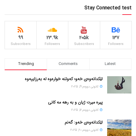
Stay Connected test
99
23.9k
205k
137
Subscribers
Followers
Subscribers
Followers
Trending
Comments
Latest
لێکدانەوەی خەو؛ کەوتنە خوارەوە لە بەرزاییەوە
كانونی دووه‌م 19, 2025
پیره میرد؛ ژیان و به رهه مه کانی
كانونی دووه‌م 16, 2025
لێکدانەوەی خەو: گەنم
كانونی دووه‌م 20, 2025