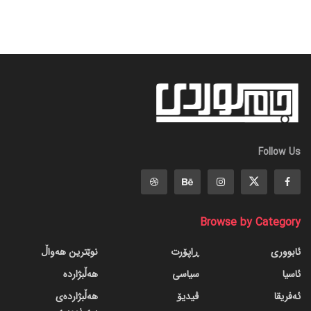
Follow Us
Browse by Category
ئابووری
ڕاپۆرت
نوێترین هەواڵ
ئاسیا
سیاسی
هەڵبژاردە
ئەفریقا
ڤیدیۆ
هەڵبژاردەی