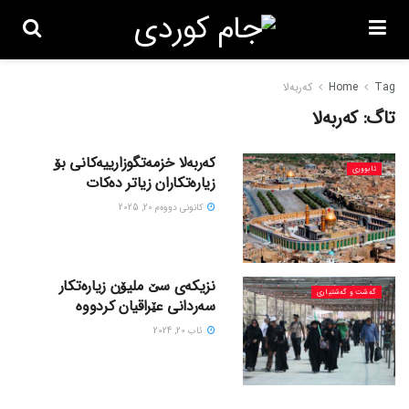
Tag
Home
کەربەلا
تاگ:
کەربەلا
کەربەلا خزمەتگوزارییەکانی بۆ
ئابووری
زیارەتکاران زیاتر دەکات
كانونی دووه‌م 20, 2025
نزیکەی سێ ملیۆن زیارەتکار
گه‌شت و گه‌شتیاری
سەردانی عێراقیان کردووە
ئاب 20, 2024