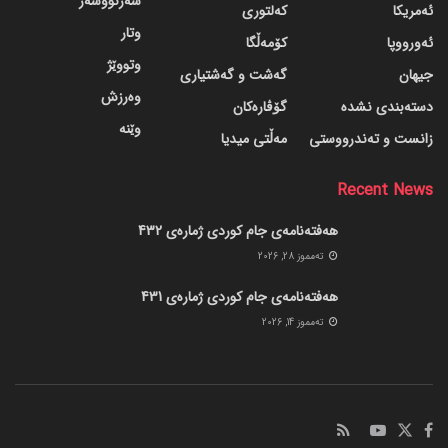
سەرنووسەر
ئەمریکا
کەلتوری
وتار
ئەورووپا
کۆمەڵگا
وتووێژ
جیهان
گه‌شت و گه‌شتیاری
وەرزش
دسته‌بندی نشده
گۆڤاره‌کان
وێنە
زانست و تەندرووستی
مەڵتی میدیا
Recent News
هەفتەنامەی جام کوردی ژمارەی 432
ته‌مموز 28, 2026
هەفتەنامەی جام کوردی ژمارەی 431
ته‌مموز 14, 2026