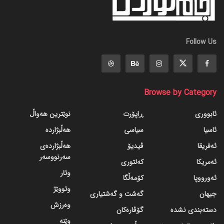
Follow Us
Browse by Category
ئابووری
ڕاپۆرت
نوێترین هەواڵ
ئاسیا
سیاسی
هەڵبژاردە
ئەفریقا
ڤیدیۆ
هەڵبژاردەی
سەرنووسەر
ئەمریکا
کەلتوری
وتار
ئەورووپا
کۆمەڵگا
وتووێژ
جیهان
گه‌شت و گه‌شتیاری
وەرزش
دسته‌بندی نشده
گۆڤاره‌کان
وێنە