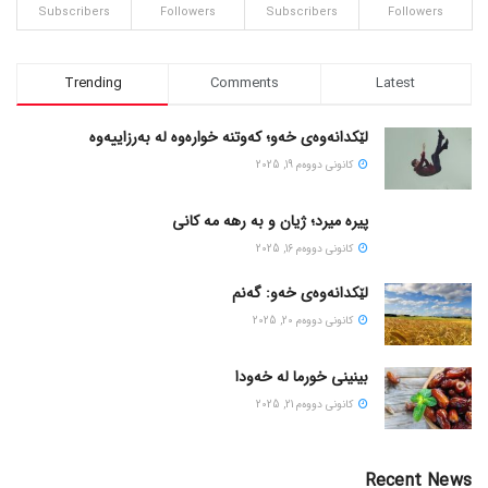
Subscribers
Followers
Subscribers
Followers
Trending
Comments
Latest
لێکدانەوەی خەو؛ کەوتنە خوارەوە لە بەرزاییەوە
كانونی دووه‌م 19, 2025
پیره میرد؛ ژیان و به رهه مه کانی
كانونی دووه‌م 16, 2025
لێکدانەوەی خەو: گەنم
كانونی دووه‌م 20, 2025
بینینی خورما لە خەودا
كانونی دووه‌م 21, 2025
Recent News