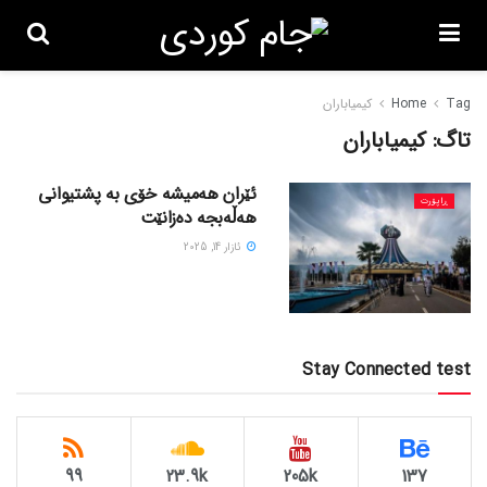
Tag
Home
کیمیاباران
تاگ:
کیمیاباران
ئێران هەمیشە خۆی بە پشتیوانی
ڕاپۆرت
هەڵەبجە دەزانێت
ئازار 14, 2025
Stay Connected test
99
23.9k
205k
137