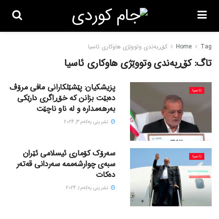
Tag
Home
کۆڕبەندی وتووێژی هاوکاری ئاسیا
تاگ:
کۆڕبەندی وتووێژی هاوکاری ئاسیا
پزیشکیان: پێشێلکارانی مافی مرۆڤ
ئاسیا
دەبێت بزانن کە خۆڕاگری دارێکی
بەرهەمدارە و لە ناو ناچێت
تشرینی یه‌كه‌م 3, 2024
سەرۆک کۆماری ئیسلامی ئێران
ئاسیا
سبەی چوارشەممە سەردانی قەتەر
دەکات
تشرینی یه‌كه‌م 1, 2024