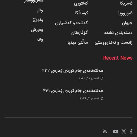
سەرنووسەر
ئەمریکا
کەلتوری
وتار
ئەورووپا
کۆمەڵگا
وتووێژ
جیهان
گه‌شت و گه‌شتیاری
وەرزش
دسته‌بندی نشده
گۆڤاره‌کان
وێنە
زانست و تەندرووستی
مەڵتی میدیا
Recent News
هەفتەنامەی جام کوردی ژمارەی 432
ته‌مموز 28, 2026
هەفتەنامەی جام کوردی ژمارەی 431
ته‌مموز 14, 2026