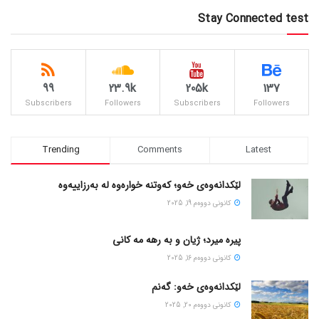
Stay Connected test
99
23.9k
205k
137
Subscribers
Followers
Subscribers
Followers
Trending
Comments
Latest
لێکدانەوەی خەو؛ کەوتنە خوارەوە لە بەرزاییەوە
كانونی دووه‌م 19, 2025
پیره میرد؛ ژیان و به رهه مه کانی
كانونی دووه‌م 16, 2025
لێکدانەوەی خەو: گەنم
كانونی دووه‌م 20, 2025