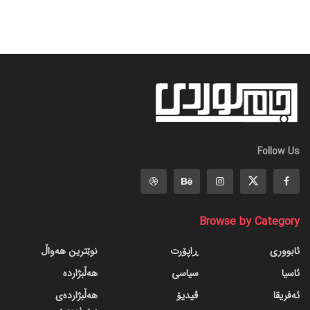
Follow Us
Browse by Category
ئابووری
ڕاپۆرت
نوێترین هەواڵ
ئاسیا
سیاسی
هەڵبژاردە
ئەفریقا
ڤیدیۆ
هەڵبژاردەی