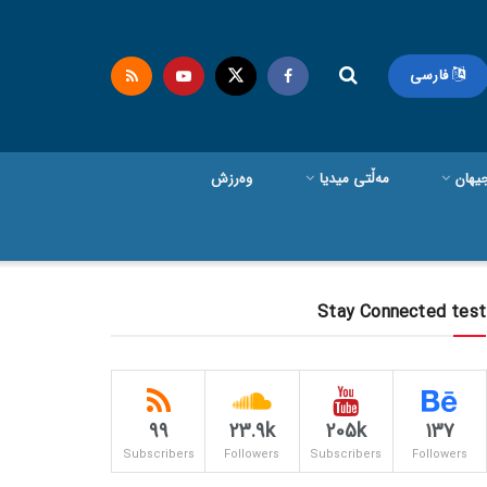
فارسی
یهان
مەڵتی میدیا
وەرزش
Stay Connected test
99
23.9k
205k
137
Subscribers
Followers
Subscribers
Followers