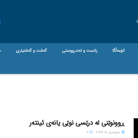
کۆمەڵگا
زانست و تەندرووستی
گه‌شت و گه‌شتیاری
ج
ڕوونوێنی لە درێسی نوێی یانەی ئینتەر
حوزه‌یران 5, 2025
0