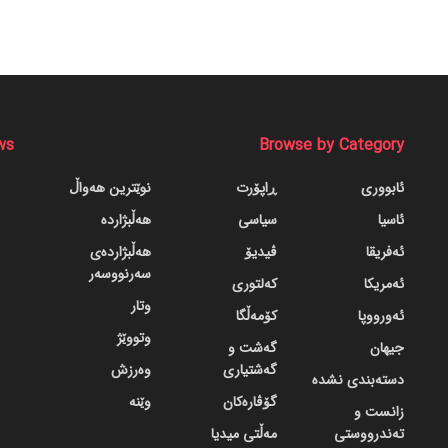
ws
Browse by Category
ئابووری
ڕاپۆرت
نوێترین هەواڵ
ئاسیا
سیاسی
هەڵبژاردە
ئەفریقا
ڤیدیۆ
هەڵبژاردەی
سەرنووسەر
ئەمریکا
کەلتوری
وتار
ئەورووپا
کۆمەڵگا
وتووێژ
جیهان
گه‌شت و
گه‌شتیاری
وەرزش
دسته‌بندی نشده
گۆڤاره‌کان
وێنە
زانست و
تەندرووستی
مەڵتی میدیا