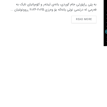
بە پێی ڕاپۆرتی جام کوردی، یانەی ئینتەر و کۆمپانیای نایک بە
فەرمی لە درێسی نوێی یانەکە بۆ وەرزی 2025-2026 ڕوونوێنیان ...
READ MORE