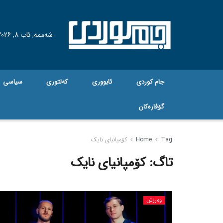
شەممە, ئاب 8, 2026
جام کوردی
ئابووری
کەلتوری
سیاسی
گۆڤاره‌کان
Tag
Home
کۆمپانیای نایک
تاگ:
کۆمپانیای نایک
وەرزش