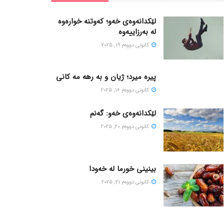
لێکدانەوەی خەو؛ کەوتنە خوارەوە
لە بەرزاییەوە
كانونی دووه‌م 19, 2025
پیره میرد؛ ژیان و به رهه مه کانی
كانونی دووه‌م 16, 2025
لێکدانەوەی خەو: گەنم
كانونی دووه‌م 20, 2025
بینینی خورما لە خەودا
كانونی دووه‌م 21, 2025