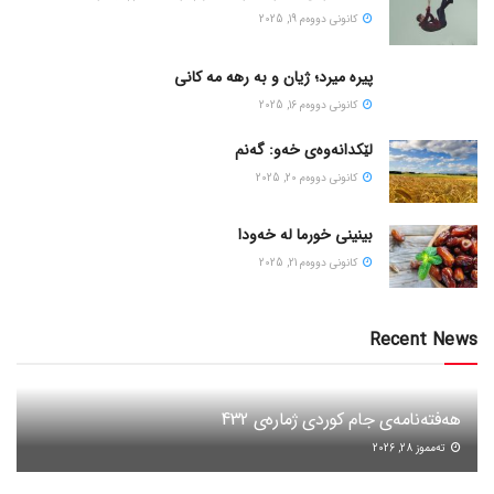
كانونی دووه‌م 19, 2025
پیره میرد؛ ژیان و به رهه مه کانی
كانونی دووه‌م 16, 2025
لێکدانەوەی خەو: گەنم
كانونی دووه‌م 20, 2025
بینینی خورما لە خەودا
كانونی دووه‌م 21, 2025
Recent News
هەفتەنامەی جام کوردی ژمارەی 432
ته‌مموز 28, 2026