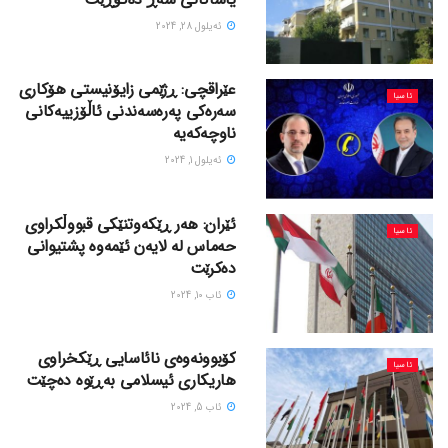
ئه‌یلول 28, 2024
عێراقچی: ڕژێمی زایۆنیستی هۆکاری
ئاسیا
سەرەکی پەرەسەندنی ئاڵۆزییەکانی
ناوچەکەیە
ئه‌یلول 1, 2024
ئێران: هەر ڕێکەوتنێکی قبووڵکراوی
ئاسیا
حەماس لە لایەن ئێمەوە پشتیوانی
دەکرێت
ئاب 10, 2024
کۆبوونەوەی نائاسایی ڕێکخراوی
ئاسیا
هاریکاری ئیسلامی بەڕێوە دەچێت
ئاب 5, 2024