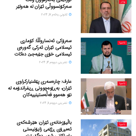
وتار
سەرکۆنسووڵی ئێران لە هەولێر
كانونی یه‌كه‌م 17, 2024
سەرۆکی ئەنساروڵڵا: کۆماری
ئاسیا
ئیسلامی ئێران ئەرکی گەورەی
ئیسلامی خۆی جێبەجێ دەکات
تشرینی دووه‌م 14, 2024
عارف: چارەسەری پێشنیارکراوی
ئاسیا
ئێران، بەڕێوەچوونی ڕیفراندۆمە لە
نێو هەموو فەڵەستینییەکان
تشرینی دووه‌م 11, 2024
باڵیۆزخانەی ئێران: هێرشەکەی
ئاسیا
ئەمڕۆی ڕژێمی زایۆنیستی
یاساکانی شەڕ دەگۆڕێت