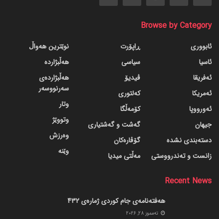
Browse by Category
ئابووری
ڕاپۆرت
نوێترین هەواڵ
ئاسیا
سیاسی
هەڵبژاردە
ئەفریقا
ڤیدیۆ
هەڵبژاردەی
سەرنووسەر
ئەمریکا
کەلتوری
وتار
ئەورووپا
کۆمەڵگا
وتووێژ
جیهان
گه‌شت و گه‌شتیاری
وەرزش
دسته‌بندی نشده
گۆڤاره‌کان
وێنە
زانست و تەندرووستی
مەڵتی میدیا
Recent News
هەفتەنامەی جام کوردی ژمارەی 432
ته‌مموز 28, 2026