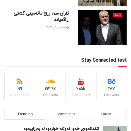
ئێران سێ ڕۆژ ماتەمینی گشتی
ئاسیا
ڕاگەیاند
ته‌مموز 31, 2024
Stay Connected test
99
23.9k
205k
137
Subscribers
Followers
Subscribers
Followers
Trending
Comments
Latest
لێکدانەوەی خەو؛ کەوتنە خوارەوە لە بەرزاییەوە