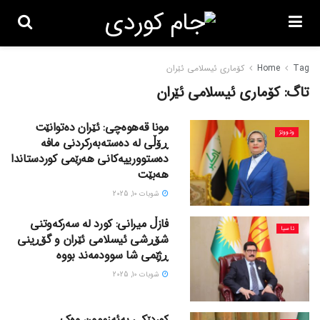
Tag
Home
کۆماری ئیسلامی ئێران
تاگ:
کۆماری ئیسلامی ئێران
مونا قەهوەچی: ئێران دەتوانێت
وتووێژ
ڕۆڵی لە دەستەبەرکردنی مافە
دەستوورییەکانی هەرێمی کوردستاندا
هەبێت
شوبات 10, 2025
فازڵ میرانی: کورد لە سەرکەوتنی
ئاسیا
شۆڕشی ئیسلامی ئێران و گۆڕینی
ڕژێمی شا سوودمەند بووە
شوبات 10, 2025
کوردێکی بەئەزموون وەک