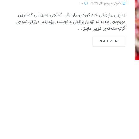
كانونی دووه‌م 14, 2025
0
بە پێی ڕاپۆرتی جام کوردی، یاریزانی گەنجی بەریتانی کەمترین
مووچەی هەیە لە نێو یاریزانانی مانچستەر یۆنایتد. درێژکردنەوەی
گرێبەستەکەی کۆبی ماینۆ ...
READ MORE