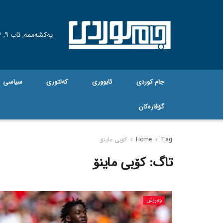
یەکشەممە, ئاب 9, 2026
جام کوردی
ئابووری
کەلتوری
سیاسی
گۆڤاره‌کان
Tag
Home
کۆبی ماینۆ
تاگ:
کۆبی ماینۆ
وەرزش