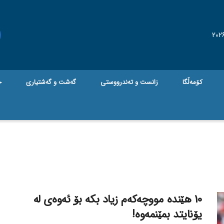
کۆمەڵگا
زانست و تەندرووستی
گه‌شت و گه‌شتیاری
ج
10 هێندە مووچەکەم زیاد بکە بۆ ئەوەی لە
یۆنایتد بمێنمەوە!