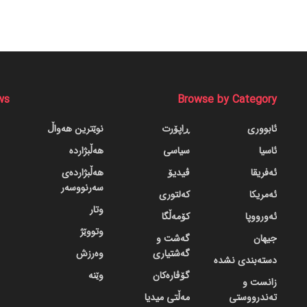
ws
Browse by Category
ئابووری
ڕاپۆرت
نوێترین هەواڵ
ئاسیا
سیاسی
هەڵبژاردە
ئەفریقا
ڤیدیۆ
هەڵبژاردەی
سەرنووسەر
ئەمریکا
کەلتوری
وتار
ئەورووپا
کۆمەڵگا
وتووێژ
جیهان
گه‌شت و
گه‌شتیاری
وەرزش
دسته‌بندی نشده
گۆڤاره‌کان
وێنە
زانست و
تەندرووستی
مەڵتی میدیا