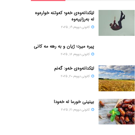
لێکدانەوەی خەو؛ کەوتنە خوارەوە
لە بەرزاییەوە
كانونی دووه‌م 19, 2025
پیره میرد؛ ژیان و به رهه مه کانی
كانونی دووه‌م 16, 2025
لێکدانەوەی خەو: گەنم
كانونی دووه‌م 20, 2025
بینینی خورما لە خەودا
كانونی دووه‌م 21, 2025