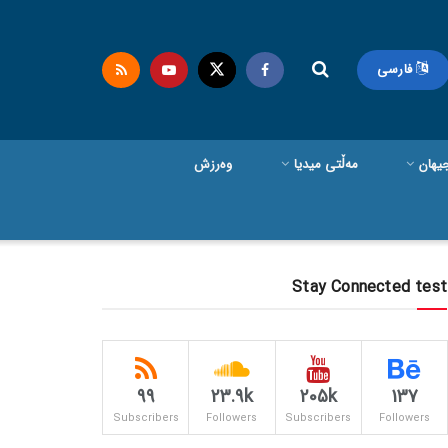
فارسی
یهان
مەڵتی میدیا
وەرزش
Stay Connected test
99
23.9k
205k
137
Subscribers
Followers
Subscribers
Followers