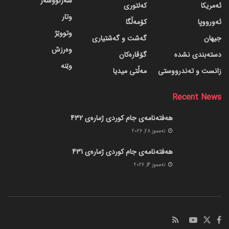
سەرنووسەر
ئەمریکا
کەلتوری
وتار
ئەورووپا
کۆمەڵگا
وتووێژ
جیهان
گه‌شت و گه‌شتیاری
وەرزش
دسته‌بندی نشده
گۆڤاره‌کان
وێنە
زانست و تەندرووستی
مەڵتی میدیا
Recent News
هەفتەنامەی جام کوردی ژمارەی 432
ته‌مموز 28, 2026
هەفتەنامەی جام کوردی ژمارەی 431
ته‌مموز 14, 2026