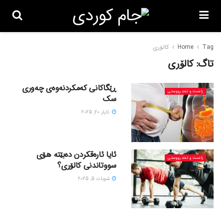
Tag
Home
کالۆری
تاگ:
کالۆری
ڕێگاکانی کەمکردنەوەی چەوری
زانست و تەندرووستی
سک
ئایار 20, 2025
ئایا ئارەقکردن دەبێتە هۆی
زانست و تەندرووستی
سووتاندنی کالۆری؟
شوبات 5, 2025