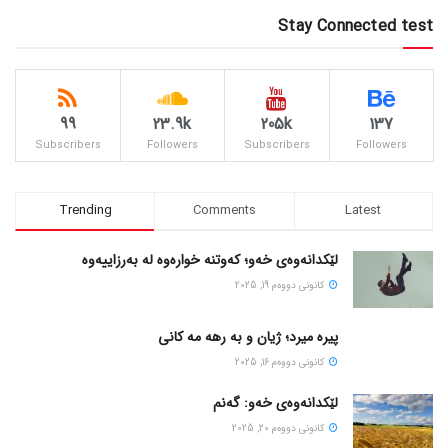
Stay Connected test
99
23.9k
205k
137
Subscribers
Followers
Subscribers
Followers
Trending
Comments
Latest
لێکدانەوەی خەو؛ کەوتنە خوارەوە لە بەرزاییەوە
كانونی دووه‌م 19, 2025
پیره میرد؛ ژیان و به رهه مه کانی
كانونی دووه‌م 16, 2025
لێکدانەوەی خەو: گەنم
كانونی دووه‌م 20, 2025