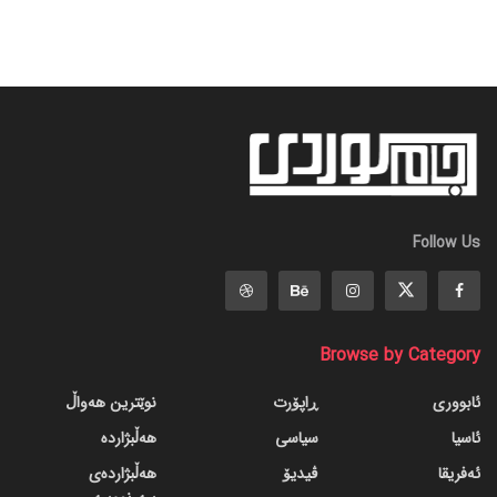
Follow Us
Browse by Category
ئابووری
ڕاپۆرت
نوێترین هەواڵ
ئاسیا
سیاسی
هەڵبژاردە
ئەفریقا
ڤیدیۆ
هەڵبژاردەی