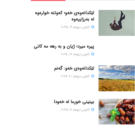
لێکدانەوەی خەو؛ کەوتنە خوارەوە
لە بەرزاییەوە
كانونی دووه‌م 19, 2025
پیره میرد؛ ژیان و به رهه مه کانی
كانونی دووه‌م 16, 2025
لێکدانەوەی خەو: گەنم
كانونی دووه‌م 20, 2025
بینینی خورما لە خەودا
كانونی دووه‌م 21, 2025