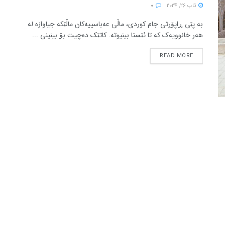
ئاب 26, 2024
0
بە پێی ڕاپۆرتی جام کوردی، ماڵی عەباسییەکان ماڵێکە جیاوازە لە
هەر خانوویەک کە تا ئێستا بینیوتە. کاتێک دەچیت بۆ بینینی ...
READ MORE