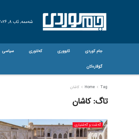
شەممە, ئاب 8, 2026
جام کوردی
ئابووری
کەلتوری
سیاسی
گۆڤاره‌کان
Tag
Home
کاشان
تاگ:
کاشان
گه‌شت و گه‌شتیاری