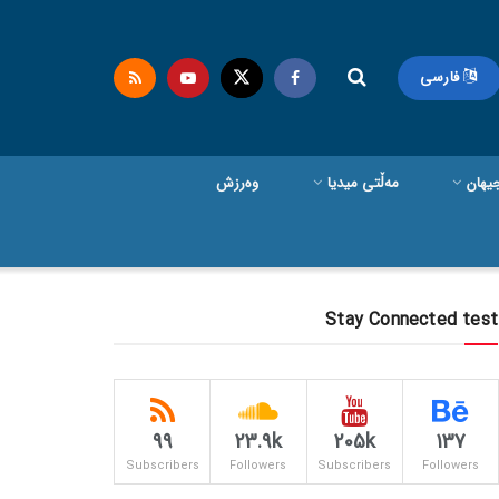
فارسی
یهان
مەڵتی میدیا
وەرزش
Stay Connected test
99
23.9k
205k
137
Subscribers
Followers
Subscribers
Followers