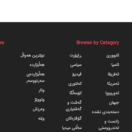
ws
Browse by Category
ئابووری
ڕاپۆرت
نوێترین هەواڵ
ئاسیا
سیاسی
هەڵبژاردە
ئەفریقا
ڤیدیۆ
هەڵبژاردەی
سەرنووسەر
ئەمریکا
کەلتوری
وتار
ئەورووپا
کۆمەڵگا
وتووێژ
جیهان
گه‌شت و
گه‌شتیاری
وەرزش
دسته‌بندی نشده
گۆڤاره‌کان
وێنە
زانست و
تەندرووستی
مەڵتی میدیا