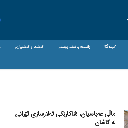
کۆمەڵگا
زانست و تەندرووستی
گه‌شت و گه‌شتیاری
ج
ماڵی عەباسیان، شاکارێکی تەلارسازی ئێرانی
لە کاشان