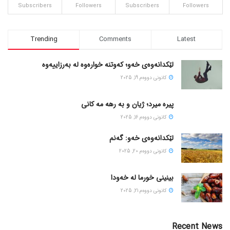
Subscribers
Followers
Subscribers
Followers
Trending
Comments
Latest
لێکدانەوەی خەو؛ کەوتنە خوارەوە لە بەرزاییەوە
كانونی دووه‌م 19, 2025
پیره میرد؛ ژیان و به رهه مه کانی
كانونی دووه‌م 16, 2025
لێکدانەوەی خەو: گەنم
كانونی دووه‌م 20, 2025
بینینی خورما لە خەودا
كانونی دووه‌م 21, 2025
Recent News