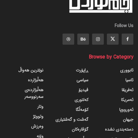
Follow Us
Browse by Category
ئابووری
ڕاپۆرت
نوێترین هەواڵ
ئاسیا
سیاسی
هەڵبژاردە
ئەفریقا
ڤیدیۆ
هەڵبژاردەی
سەرنووسەر
ئەمریکا
کەلتوری
وتار
ئەورووپا
کۆمەڵگا
وتووێژ
جیهان
گه‌شت و گه‌شتیاری
وەرزش
دسته‌بندی نشده
گۆڤاره‌کان
وێنە