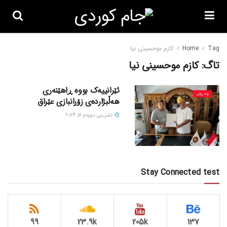
Tag
Home
کازم موحسینی نیا
تاگ:
کازم موحسینی نیا
ئێرانییەک بووە ڕاهێنەری
وەرزش
هەڵبژاردەی زۆرانبازی عێراق
تشرینی دووه‌م 16, 2024
Stay Connected test
99
23.9k
205k
137