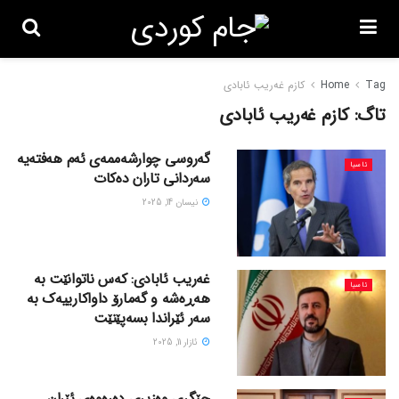
Tag
Home
کازم غەریب ئابادی
تاگ:
کازم غەریب ئابادی
گەروسی چوارشەممەی ئەم هەفتەیە
ئاسیا
سەردانی تاران دەکات
نیسان 14, 2025
غەریب ئابادی: کەس ناتوانێت بە
ئاسیا
هەڕەشە و گەمارۆ داواکارییەک بە
سەر ئێراندا بسەپێنێت
ئازار 11, 2025
جێگری وەزیری دەرەوەی ئێران