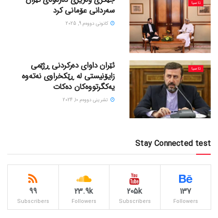
ئاسیا
سەردانی عۆمانی کرد
كانونی دووه‌م 9, 2025
ئێران داوای دەرکردنی ڕژێمی
ئاسیا
زایۆنیستی لە ڕێکخراوی نەتەوە
یەکگرتووەکان دەکات
تشرینی دووه‌م 10, 2024
Stay Connected test
99
23.9k
205k
137
Subscribers
Followers
Subscribers
Followers