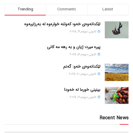
Trending
Comments
Latest
لێکدانەوەی خەو؛ کەوتنە خوارەوە لە بەرزاییەوە
كانونی دووه‌م 19, 2025
پیره میرد؛ ژیان و به رهه مه کانی
كانونی دووه‌م 16, 2025
لێکدانەوەی خەو: گەنم
كانونی دووه‌م 20, 2025
بینینی خورما لە خەودا
كانونی دووه‌م 21, 2025
Recent News