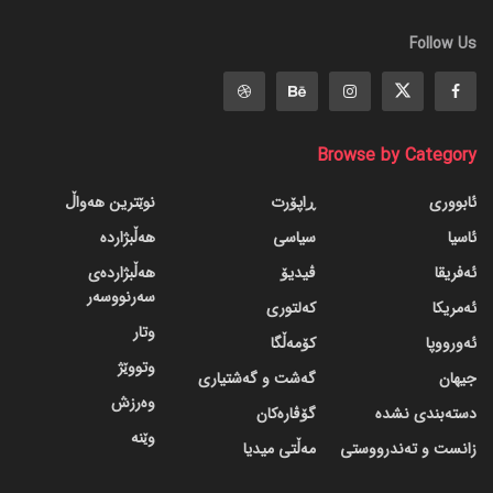
Follow Us
Browse by Category
ئابووری
ڕاپۆرت
نوێترین هەواڵ
ئاسیا
سیاسی
هەڵبژاردە
ئەفریقا
ڤیدیۆ
هەڵبژاردەی
سەرنووسەر
ئەمریکا
کەلتوری
وتار
ئەورووپا
کۆمەڵگا
وتووێژ
جیهان
گه‌شت و گه‌شتیاری
وەرزش
دسته‌بندی نشده
گۆڤاره‌کان
وێنە
زانست و تەندرووستی
مەڵتی میدیا