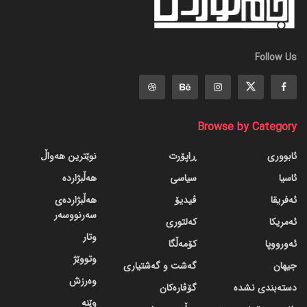
Follow Us
Browse by Category
ئابووری
ڕاپۆرت
نوێترین هەواڵ
ئاسیا
سیاسی
هەڵبژاردە
ئەفریقا
ڤیدیۆ
هەڵبژاردەی
سەرنووسەر
ئەمریکا
کەلتوری
وتار
ئەورووپا
کۆمەڵگا
وتووێژ
جیهان
گه‌شت و گه‌شتیاری
وەرزش
دسته‌بندی نشده
گۆڤاره‌کان
وێنە