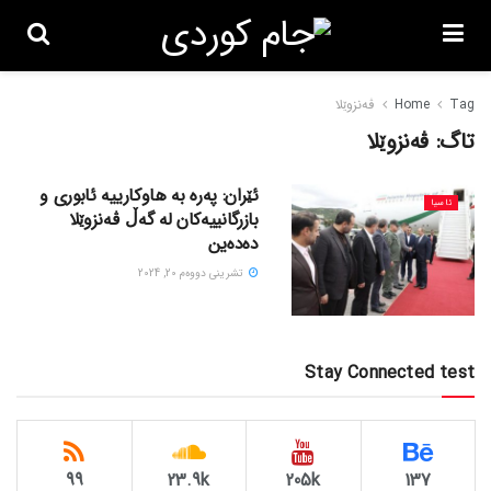
Tag
Home
ڤەنزوێلا
تاگ:
ڤەنزوێلا
ئێران: پەرە بە هاوکارییە ئابوری و
ئاسیا
بازرگانییەکان لە گەڵ ڤەنزوێلا
دەدەین
تشرینی دووه‌م 20, 2024
Stay Connected test
99
23.9k
205k
137