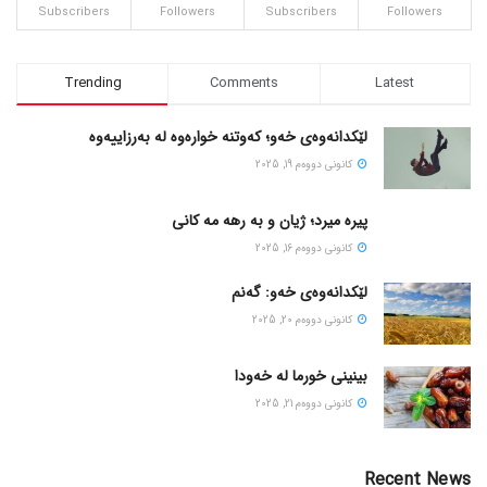
Subscribers
Followers
Subscribers
Followers
Trending
Comments
Latest
لێکدانەوەی خەو؛ کەوتنە خوارەوە لە بەرزاییەوە
كانونی دووه‌م 19, 2025
پیره میرد؛ ژیان و به رهه مه کانی
كانونی دووه‌م 16, 2025
لێکدانەوەی خەو: گەنم
كانونی دووه‌م 20, 2025
بینینی خورما لە خەودا
كانونی دووه‌م 21, 2025
Recent News