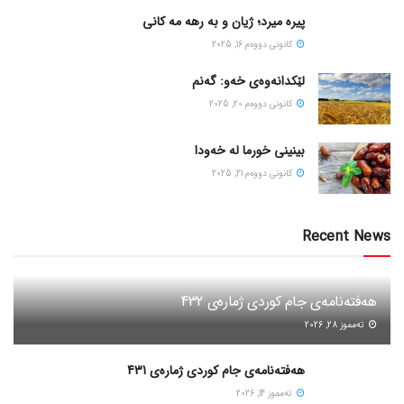
پیره میرد؛ ژیان و به رهه مه کانی
كانونی دووه‌م 16, 2025
لێکدانەوەی خەو: گەنم
كانونی دووه‌م 20, 2025
بینینی خورما لە خەودا
كانونی دووه‌م 21, 2025
Recent News
هەفتەنامەی جام کوردی ژمارەی 432
ته‌مموز 28, 2026
هەفتەنامەی جام کوردی ژمارەی 431
ته‌مموز 14, 2026