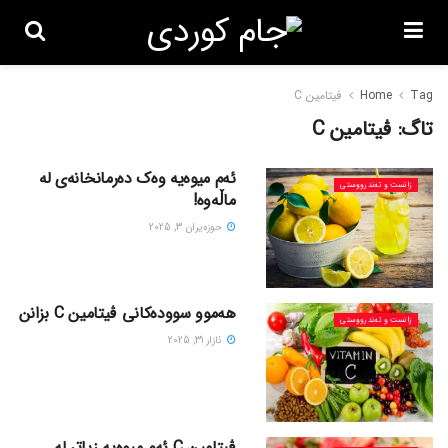
Tag
Home
ڤیتامین C
تاگ:
ڤیتامین C
ئەم میوەیە وەک دەرمانخانەی لە
زانست و تەندرووستی
ماڵەوە!
حوزه‌یران 3, 2025
هەموو سوودەکانی ڤیتامین C بزانن
زانست و تەندرووستی
ئازار 31, 2025
ڤیتامین C ئەم میوەیە زیاتر لە