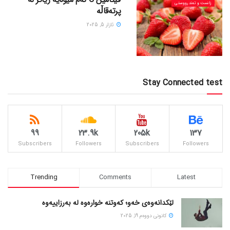
زانست و تەندرووستی
پرتەقاڵە
ئازار 5, 2025
Stay Connected test
99
23.9k
205k
137
Subscribers
Followers
Subscribers
Followers
Trending
Comments
Latest
لێکدانەوەی خەو؛ کەوتنە خوارەوە لە بەرزاییەوە
كانونی دووه‌م 19, 2025