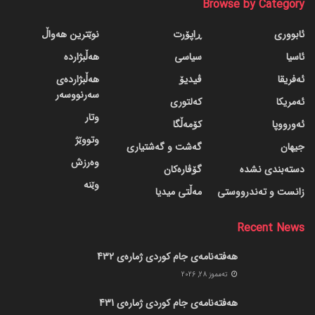
Browse by Category
ئابووری
ڕاپۆرت
نوێترین هەواڵ
ئاسیا
سیاسی
هەڵبژاردە
ئەفریقا
ڤیدیۆ
هەڵبژاردەی
سەرنووسەر
ئەمریکا
کەلتوری
وتار
ئەورووپا
کۆمەڵگا
وتووێژ
جیهان
گه‌شت و گه‌شتیاری
وەرزش
دسته‌بندی نشده
گۆڤاره‌کان
وێنە
زانست و تەندرووستی
مەڵتی میدیا
Recent News
هەفتەنامەی جام کوردی ژمارەی 432
ته‌مموز 28, 2026
هەفتەنامەی جام کوردی ژمارەی 431