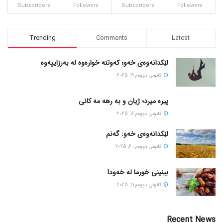
Subscribers
Followers
Subscribers
Followers
Trending
Comments
Latest
لێکدانەوەی خەو؛ کەوتنە خوارەوە لە بەرزاییەوە
كانونی دووه‌م 19, 2025
پیره میرد؛ ژیان و به رهه مه کانی
كانونی دووه‌م 16, 2025
لێکدانەوەی خەو: گەنم
كانونی دووه‌م 20, 2025
بینینی خورما لە خەودا
كانونی دووه‌م 21, 2025
Recent News