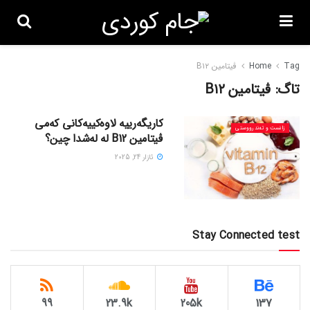
Tag
Home
ڤیتامین B١٢
تاگ:
ڤیتامین B١٢
کاریگەرییە لاوەکییەکانی کەمی
زانست و تەندرووستی
ڤیتامین B12 لە لەشدا چین؟
ئازار 24, 2025
Stay Connected test
99
23.9k
205k
137