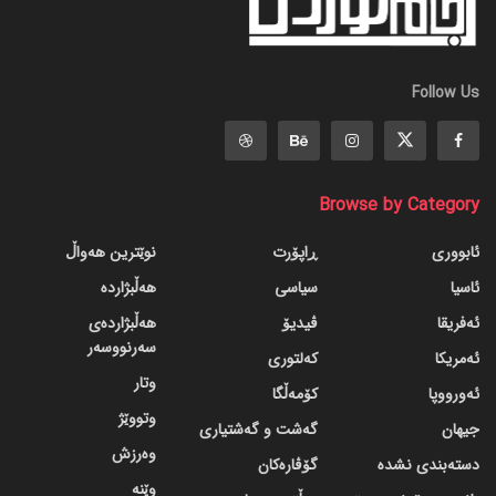
Follow Us
Browse by Category
ئابووری
ڕاپۆرت
نوێترین هەواڵ
ئاسیا
سیاسی
هەڵبژاردە
ئەفریقا
ڤیدیۆ
هەڵبژاردەی
سەرنووسەر
ئەمریکا
کەلتوری
وتار
ئەورووپا
کۆمەڵگا
وتووێژ
جیهان
گه‌شت و گه‌شتیاری
وەرزش
دسته‌بندی نشده
گۆڤاره‌کان
وێنە