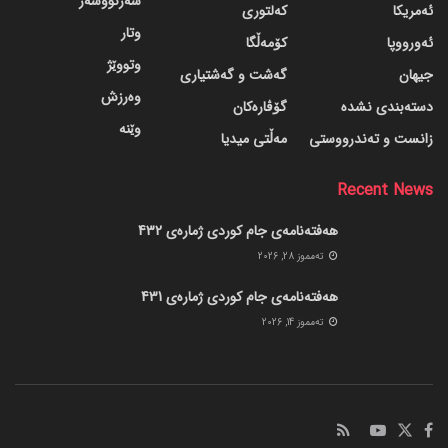
سەرنووسەر
ئەمریکا
کەلتوری
وتار
ئەورووپا
کۆمەڵگا
وتووێژ
جیهان
گه‌شت و گه‌شتیاری
وەرزش
دسته‌بندی نشده
گۆڤاره‌کان
وێنە
زانست و تەندرووستی
مەڵتی میدیا
Recent News
هەفتەنامەی جام کوردی ژمارەی 432
ته‌مموز 28, 2026
هەفتەنامەی جام کوردی ژمارەی 431
ته‌مموز 14, 2026