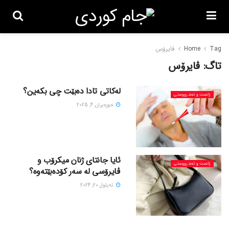
Tag
Home
ڤایرۆس
تاگ:
ڤایرۆس
لەکاتی تادا دەبێت چی بکەین؟
زانست و تەندرووستی
حوزه‌یران 4, 2025
ئایا جانتای ژنان میکرۆب و
زانست و تەندرووستی
ڤایرۆسی لە سەر کۆدەبێتەوە؟
ئه‌یلول 20, 2024