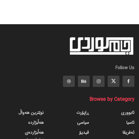
Follow Us
Browse by Category
ئابووری
ڕاپۆرت
نوێترین هەواڵ
ئاسیا
سیاسی
هەڵبژاردە
ئەفریقا
ڤیدیۆ
هەڵبژاردەی