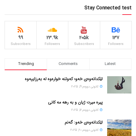
Stay Connected test
99
23.9k
205k
137
Subscribers
Followers
Subscribers
Followers
Trending
Comments
Latest
لێکدانەوەی خەو؛ کەوتنە خوارەوە لە بەرزاییەوە
كانونی دووه‌م 19, 2025
پیره میرد؛ ژیان و به رهه مه کانی
كانونی دووه‌م 16, 2025
لێکدانەوەی خەو: گەنم
كانونی دووه‌م 20, 2025