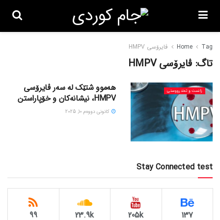
Tag
Home
ڤایرۆسی HMPV
تاگ:
ڤایرۆسی HMPV
هەموو شتێک لە سەر ڤایرۆسی
زانست و تەندرووستی
HMPV، نیشانەکان و خۆپاراستن
كانونی دووه‌م 10, 2025
Stay Connected test
99
23.9k
205k
137