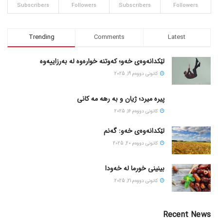
Subscribers
Followers
Subscribers
Followers
Trending
Comments
Latest
لێکدانەوەی خەو؛ کەوتنە خوارەوە لە بەرزاییەوە
كانونی دووه‌م 19, 2025
پیره میرد؛ ژیان و به رهه مه کانی
كانونی دووه‌م 16, 2025
لێکدانەوەی خەو: گەنم
كانونی دووه‌م 20, 2025
بینینی خورما لە خەودا
كانونی دووه‌م 21, 2025
Recent News