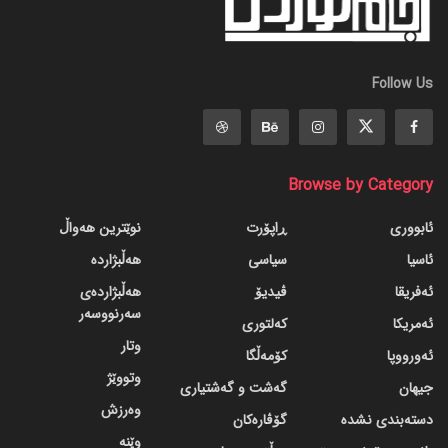
Follow Us
Browse by Category
ئابووری
ڕاپۆرت
نوێترین هەواڵ
ئاسیا
سیاسی
هەڵبژاردە
ئەفریقا
ڤیدیۆ
هەڵبژاردەی
سەرنووسەر
ئەمریکا
کەلتوری
وتار
ئەورووپا
کۆمەڵگا
وتووێژ
جیهان
گه‌شت و گه‌شتیاری
وەرزش
دسته‌بندی نشده
گۆڤاره‌کان
وێنە