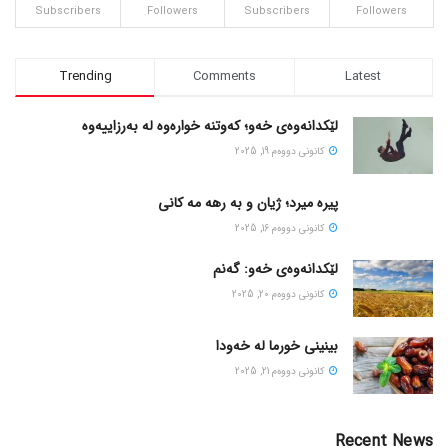
Subscribers
Followers
Subscribers
Followers
Trending
Comments
Latest
لێکدانەوەی خەو؛ کەوتنە خوارەوە لە بەرزاییەوە
كانونی دووه‌م 19, 2025
پیره میرد؛ ژیان و به رهه مه کانی
كانونی دووه‌م 16, 2025
لێکدانەوەی خەو: گەنم
كانونی دووه‌م 20, 2025
بینینی خورما لە خەودا
كانونی دووه‌م 21, 2025
Recent News