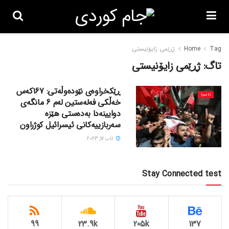
Tag
Home
ژڕێمی زایۆنیستی
تاگ:
ژڕێمی زایۆنیستی
ڕێکخراوەی نێودەوڵەتی: 167کەس
ئاسیا
خەڵکی فەلەستین لەم 6 مانگەی
دوایینەدا بەدەستی هێزە
سەربازییەکانی ئیسرائیل کوژراون
ئاب 17, 2023
Stay Connected test
99
23.9k
205k
137