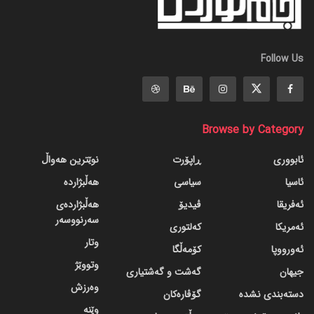
Follow Us
Browse by Category
ئابووری
ڕاپۆرت
نوێترین هەواڵ
ئاسیا
سیاسی
هەڵبژاردە
ئەفریقا
ڤیدیۆ
هەڵبژاردەی
سەرنووسەر
ئەمریکا
کەلتوری
وتار
ئەورووپا
کۆمەڵگا
وتووێژ
جیهان
گه‌شت و گه‌شتیاری
وەرزش
دسته‌بندی نشده
گۆڤاره‌کان
وێنە