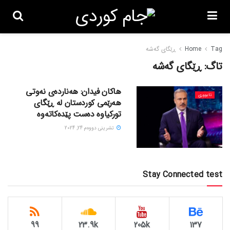
Tag
Home
ڕێگای گەشە
تاگ:
ڕێگای گەشە
هاکان فیدان: هەناردەی نەوتی
ئابووری
هەرێمی کوردستان لە ڕێگای
تورکیاوە دەست پێدەکاتەوە
تشرینی دووه‌م 24, 2024
Stay Connected test
99
23.9k
205k
137