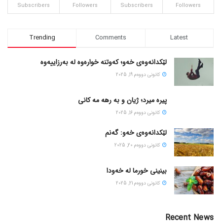
Subscribers
Followers
Subscribers
Followers
Trending
Comments
Latest
لێکدانەوەی خەو؛ کەوتنە خوارەوە لە بەرزاییەوە
كانونی دووه‌م 19, 2025
پیره میرد؛ ژیان و به رهه مه کانی
كانونی دووه‌م 16, 2025
لێکدانەوەی خەو: گەنم
كانونی دووه‌م 20, 2025
بینینی خورما لە خەودا
كانونی دووه‌م 21, 2025
Recent News