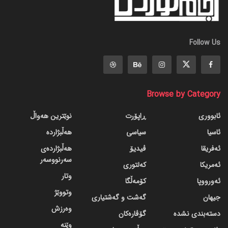
Follow Us
Browse by Category
ئابووری
ڕاپۆرت
نوێترین هەواڵ
ئاسیا
سیاسی
هەڵبژاردە
ئەفریقا
ڤیدیۆ
هەڵبژاردەی
سەرنووسەر
ئەمریکا
کەلتوری
وتار
ئەورووپا
کۆمەڵگا
وتووێژ
جیهان
گه‌شت و گه‌شتیاری
وەرزش
دسته‌بندی نشده
گۆڤاره‌کان
وێنە