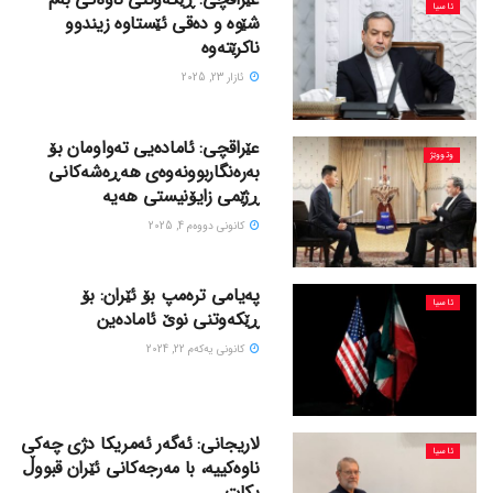
ئاسیا
شێوە و دەقی ئێستاوە زیندوو
ناکرێتەوە
ئازار 23, 2025
عێراقچی: ئامادەیی تەواومان بۆ
وتووێژ
بەرەنگاربوونەوەی هەڕەشەکانی
ڕژێمی زایۆنیستی هەیە
كانونی دووه‌م 4, 2025
پەیامی ترەمپ بۆ ئێران: بۆ
ئاسیا
ڕێکەوتنی نوێ ئامادەین
كانونی یه‌كه‌م 22, 2024
لاریجانی: ئەگەر ئەمریکا دژی چەکی
ئاسیا
ناوەکییە، با مەرجەکانی ئێران قبووڵ
بکات