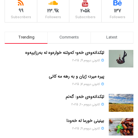
99
23.9k
205k
137
Subscribers
Followers
Subscribers
Followers
Trending
Comments
Latest
لێکدانەوەی خەو؛ کەوتنە خوارەوە لە بەرزاییەوە
كانونی دووه‌م 19, 2025
پیره میرد؛ ژیان و به رهه مه کانی
كانونی دووه‌م 16, 2025
لێکدانەوەی خەو: گەنم
كانونی دووه‌م 20, 2025
بینینی خورما لە خەودا
كانونی دووه‌م 21, 2025