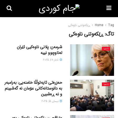
Tag
Home
ڕێکەوتنی ناوەکی
تاگ:
ڕێکەوتنی ناوەکی
شرمەن: پلانی ناوەکیی ئێران
ئاسیا
لەناوچوو نییە
ئایار 28, 2025
حەزرەتی ئایەتوڵڵا خامنەیی: بەرامبەر
ئاسیا
بە دانوستانەکانی عۆمان نە گەشبینم
و نە ڕەشبین
نیسان 15, 2025
عێراقچی: ڕێکەوتنی ناوەکی بەم