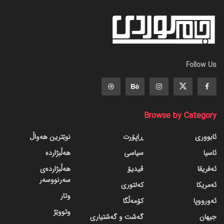
Follow Us
Browse by Category
ئابووری
ڕاپۆرت
نوێترین هەواڵ
ئاسیا
سیاسی
هەڵبژاردە
ئەفریقا
ڤیدیۆ
هەڵبژاردەی
سەرنووسەر
ئەمریکا
کەلتوری
وتار
ئەورووپا
کۆمەڵگا
وتووێژ
جیهان
گه‌شت و گه‌شتیاری