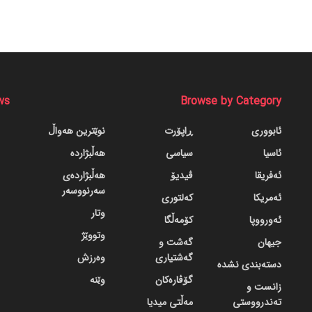
ws
Browse by Category
ئابووری
ڕاپۆرت
نوێترین هەواڵ
ئاسیا
سیاسی
هەڵبژاردە
ئەفریقا
ڤیدیۆ
هەڵبژاردەی
سەرنووسەر
ئەمریکا
کەلتوری
وتار
ئەورووپا
کۆمەڵگا
وتووێژ
جیهان
گه‌شت و
گه‌شتیاری
وەرزش
دسته‌بندی نشده
گۆڤاره‌کان
وێنە
زانست و
تەندرووستی
مەڵتی میدیا