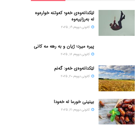
لێکدانەوەی خەو؛ کەوتنە خوارەوە
لە بەرزاییەوە
كانونی دووه‌م 19, 2025
پیره میرد؛ ژیان و به رهه مه کانی
كانونی دووه‌م 16, 2025
لێکدانەوەی خەو: گەنم
كانونی دووه‌م 20, 2025
بینینی خورما لە خەودا
كانونی دووه‌م 21, 2025