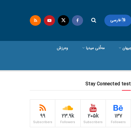
فارسی
یهان
مەڵتی میدیا
وەرزش
Stay Connected test
99
23.9k
205k
137
Subscribers
Followers
Subscribers
Followers