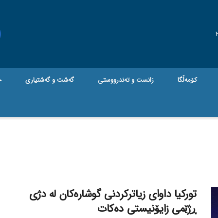
کۆمەڵگا
زانست و تەندرووستی
گه‌شت و گه‌شتیاری
ج
تورکیا داوای زیاترکردنی گوشارەکان لە دژی
ڕژێمی زایۆنیستی دەکات