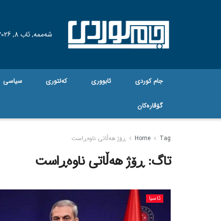
شەممە, ئاب 8, 2026
جام کوردی
ئابووری
کەلتوری
سیاسی
گۆڤاره‌کان
Tag
Home
ڕۆژ هەڵاتی ناوەڕاست
تاگ:
ڕۆژ هەڵاتی ناوەڕاست
ئاسیا