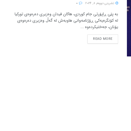
تشرینی دووه‌م 8, 2024
0
بە پێی ڕاپۆرتی جام کوردی، هاکان فیدان وەزیری دەرەوەی تورکیا
لە کۆنگرەیەکی ڕۆژنامەوانی هاوبەش لە گەڵ وەزیری دەرەوەی
یۆنان، جەختیکردەوە ...
READ MORE