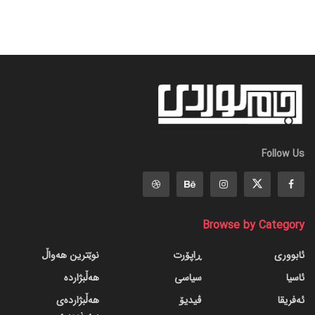
Follow Us
Browse by Category
ئابووری
ڕاپۆرت
نوێترین هەواڵ
ئاسیا
سیاسی
هەڵبژاردە
ئەفریقا
ڤیدیۆ
هەڵبژاردەی