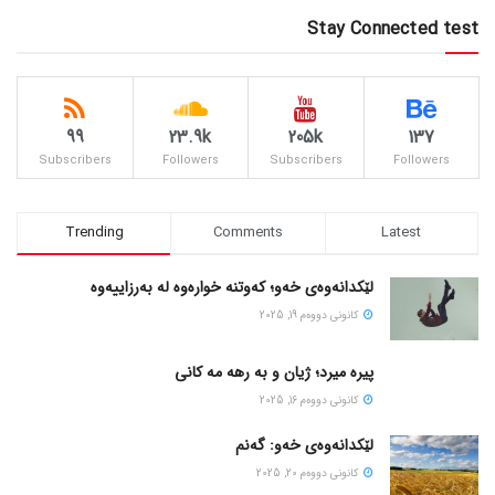
Stay Connected test
99
23.9k
205k
137
Subscribers
Followers
Subscribers
Followers
Trending
Comments
Latest
لێکدانەوەی خەو؛ کەوتنە خوارەوە لە بەرزاییەوە
كانونی دووه‌م 19, 2025
پیره میرد؛ ژیان و به رهه مه کانی
كانونی دووه‌م 16, 2025
لێکدانەوەی خەو: گەنم
كانونی دووه‌م 20, 2025