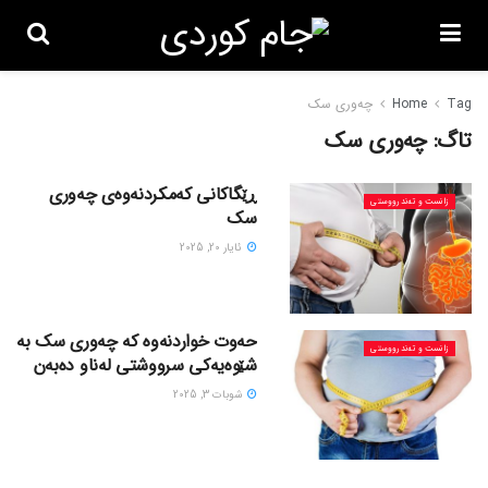
Tag
Home
چەوری سک
تاگ:
چەوری سک
ڕێگاکانی کەمکردنەوەی چەوری
زانست و تەندرووستی
سک
ئایار 20, 2025
حەوت خواردنەوە کە چەوری سک بە
زانست و تەندرووستی
شێوەیەکی سرووشتی لەناو دەبەن
شوبات 3, 2025