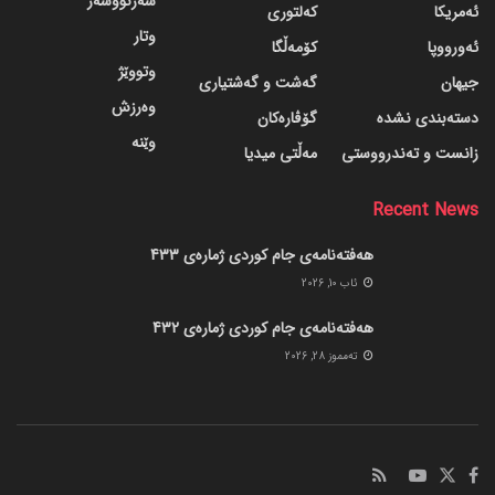
سەرنووسەر
ئەمریکا
کەلتوری
وتار
ئەورووپا
کۆمەڵگا
وتووێژ
جیهان
گه‌شت و گه‌شتیاری
وەرزش
دسته‌بندی نشده
گۆڤاره‌کان
وێنە
زانست و تەندرووستی
مەڵتی میدیا
Recent News
هەفتەنامەی جام کوردی ژمارەی 433
ئاب 10, 2026
هەفتەنامەی جام کوردی ژمارەی 432
ته‌مموز 28, 2026