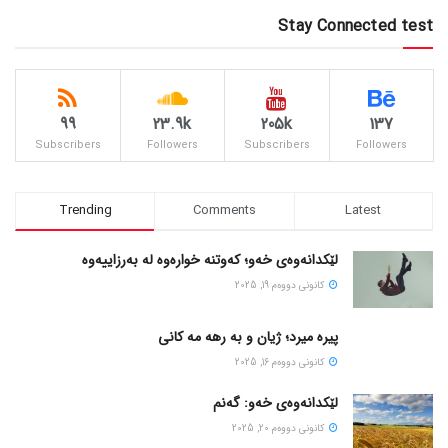
Stay Connected test
99
23.9k
205k
137
Subscribers
Followers
Subscribers
Followers
Trending
Comments
Latest
لێکدانەوەی خەو؛ کەوتنە خوارەوە لە بەرزاییەوە
كانونی دووه‌م 19, 2025
پیره میرد؛ ژیان و به رهه مه کانی
كانونی دووه‌م 16, 2025
لێکدانەوەی خەو: گەنم
كانونی دووه‌م 20, 2025