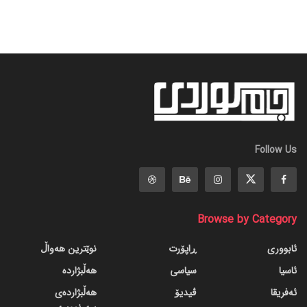
Follow Us
Browse by Category
ئابووری
ڕاپۆرت
نوێترین هەواڵ
ئاسیا
سیاسی
هەڵبژاردە
ئەفریقا
ڤیدیۆ
هەڵبژاردەی