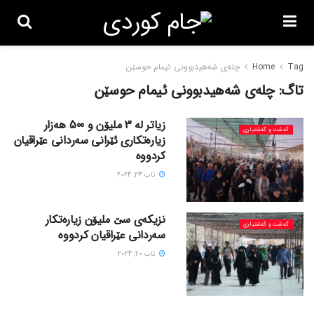
Tag
Home
چلەی شەهیدبوونی ئیمام حوسێن
تاگ:
چلەی شەهیدبوونی ئیمام حوسێن
زیاتر لە 3 ملیۆن و 500 هەزار
گه‌شت و گه‌شتیاری
زیارەتکاری ئێرانی سەردانی عێراقیان
کردووە
ئاب 23, 2024
نزیکەی سێ ملیۆن زیارەتکار
گه‌شت و گه‌شتیاری
سەردانی عێراقیان کردووە
ئاب 20, 2024