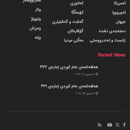
سەرنووسەر
ئەمریکا
کەلتوری
وتار
ئەورووپا
کۆمەڵگا
وتووێژ
جیهان
گه‌شت و گه‌شتیاری
وەرزش
دسته‌بندی نشده
گۆڤاره‌کان
وێنە
زانست و تەندرووستی
مەڵتی میدیا
Recent News
هەفتەنامەی جام کوردی ژمارەی 432
ته‌مموز 28, 2026
هەفتەنامەی جام کوردی ژمارەی 431
ته‌مموز 14, 2026