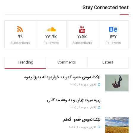
Stay Connected test
99
23.9k
205k
137
Subscribers
Followers
Subscribers
Followers
Trending
Comments
Latest
لێکدانەوەی خەو؛ کەوتنە خوارەوە لە بەرزاییەوە
كانونی دووه‌م 19, 2025
پیره میرد؛ ژیان و به رهه مه کانی
كانونی دووه‌م 16, 2025
لێکدانەوەی خەو: گەنم
كانونی دووه‌م 20, 2025