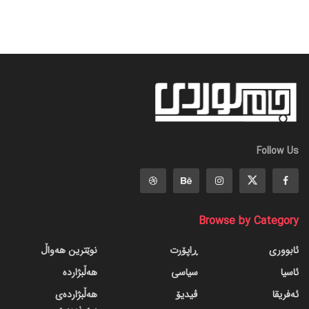
Follow Us
Browse by Category
ئابووری
ڕاپۆرت
نوێترین هەواڵ
ئاسیا
سیاسی
هەڵبژاردە
ئەفریقا
ڤیدیۆ
هەڵبژاردەی