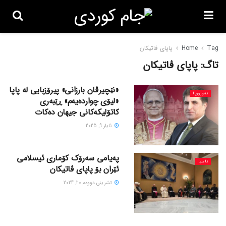
Tag
Home
پاپای ڤاتیکان
تاگ:
پاپای ڤاتیکان
«نێچیرڤان بارزانی» پیرۆزبایی لە پاپا
ئەورووپا
«لیۆی چواردەیەم» ڕێبه‌ری
كاتۆلیكه‌کانی جیهان دەكات
ئایار 9, 2025
پەیامی سەرۆک کۆماری ئیسلامی
ئاسیا
ئێران بۆ پاپای ڤاتیکان
تشرینی دووه‌م 20, 2024