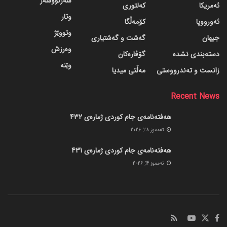
سەرنووسەر
ئەمریکا
کەلتوری
وتار
ئەورووپا
کۆمەڵگا
وتووێژ
جیهان
گه‌شت و گه‌شتیاری
وەرزش
دسته‌بندی نشده
گۆڤاره‌کان
وێنە
زانست و تەندرووستی
مەڵتی میدیا
Recent News
هەفتەنامەی جام کوردی ژمارەی 432
ته‌مموز 28, 2026
هەفتەنامەی جام کوردی ژمارەی 431
ته‌مموز 14, 2026