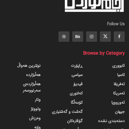
Follow Us
Browse by Category
ئابووری
ڕاپۆرت
نوێترین هەواڵ
ئاسیا
سیاسی
هەڵبژاردە
ئەفریقا
ڤیدیۆ
هەڵبژاردەی
سەرنووسەر
ئەمریکا
کەلتوری
وتار
ئەورووپا
کۆمەڵگا
وتووێژ
جیهان
گه‌شت و گه‌شتیاری
وەرزش
دسته‌بندی نشده
گۆڤاره‌کان
وێنە