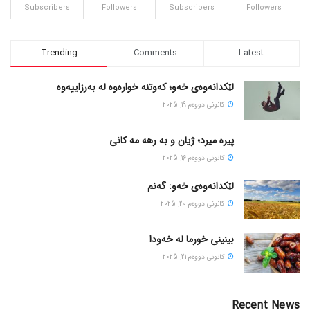
Subscribers
Followers
Subscribers
Followers
Trending
Comments
Latest
لێکدانەوەی خەو؛ کەوتنە خوارەوە لە بەرزاییەوە
كانونی دووه‌م 19, 2025
پیره میرد؛ ژیان و به رهه مه کانی
كانونی دووه‌م 16, 2025
لێکدانەوەی خەو: گەنم
كانونی دووه‌م 20, 2025
بینینی خورما لە خەودا
كانونی دووه‌م 21, 2025
Recent News