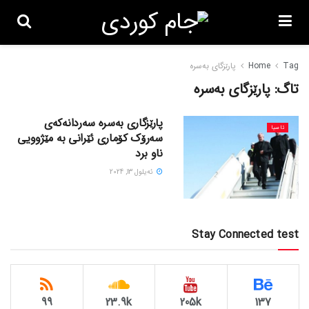
Tag
Home
پارێزگای بەسرە
تاگ:
پارێزگای بەسرە
پارێزگاری بەسرە سەردانەکەی
ئاسیا
سەرۆک کۆماری ئێرانی بە مێژوویی
ناو برد
ئه‌یلول 13, 2024
Stay Connected test
99
23.9k
205k
137