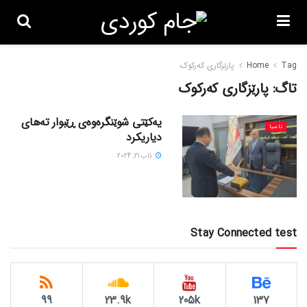
Tag
Home
پارێزگاری کەرکوک
تاگ:
پارێزگاری کەرکوک
یەکێتی شوێنگرەوەی ڕێبوار تەهای
ئاسیا
دیاریکرد
ئاب 21, 2024
Stay Connected test
99
23.9k
205k
137