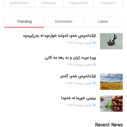
Subscribers
Followers
Subscribers
Followers
Trending
Comments
Latest
لێکدانەوەی خەو؛ کەوتنە خوارەوە لە بەرزاییەوە
كانونی دووه‌م 19, 2025
پیره میرد؛ ژیان و به رهه مه کانی
كانونی دووه‌م 16, 2025
لێکدانەوەی خەو: گەنم
كانونی دووه‌م 20, 2025
بینینی خورما لە خەودا
كانونی دووه‌م 21, 2025
Recent News