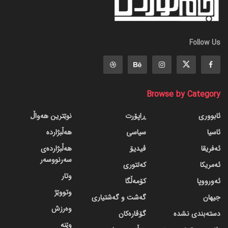
Follow Us
Browse by Category
ئابووری
ڕاپۆرت
نوێترین هەواڵ
ئاسیا
سیاسی
هەڵبژاردە
ئەفریقا
ڤیدیۆ
هەڵبژاردەی
سەرنووسەر
ئەمریکا
کەلتوری
وتار
ئەورووپا
کۆمەڵگا
وتووێژ
جیهان
گه‌شت و گه‌شتیاری
وەرزش
دسته‌بندی نشده
گۆڤاره‌کان
وێنە