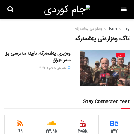
Tag
Home
وەزارەتی پێشمەرگە
تاگ:
وەزارەتی پێشمەرگە
وەزیری پێشمەرگە: نابینە مەترسی بۆ
ئاسیا
سەر عێراق
تشرینی یه‌كه‌م 6, 2024
Stay Connected test
99
23.9k
205k
137