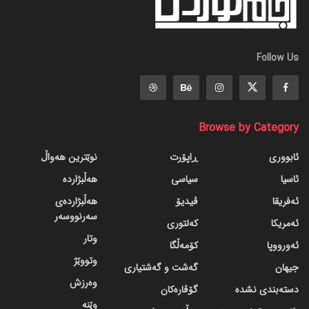
Follow Us
Browse by Category
ئابووری
ڕاپۆرت
نوێترین هەواڵ
ئاسیا
سیاسی
هەڵبژاردە
ئەفریقا
ڤیدیۆ
هەڵبژاردەی
سەرنووسەر
ئەمریکا
کەلتوری
وتار
ئەورووپا
کۆمەڵگا
وتووێژ
جیهان
گه‌شت و گه‌شتیاری
وەرزش
دسته‌بندی نشده
گۆڤاره‌کان
وێنە