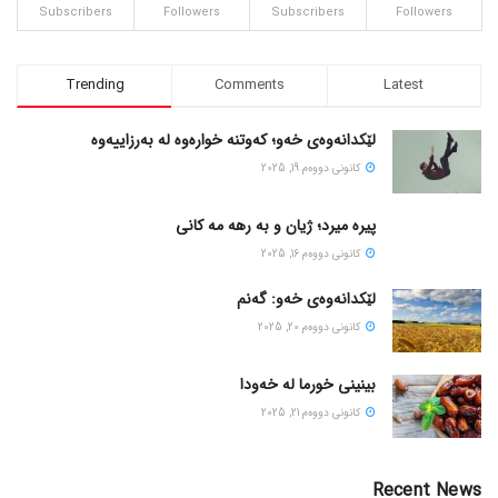
Subscribers
Followers
Subscribers
Followers
Trending
Comments
Latest
لێکدانەوەی خەو؛ کەوتنە خوارەوە لە بەرزاییەوە
كانونی دووه‌م 19, 2025
پیره میرد؛ ژیان و به رهه مه کانی
كانونی دووه‌م 16, 2025
لێکدانەوەی خەو: گەنم
كانونی دووه‌م 20, 2025
بینینی خورما لە خەودا
كانونی دووه‌م 21, 2025
Recent News